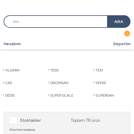
ARA
Hesabım
Sepetim
YILDIRIM
TESS
TEM
CAS
DİKOMSAN
DENSİ
DESİS
SUPER SCALE
SÜPERSAN
Stoktakiler
Toplam 78 ürün