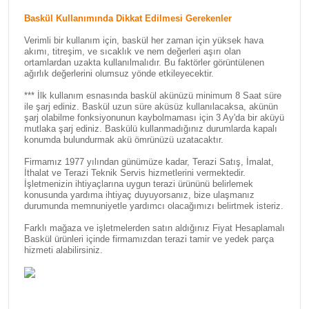
Baskül Kullanımında Dikkat Edilmesi Gerekenler
Verimli bir kullanım için, baskül her zaman için yüksek hava
akımı, titreşim, ve sıcaklık ve nem değerleri aşırı olan
ortamlardan uzakta kullanılmalıdır. Bu faktörler görüntülenen
ağırlık değerlerini olumsuz yönde etkileyecektir.
*** İlk kullanım esnasında baskül akünüzü minimum 8 Saat süre
ile şarj ediniz. Baskül uzun süre aküsüz kullanılacaksa, akünün
şarj olabilme fonksiyonunun kaybolmaması için 3 Ay'da bir aküyü
mutlaka şarj ediniz. Baskülü kullanmadığınız durumlarda kapalı
konumda bulundurmak akü ömrünüzü uzatacaktır.
Firmamız 1977 yılından günümüze kadar, Terazi Satış, İmalat,
İthalat ve Terazi Teknik Servis hizmetlerini vermektedir.
İşletmenizin ihtiyaçlarına uygun terazi ürününü belirlemek
konusunda yardıma ihtiyaç duyuyorsanız, bize ulaşmanız
durumunda memnuniyetle yardımcı olacağımızı belirtmek isteriz.
Farklı mağaza ve işletmelerden satın aldığınız Fiyat Hesaplamalı
Baskül ürünleri içinde firmamızdan terazi tamir ve yedek parça
hizmeti alabilirsiniz.
Bu ürünün fiyat bilgisi, resim, ürün açıklamalarında ve diğer