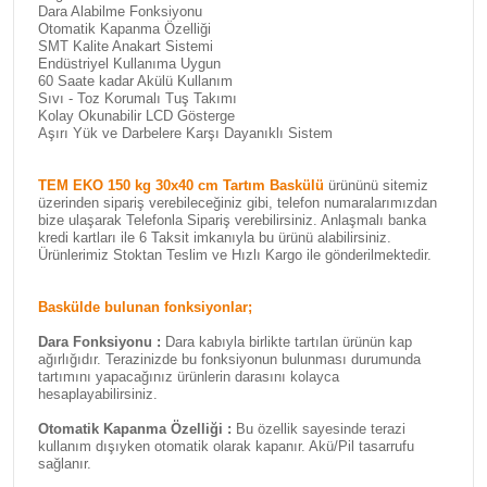
Dara Alabilme Fonksiyonu
Otomatik Kapanma Özelliği
SMT Kalite Anakart Sistemi
Endüstriyel Kullanıma Uygun
60 Saate kadar Akülü Kullanım
Sıvı - Toz Korumalı Tuş Takımı
Kolay Okunabilir LCD Gösterge
Aşırı Yük ve Darbelere Karşı Dayanıklı Sistem
TEM EKO 150 kg 30x40 cm Tartım Baskülü
ürününü sitemiz
üzerinden sipariş verebileceğiniz gibi, telefon numaralarımızdan
bize ulaşarak Telefonla Sipariş verebilirsiniz. Anlaşmalı banka
kredi kartları ile 6 Taksit imkanıyla bu ürünü alabilirsiniz.
Ürünlerimiz Stoktan Teslim ve Hızlı Kargo ile gönderilmektedir.
Baskülde bulunan fonksiyonlar;
Dara Fonksiyonu :
Dara kabıyla birlikte tartılan ürünün kap
ağırlığıdır. Terazinizde bu fonksiyonun bulunması durumunda
tartımını yapacağınız ürünlerin darasını kolayca
hesaplayabilirsiniz.
Otomatik Kapanma Özelliği :
Bu özellik sayesinde terazi
kullanım dışıyken otomatik olarak kapanır. Akü/Pil tasarrufu
sağlanır.