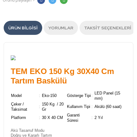
Ürünü paylaşın >
ÜRÜN BILGISI
YORUMLAR
TAKSIT SEÇENEKLERI
TEM EKO 150 Kg 30X40 Cm
Tartım Baskülü
LED Panel (15
Model
:
Eko-150
Gösterge Tipi
:
mm)
Çeker /
150 Kg / 20
:
Kullanım Tipi
:
Akülü (60 saat)
Taksimat
Gr
Garanti
Platform
:
30 X 40 CM
:
2 Yıl
Süresi
Akü Tasarruf Modu
Doğru ve Kararlı Tartım