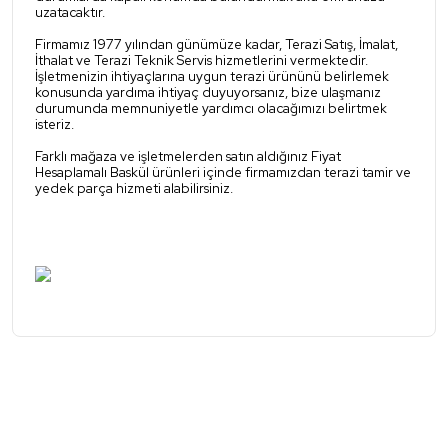
uzatacaktır.
Firmamız 1977 yılından günümüze kadar, Terazi Satış, İmalat,
İthalat ve Terazi Teknik Servis hizmetlerini vermektedir.
İşletmenizin ihtiyaçlarına uygun terazi ürününü belirlemek
konusunda yardıma ihtiyaç duyuyorsanız, bize ulaşmanız
durumunda memnuniyetle yardımcı olacağımızı belirtmek
isteriz.
Farklı mağaza ve işletmelerden satın aldığınız Fiyat
Hesaplamalı Baskül ürünleri içinde firmamızdan terazi tamir ve
yedek parça hizmeti alabilirsiniz.
Bu ürünün fiyat bilgisi, resim, ürün açıklamalarında ve diğer
konularda yetersiz gördüğünüz noktaları öneri formunu
B
Bu ürüne ilk yorumu siz yapın!
kullanarak tarafımıza iletebilirsiniz.
Görüş ve önerileriniz için teşekkür ederiz.
Yorum Yaz
Ürün resmi kalitesiz, bozuk veya görüntülenemiyor.