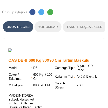
Ürünü paylaşın >
ÜRÜN BILGISI
YORUMLAR
TAKSIT SEÇENEKLERI
CAS DB-II 600 Kg 80X90 Cm Tartım Baskülü
Büyük LCD
Model
:
DB-II
Gösterge Tipi
:
Panel
Çeker /
600 Kg / 100
:
Kullanım Tipi
:
Akü & Elektrik
Taksimat
Gr
Garanti
M Belgesi
:
80 X 90 CM
:
2 Yıl
Süresi
MADE İN KOREA
Yüksek Hassasiyet
Portatif Kullanım
Doğru ve Kararlı Tartım