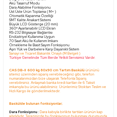
Akü Tasarruf Modu
Dara Alabilme Fonksiyonu
Üst Üste Ürün Toplama ( M+ )
Otomatik Kapanma Özelliği
SMT Kalite Anakart Sistemi
Büyük LCD Gösterge (20 mm)
360º Ayarlanabilir LCD Ekran
RS-232 Bilgisayar Bağlantısı
Endüstriyel Kullanıma Uygun
70 Saat Akü İle Kullanım İmkanı
Örnekleme İle Basit Sayım Fonksiyonu
Aşırı Yük ve Darbelere Karşı Dayanıklı Sistem
Sanayi ve Ticaret Bakanlık Onaylı (M Belgeli )
Türkiye Genelinde Tüm İllerde Yetkili Servisimiz Vardır.
CAS DB-II 600 kg 80x90 cm Tartım Baskülü
ürününü
sitemiz üzerinden sipariş verebileceğiniz gibi, telefon
numaralarımızdan bize ulaşarak Telefonla Sipariş
verebilirsiniz. Anlaşmalı banka kredi kartları ile 6 Taksit
imkanıyla bu ürünü alabilirsiniz. Ürünlerimiz Stoktan Teslim ve
Hızlı Kargo ile gönderilmektedir.
Baskülde bulunan fonksiyonlar;
Dara Fonksiyonu :
Dara kabıyla birlikte tartılan ürünün kap
ağırlığıdır. Terazinizde bu fonksiyonun bulunması durumunda