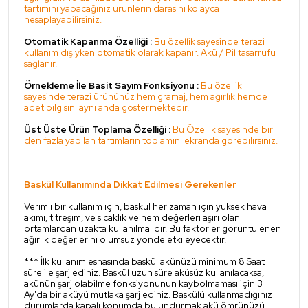
tartımını yapacağınız ürünlerin darasını kolayca
hesaplayabilirsiniz.
Otomatik Kapanma Özelliği :
Bu özellik sayesinde terazi
kullanım dışıyken otomatik olarak kapanır. Akü / Pil tasarrufu
sağlanır.
Örnekleme İle Basit Sayım Fonksiyonu :
Bu özellik
sayesinde terazi ürününüz hem gramaj, hem ağırlık hemde
adet bilgisini aynı anda göstermektedir.
Üst Üste Ürün Toplama Özelliği :
Bu Özellik sayesinde bir
den fazla yapılan tartımların toplamını ekranda görebilirsiniz.
Baskül Kullanımında Dikkat Edilmesi Gerekenler
Verimli bir kullanım için, baskül her zaman için yüksek hava
akımı, titreşim, ve sıcaklık ve nem değerleri aşırı olan
ortamlardan uzakta kullanılmalıdır. Bu faktörler görüntülenen
ağırlık değerlerini olumsuz yönde etkileyecektir.
*** İlk kullanım esnasında baskül akünüzü minimum 8 Saat
süre ile şarj ediniz. Baskül uzun süre aküsüz kullanılacaksa,
akünün şarj olabilme fonksiyonunun kaybolmaması için 3
Ay'da bir aküyü mutlaka şarj ediniz. Baskülü kullanmadığınız
durumlarda kapalı konumda bulundurmak akü ömrünüzü