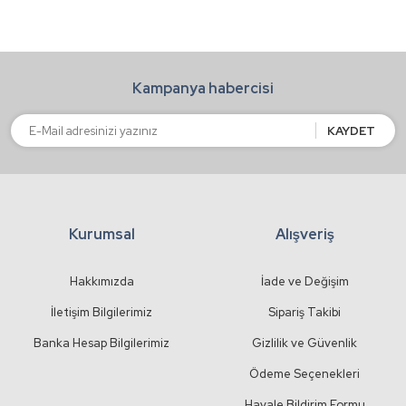
Ürün açıklamasında eksik bilgiler bulunuyor.
Ürün bilgilerinde hatalar bulunuyor.
Kampanya habercisi
Ürün fiyatı diğer sitelerden daha pahalı.
Bu ürüne benzer farklı alternatifler olmalı.
KAYDET
Kurumsal
Alışveriş
Gönder
Hakkımızda
İade ve Değişim
İletişim Bilgilerimiz
Sipariş Takibi
Banka Hesap Bilgilerimiz
Gizlilik ve Güvenlik
Ödeme Seçenekleri
Havale Bildirim Formu