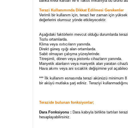
banka kredi kartları ile 6 Taksit imkanıyla bu ürünü al
Terazi Kullanımında Dikkat Edilmesi Gerekenler
Verimli bir kullanım için, terazi her zaman için yüksek
değerlerini olumsuz yönde etkileyecektir.
Aşağıdaki faktörlerin mevcut olduğu durumlarda teraz
Tozlu ortamlarda.
Klima veya ısıtıcıların yanında.
Direkt güneş ışığı alan ortamlarda.
Sabit olmayan çalışma yüzeylerinde.
Titreşimli, dönen veya pistonlu cihazların yanında.
Manyetik alanların veya manyetik alan yaratan cihazl
Hava akımı veya ani sıcaklık değişimine yol açabile
*** İlk kullanım esnasında terazi akünüzü minimum 8 
bir aküyü mutlaka şarj ediniz. Teraziyi kullanmadığ
Terazide bulunan fonksiyonlar;
Dara Fonksiyonu :
Dara kabıyla birlikte tartılan ter
hesaplayabilirsiniz.