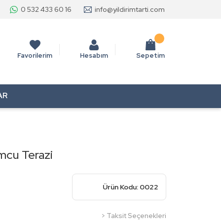
0 532 433 60 16
info@yildirimtarti.com
Favorilerim
Hesabım
Sepetim
AR
mcu Terazi
Ürün Kodu: 0022
> Taksit Seçenekleri