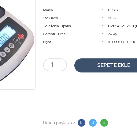
Marka
DESİS
Stok Kodu
0022
Telefonla Sipariş
0212 452 52 58 (
Garanti Süresi
24 Ay
Fiyat
10.000,00 TL + K
SEPETE EKLE
Ürünü paylaşın >