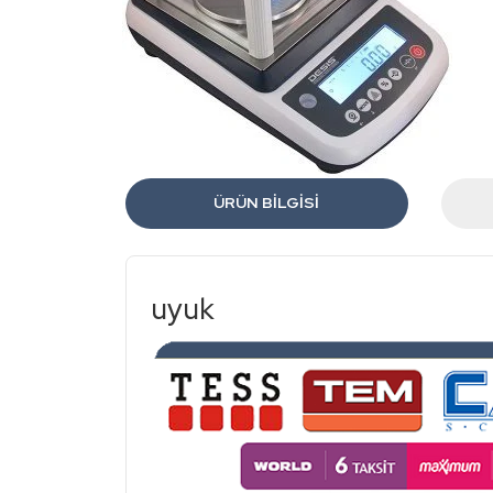
ÜRÜN BILGISI
uyuk