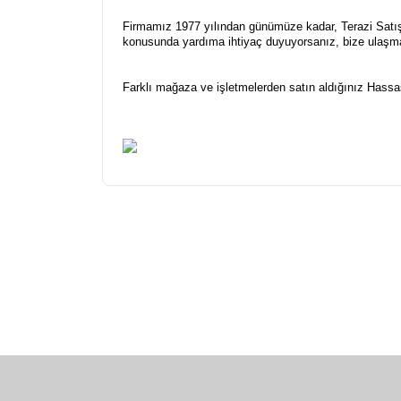
Firmamız 1977 yılından günümüze kadar, Terazi Satış, 
konusunda yardıma ihtiyaç duyuyorsanız, bize ulaşm
Farklı mağaza ve işletmelerden satın aldığınız Hassas 
Bu ürünün fiyat bilgisi, resim, ürün açıklamalarınd
Görüş ve önerileriniz için teşekkür ederiz.
Ürün resmi kalitesiz, bozuk veya görüntülenemiyor
Ürün açıklamasında eksik bilgiler bulunuyor.
Ürün bilgilerinde hatalar bulunuyor.
Ürün fiyatı diğer sitelerden daha pahalı.
Bu ürüne benzer farklı alternatifler olmalı.