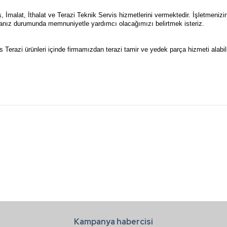
İmalat, İthalat ve Terazi Teknik Servis hizmetlerini vermektedir. İşletmenizin
anız durumunda memnuniyetle yardımcı olacağımızı belirtmek isteriz.
Terazi ürünleri içinde firmamızdan terazi tamir ve yedek parça hizmeti alabili
a ve diğer konularda yetersiz gördüğünüz noktaları öneri formunu kullanarak t
Bu ürüne ilk yorumu siz yapın!
.
Yorum Yaz
Kampanya habercisi