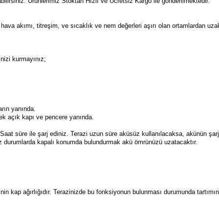
abilirsiniz. Ürünlerimiz Stoktan Hızlı ve Ücretsiz Kargo ile gönderilmektedir.
 hava akımı, titreşim, ve sıcaklık ve nem değerleri aşırı olan ortamlardan uzakt
inizi kurmayınız;
arın yanında.
cek açık kapı ve pencere yanında.
Saat süre ile şarj ediniz. Terazi uzun süre aküsüz kullanılacaksa, akünün şa
ınız durumlarda kapalı konumda bulundurmak akü ömrünüzü uzatacaktır.
azinin kap ağırlığıdır. Terazinizde bu fonksiyonun bulunması durumunda tartımı