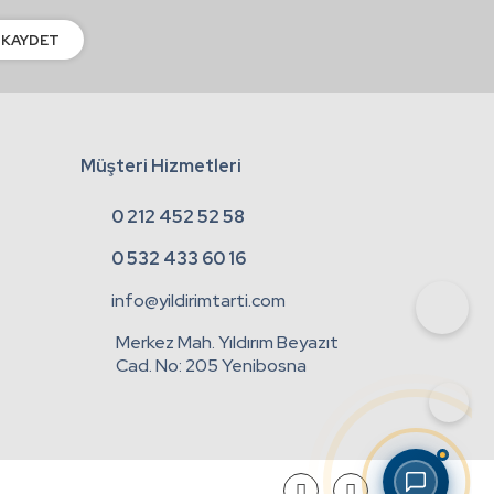
KAYDET
Müşteri Hizmetleri
0 212 452 52 58
0 532 433 60 16
info@yildirimtarti.com
Merkez Mah. Yıldırım Beyazıt
Cad. No: 205 Yenibosna