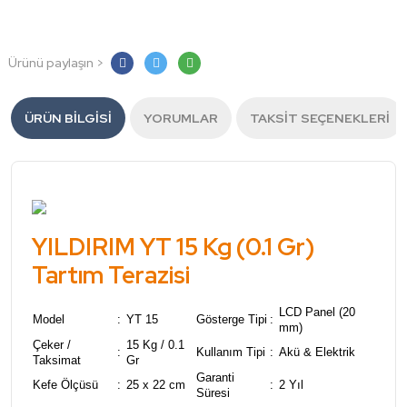
Ürünü paylaşın >
ÜRÜN BILGISI
YORUMLAR
TAKSIT SEÇENEKLERI
YILDIRIM YT 15 Kg (0.1 Gr)
Tartım Terazisi
LCD Panel (20
Model
:
YT 15
Gösterge Tipi
:
mm)
Çeker /
15 Kg / 0.1
:
Kullanım Tipi
:
Akü & Elektrik
Taksimat
Gr
Garanti
Kefe Ölçüsü
:
25 x 22 cm
:
2 Yıl
Süresi