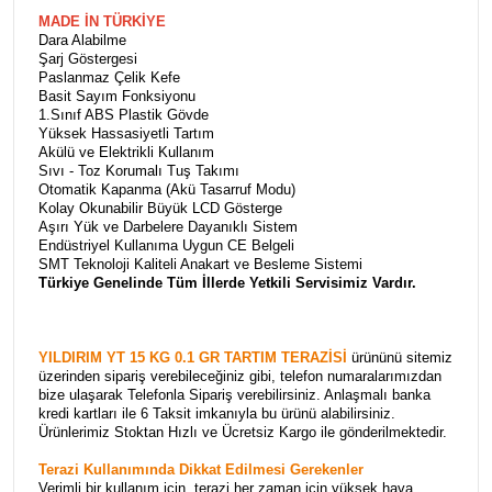
MADE İN TÜRKİYE
Dara Alabilme
Şarj Göstergesi
Paslanmaz Çelik Kefe
Basit Sayım Fonksiyonu
1.Sınıf ABS Plastik Gövde
Yüksek Hassasiyetli Tartım
Akülü ve Elektrikli Kullanım
Sıvı - Toz Korumalı Tuş Takımı
Otomatik Kapanma (Akü Tasarruf Modu)
Kolay Okunabilir Büyük LCD Gösterge
Aşırı Yük ve Darbelere Dayanıklı Sistem
Endüstriyel Kullanıma Uygun CE Belgeli
SMT Teknoloji Kaliteli Anakart ve Besleme Sistemi
Türkiye Genelinde Tüm İllerde Yetkili Servisimiz Vardır.
YILDIRIM YT 15 KG 0.1 GR TARTIM TERAZİSİ
ürününü sitemiz
üzerinden sipariş verebileceğiniz gibi, telefon numaralarımızdan
bize ulaşarak Telefonla Sipariş verebilirsiniz. Anlaşmalı banka
kredi kartları ile 6 Taksit imkanıyla bu ürünü alabilirsiniz.
Ürünlerimiz Stoktan Hızlı ve Ücretsiz Kargo ile gönderilmektedir.
Terazi Kullanımında Dikkat Edilmesi Gerekenler
Verimli bir kullanım için, terazi her zaman için yüksek hava