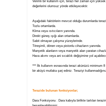
Verimli bir kullanım için, terazi her zaman için yüksek
değerlerini olumsuz yönde etkileyecektir.
Aşağıdaki faktörlerin mevcut olduğu durumlarda teraz
Tozlu ortamlarda.
Klima veya ısıtıcıların yanında.
Direkt güneş ışığı alan ortamlarda.
Sabit olmayan çalışma yüzeylerinde.
Titreşimli, dönen veya pistonlu cihazların yanında.
Manyetik alanların veya manyetik alan yaratan cihazl
Hava akımı veya ani sıcaklık değişimine yol açabile
*** İlk kullanım esnasında terazi akünüzü minimum 8 
bir aküyü mutlaka şarj ediniz. Teraziyi kullanmadığ
Terazide bulunan fonksiyonlar;
Dara Fonksiyonu : Dara kabıyla birlikte tartılan teraz
hesaplayabilirsiniz.