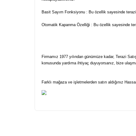
Basit Sayım Fonksiyonu : Bu özellik sayesinde terazi 
Otomatik Kapanma Özelliği : Bu özellik sayesinde tera
Firmamız 1977 yılından günümüze kadar, Terazi Satış, 
konusunda yardıma ihtiyaç duyuyorsanız, bize ulaşm
Farklı mağaza ve işletmelerden satın aldığınız Hassas 
Bu ürünün fiyat bilgisi, resim, ürün açıklamalarınd
Görüş ve önerileriniz için teşekkür ederiz.
Ürün resmi kalitesiz, bozuk veya görüntülenemiyor