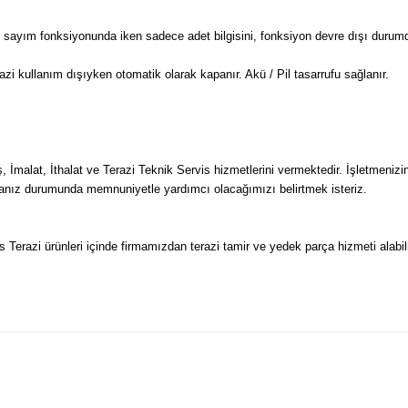
sayım fonksiyonunda iken sadece adet bilgisini, fonksiyon devre dışı durumday
zi kullanım dışıyken otomatik olarak kapanır. Akü / Pil tasarrufu sağlanır.
İmalat, İthalat ve Terazi Teknik Servis hizmetlerini vermektedir. İşletmenizin
anız durumunda memnuniyetle yardımcı olacağımızı belirtmek isteriz.
Terazi ürünleri içinde firmamızdan terazi tamir ve yedek parça hizmeti alabili
a ve diğer konularda yetersiz gördüğünüz noktaları öneri formunu kullanarak t
Bu ürüne ilk yorumu siz yapın!
.
Yorum Yaz