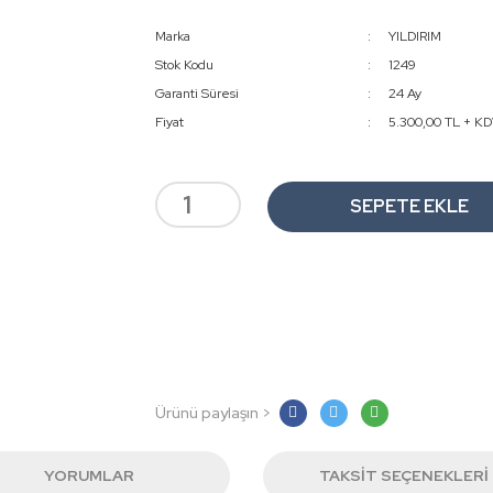
Marka
YILDIRIM
Stok Kodu
1249
Garanti Süresi
24 Ay
Fiyat
5.300,00 TL + K
SEPETE EKLE
Ürünü paylaşın >
YORUMLAR
TAKSIT SEÇENEKLERI