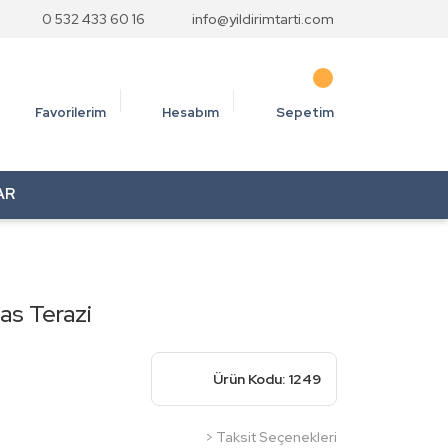
0 532 433 60 16
info@yildirimtarti.com
Favorilerim
Hesabım
Sepetim
AR
as Terazi
Ürün Kodu: 1249
> Taksit Seçenekleri