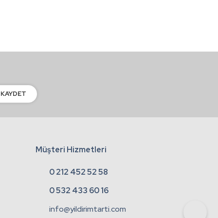
KAYDET
Müşteri Hizmetleri
0 212 452 52 58
0 532 433 60 16
info@yildirimtarti.com