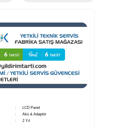
:
LCD Panel
:
Akü & Adaptör
:
2 Yıl