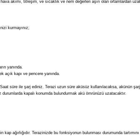
 hava akımı, titreşim, ve sıcaklık ve nem değerleri aşırı olan ortamlardan uzakt
inizi kurmayınız;
arın yanında.
cek açık kapı ve pencere yanında.
Saat süre ile şarj ediniz. Terazi uzun süre aküsüz kullanılacaksa, akünün şa
ınız durumlarda kapalı konumda bulundurmak akü ömrünüzü uzatacaktır.
inin kap ağırlığıdır. Terazinizde bu fonksiyonun bulunması durumunda tartımın