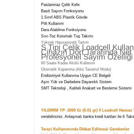
Paslanmaz Çelik Kefe
Basit Sayım Fonksiyonu
1.Sınıf ABS Plastik Gövde
Pilli Kullanım
Dara Alabilme Fonksiyonu
Sıvı-Toz Korumalı Tuş Takımı
Yüksek Hassasiyetli Tartım
S Tipi Çelik Loadcell Kullanı
Cihazın Dört Tarafında Net 
Profesyonel Sayım Özelliği
60 Saate Kadar Akülü Kullanım
Otomatik Kapanma (Akü Tasarruf Modu)
Endüstriyel Kullanıma Uygun CE Belgeli
Aşırı Yük ve Darbelere Dayanıklı Sistem
SMT Teknoloji , Kaliteli Anakart ve Besleme Sistemi
YILDIRIM YP- 2000 Gr (0.01 gr) 4 Loadcell Hassas 
verebilirsiniz. Anlaşmalı banka kredi kartları ile 6 Tak
Terazi Kullanımında Dikkat Edilmesi Gerekenler