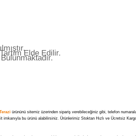
lmıştır.
Tartım Elde Edilir.
 Bulunmaktadır.
Terazi
ürününü sitemiz üzerinden sipariş verebileceğiniz gibi, telefon numaral
sit imkanıyla bu ürünü alabilirsiniz. Ürünlerimiz Stoktan Hızlı ve Ücretsiz Karg