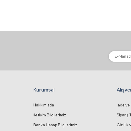
Ürün açıklamasında eksik bilgiler bulunuyor.
Ürün bilgilerinde hatalar bulunuyor.
Ürün fiyatı diğer sitelerden daha pahalı.
Bu ürüne benzer farklı alternatifler olmalı.
Kurumsal
Alışve
Hakkımızda
İade ve
İletişim Bilgilerimiz
Sipariş 
Banka Hesap Bilgilerimiz
Gizlilik