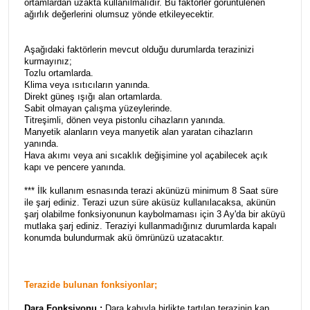
ortamlardan uzakta kullanılmalıdır. Bu faktörler görüntülenen
ağırlık değerlerini olumsuz yönde etkileyecektir.
Aşağıdaki faktörlerin mevcut olduğu durumlarda terazinizi
kurmayınız;
Tozlu ortamlarda.
Klima veya ısıtıcıların yanında.
Direkt güneş ışığı alan ortamlarda.
Sabit olmayan çalışma yüzeylerinde.
Titreşimli, dönen veya pistonlu cihazların yanında.
Manyetik alanların veya manyetik alan yaratan cihazların
yanında.
Hava akımı veya ani sıcaklık değişimine yol açabilecek açık
kapı ve pencere yanında.
*** İlk kullanım esnasında terazi akünüzü minimum 8 Saat süre
ile şarj ediniz. Terazi uzun süre aküsüz kullanılacaksa, akünün
şarj olabilme fonksiyonunun kaybolmaması için 3 Ay'da bir aküyü
mutlaka şarj ediniz. Teraziyi kullanmadığınız durumlarda kapalı
konumda bulundurmak akü ömrünüzü uzatacaktır.
Terazide bulunan fonksiyonlar;
Dara Fonksiyonu :
Dara kabıyla birlikte tartılan terazinin kap