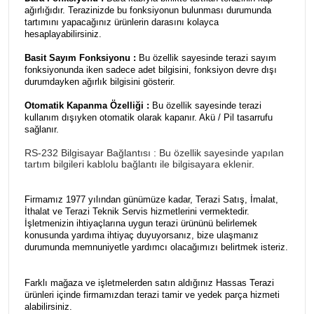
ağırlığıdır. Terazinizde bu fonksiyonun bulunması durumunda
tartımını yapacağınız ürünlerin darasını kolayca
hesaplayabilirsiniz.
Basit Sayım Fonksiyonu :
Bu özellik sayesinde terazi sayım
fonksiyonunda iken sadece adet bilgisini, fonksiyon devre dışı
durumdayken ağırlık bilgisini gösterir.
Otomatik Kapanma Özelliği :
Bu özellik sayesinde terazi
kullanım dışıyken otomatik olarak kapanır. Akü / Pil tasarrufu
sağlanır.
RS-232 Bilgisayar Bağlantısı :
Bu özellik sayesinde yapılan
tartım bilgileri kablolu bağlantı ile bilgisayara eklenir.
Firmamız 1977 yılından günümüze kadar, Terazi Satış, İmalat,
İthalat ve Terazi Teknik Servis hizmetlerini vermektedir.
İşletmenizin ihtiyaçlarına uygun terazi ürününü belirlemek
konusunda yardıma ihtiyaç duyuyorsanız, bize ulaşmanız
durumunda memnuniyetle yardımcı olacağımızı belirtmek isteriz.
Farklı mağaza ve işletmelerden satın aldığınız Hassas Terazi
ürünleri içinde firmamızdan terazi tamir ve yedek parça hizmeti
alabilirsiniz.