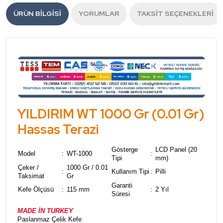
ÜRÜN BILGISI
YORUMLAR
TAKSIT SEÇENEKLERI
YILDIRIM WT 1000 Gr (0.01 Gr)
Hassas Terazi
Gösterge
LCD Panel (20
Model
:
WT-1000
:
Tipi
mm)
Çeker /
1000 Gr / 0.01
:
Kullanım Tipi
:
Pilli
Taksimat
Gr
Garanti
Kefe Ölçüsü
:
115 mm
:
2 Yıl
Süresi
MADE İN TURKEY
Paslanmaz Çelik Kefe