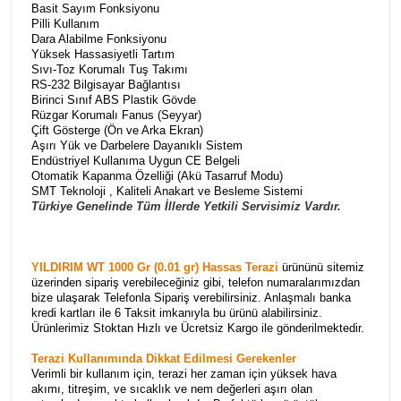
Basit Sayım Fonksiyonu
Pilli Kullanım
Dara Alabilme Fonksiyonu
Yüksek Hassasiyetli Tartım
Sıvı-Toz Korumalı Tuş Takımı
RS-232 Bilgisayar Bağlantısı
Birinci Sınıf ABS Plastik Gövde
Rüzgar Korumalı Fanus (Seyyar)
Çift Gösterge (Ön ve Arka Ekran)
Aşırı Yük ve Darbelere Dayanıklı Sistem
Endüstriyel Kullanıma Uygun CE Belgeli
Otomatik Kapanma Özelliği (Akü Tasarruf Modu)
SMT Teknoloji , Kaliteli Anakart ve Besleme Sistemi
Türkiye Genelinde Tüm İllerde Yetkili Servisimiz Vardır.
YILDIRIM WT 1000 Gr (0.01 gr) Hassas Terazi
ürününü sitemiz
üzerinden sipariş verebileceğiniz gibi, telefon numaralarımızdan
bize ulaşarak Telefonla Sipariş verebilirsiniz. Anlaşmalı banka
kredi kartları ile 6 Taksit imkanıyla bu ürünü alabilirsiniz.
Ürünlerimiz Stoktan Hızlı ve Ücretsiz Kargo ile gönderilmektedir.
Terazi Kullanımında Dikkat Edilmesi Gerekenler
Verimli bir kullanım için, terazi her zaman için yüksek hava
akımı, titreşim, ve sıcaklık ve nem değerleri aşırı olan