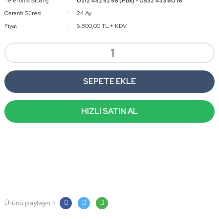
Telefonla Sipariş
0212 452 52 58 (Pbx) - 0532 433 60 16
Garanti Süresi
24 Ay
Fiyat
6.800,00 TL + KDV
SEPETE EKLE
HIZLI SATIN AL
Ürünü paylaşın >