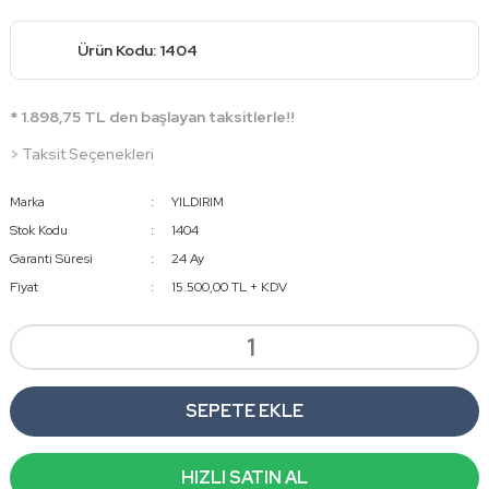
Ürün Kodu: 1404
* 1.898,75 TL den başlayan taksitlerle!!
> Taksit Seçenekleri
Marka
YILDIRIM
Stok Kodu
1404
Garanti Süresi
24 Ay
Fiyat
15.500,00 TL + KDV
SEPETE EKLE
HIZLI SATIN AL