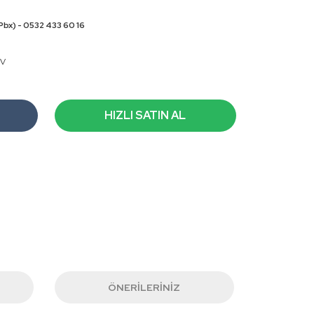
Pbx) - 0532 433 60 16
DV
HIZLI SATIN AL
ÖNERILERINIZ