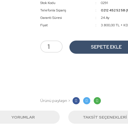
Stok Kodu
0291
Telefonla Sipariş
0212 452 52 58 (
Garanti Süresi
24 Ay
Fiyat
3.800,00 TL + K
SEPETE EKLE
Ürünü paylaşın >
YORUMLAR
TAKSIT SEÇENEKLERI