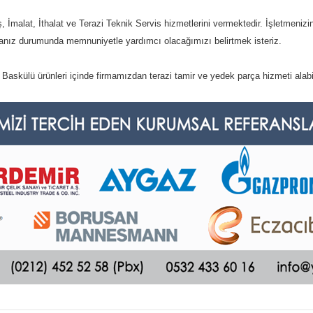
İmalat, İthalat ve Terazi Teknik Servis hizmetlerini vermektedir. İşletmenizin
anız durumunda memnuniyetle yardımcı olacağımızı belirtmek isteriz.
Baskülü ürünleri içinde firmamızdan terazi tamir ve yedek parça hizmeti alabil
a ve diğer konularda yetersiz gördüğünüz noktaları öneri formunu kullanarak t