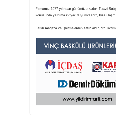
Firmamız 1977 yılından günümüze kadar, Terazi Satış, 
konusunda yardıma ihtiyaç duyuyorsanız, bize ulaşm
Farklı mağaza ve işletmelerden satın aldığınız Tartım 
Bu ürünün fiyat bilgisi, resim, ürün açıklamalarınd
Görüş ve önerileriniz için teşekkür ederiz.