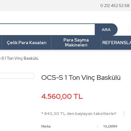
0 212 452 52 58
ARA
Para Sayma
Çelik Para Kasaları
REFERANSL
Makineleri
S 1 Ton Vinç Baskülü
OCS-S 1 Ton Vinç Baskülü
4.560,00 TL
* 843,30 TL den başlayan taksitlerle!!
Marka
YILDIRIM