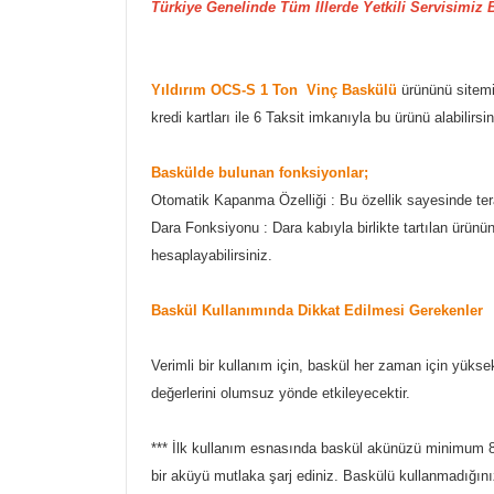
Türkiye Genelinde Tüm İllerde Yetkili Servisimiz 
Yıldırım OCS-S 1 Ton Vinç Baskülü
ürününü sitemiz
kredi kartları ile 6 Taksit imkanıyla bu ürünü alabilirs
Baskülde bulunan fonksiyonlar;
Otomatik Kapanma Özelliği : Bu özellik sayesinde tera
Dara Fonksiyonu : Dara kabıyla birlikte tartılan ürün
hesaplayabilirsiniz.
Baskül Kullanımında Dikkat Edilmesi Gerekenler
Verimli bir kullanım için, baskül her zaman için yüksek
değerlerini olumsuz yönde etkileyecektir.
*** İlk kullanım esnasında baskül akünüzü minimum 8 
bir aküyü mutlaka şarj ediniz. Baskülü kullanmadığı