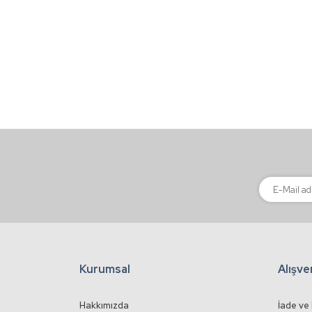
Ürün resmi kalitesiz, bozuk veya görüntülenemiyor
Ürün açıklamasında eksik bilgiler bulunuyor.
Ürün bilgilerinde hatalar bulunuyor.
Ürün fiyatı diğer sitelerden daha pahalı.
Bu ürüne benzer farklı alternatifler olmalı.
Kurumsal
Alışve
Hakkımızda
İade ve