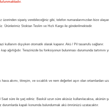
Bulunmaktadır.
 üzerinden sipariş verebileceğiniz gibi, telefon numaralarımızdan bize ulaşara
iniz. Ürünlerimiz Stoktan Teslim ve Hızlı Kargo ile gönderilmektedir.
zi kullanım dışıyken otomatik olarak kapanır. Akü / Pil tasarrufu sağlanır.
ün kap ağırlığıdır. Terazinizde bu fonksiyonun bulunması durumunda tartımını 
 hava akımı, titreşim, ve sıcaklık ve nem değerleri aşırı olan ortamlardan uzak
Saat süre ile şarj ediniz. Baskül uzun süre aküsüz kullanılacaksa, akünün ş
nız durumlarda kapalı konumda bulundurmak akü ömrünüzü uzatacaktır.