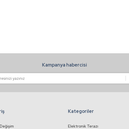
Bu ürüne ilk yorumu siz yapın!
.
Yorum Yaz
Kampanya habercisi
Gönder
riş
Kategoriler
 Değişim
Elektronik Terazı