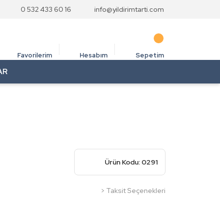
0 532 433 60 16
info@yildirimtarti.com
Favorilerim
Hesabım
Sepetim
AR
Ürün Kodu: 0291
> Taksit Seçenekleri