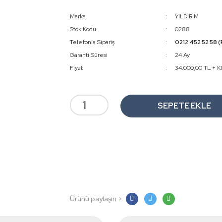
Marka
YILDIRIM
Stok Kodu
0288
Telefonla Sipariş
0212 452 52 58 (
Garanti Süresi
24 Ay
Fiyat
34.000,00 TL + 
SEPETE EKLE
Ürünü paylaşın >