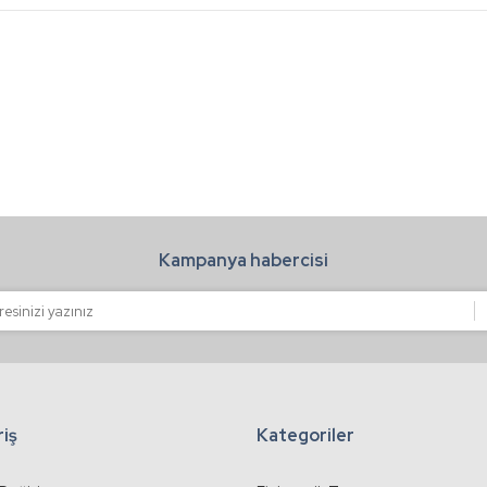
Bu ürüne ilk yorumu siz yapın!
.
Yorum Yaz
Kampanya habercisi
Gönder
riş
Kategoriler