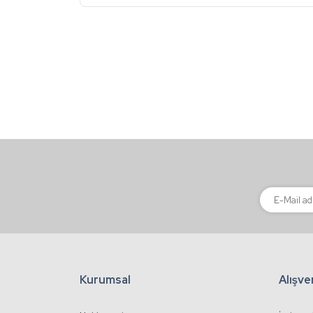
Görüş ve önerileriniz için teşekkür ederiz.
Ürün resmi kalitesiz, bozuk veya görüntülenemiyor
Ürün açıklamasında eksik bilgiler bulunuyor.
Ürün bilgilerinde hatalar bulunuyor.
Ürün fiyatı diğer sitelerden daha pahalı.
Bu ürüne benzer farklı alternatifler olmalı.
Kurumsal
Alışve