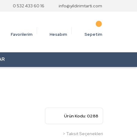
0 532 433 60 16
info@yildirimtarti.com
Favorilerim
Hesabım
Sepetim
AR
Ürün Kodu: 0288
> Taksit Seçenekleri