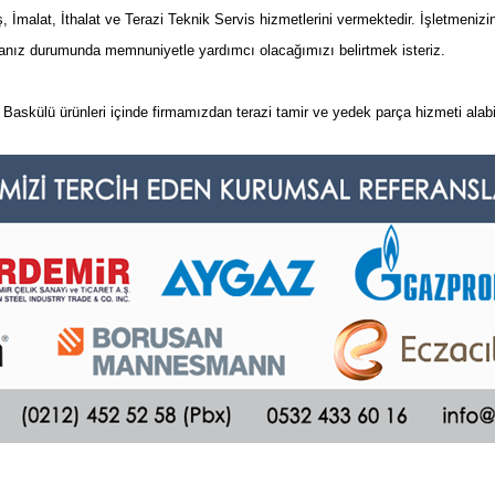
İmalat, İthalat ve Terazi Teknik Servis hizmetlerini vermektedir. İşletmenizin
anız durumunda memnuniyetle yardımcı olacağımızı belirtmek isteriz.
Baskülü ürünleri içinde firmamızdan terazi tamir ve yedek parça hizmeti alabil
a ve diğer konularda yetersiz gördüğünüz noktaları öneri formunu kullanarak t