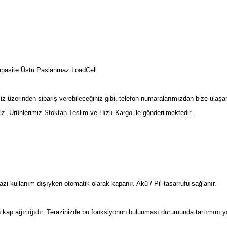
apasite Üstü Paslanmaz LoadCell
z üzerinden sipariş verebileceğiniz gibi, telefon numaralarımızdan bize ulaşar
iniz. Ürünlerimiz Stoktan Teslim ve Hızlı Kargo ile gönderilmektedir.
zi kullanım dışıyken otomatik olarak kapanır. Akü / Pil tasarrufu sağlanır.
ün kap ağırlığıdır. Terazinizde bu fonksiyonun bulunması durumunda tartımını 