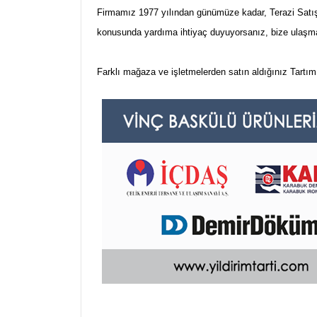
Firmamız 1977 yılından günümüze kadar, Terazi Satış, 
konusunda yardıma ihtiyaç duyuyorsanız, bize ulaşm
Farklı mağaza ve işletmelerden satın aldığınız Tartım 
Bu ürünün fiyat bilgisi, resim, ürün açıklamalarınd