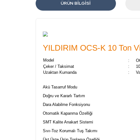
ÜRÜN BILGISI
YILDIRIM OCS-K 10 Ton Vi
Model
:
O
Çeker / Taksimat
:
1
Uzaktan Kumanda
:
Va
Akü Tasarruf Modu
Doğru ve Kararlı Tartım
Dara Alabilme Fonksiyonu
Otomatik Kapanma Özelliği
SMT Kalite Anakart Sistemi
Sıvı-Toz Korumalı Tuş Takımı
Üst Üste Ürün Toplama Özelliği