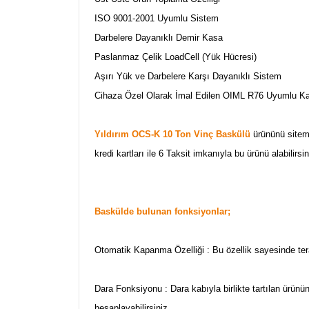
ISO 9001-2001 Uyumlu Sistem
Darbelere Dayanıklı Demir Kasa
Paslanmaz Çelik LoadCell (Yük Hücresi)
Aşırı Yük ve Darbelere Karşı Dayanıklı Sistem
Cihaza Özel Olarak İmal Edilen OIML R76 Uyumlu K
Yıldırım OCS-K 10 Ton Vinç Baskülü
ürününü sitemi
kredi kartları ile 6 Taksit imkanıyla bu ürünü alabilirs
Baskülde bulunan fonksiyonlar;
Otomatik Kapanma Özelliği : Bu özellik sayesinde tera
Dara Fonksiyonu : Dara kabıyla birlikte tartılan ürün
hesaplayabilirsiniz.