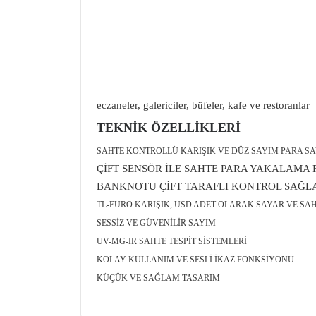
eczaneler, galericiler, büfeler, kafe ve restoranlar
TEKNİK ÖZELLİKLERİ
SAHTE KONTROLLÜ KARIŞIK VE DÜZ SAYIM PARA S
ÇİFT SENSÖR İLE SAHTE PARA YAKALAMA
BANKNOTU ÇİFT TARAFLI KONTROL SAĞL
TL-EURO KARIŞIK, USD ADET OLARAK SAYAR VE SA
SESSİZ VE GÜVENİLİR SAYIM
UV-MG-IR SAHTE TESPİT SİSTEMLERİ
KOLAY KULLANIM VE SESLİ İKAZ FONKSİYONU
KÜÇÜK VE SAĞLAM TASARIM
Bu ürünün fiyat bilgisi, resim, ürün açıklamalarınd