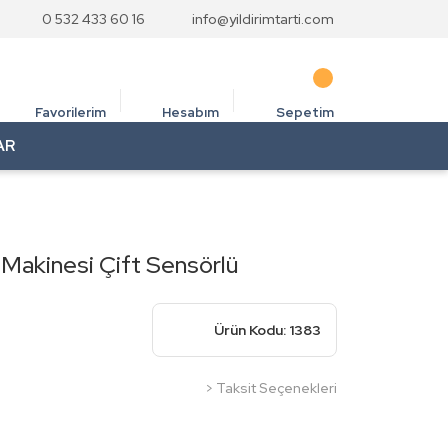
0 532 433 60 16
info@yildirimtarti.com
Favorilerim
Hesabım
Sepetim
AR
Makinesi Çift Sensörlü
Ürün Kodu: 1383
> Taksit Seçenekleri