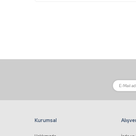
Görüş ve önerileriniz için teşekkür ederiz.
Ürün resmi kalitesiz, bozuk veya görüntülenemiyor
Ürün açıklamasında eksik bilgiler bulunuyor.
Ürün bilgilerinde hatalar bulunuyor.
Ürün fiyatı diğer sitelerden daha pahalı.
Bu ürüne benzer farklı alternatifler olmalı.
Kurumsal
Alışve