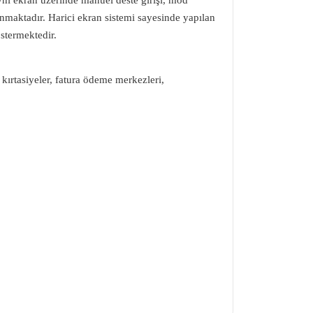
aynı ekran üzerinde manuel deste girişi, mod
sunmaktadır. Harici ekran sistemi sayesinde yapılan
stermektedir.
, kırtasiyeler, fatura ödeme merkezleri,
arafımıza iletebilirsiniz.