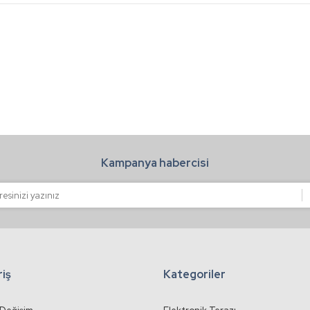
Bu ürüne ilk yorumu siz yapın!
.
Yorum Yaz
Kampanya habercisi
Gönder
riş
Kategoriler