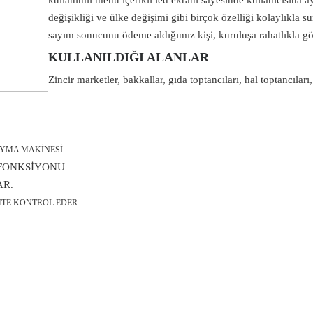
kullanımlı menü içerikli led ekranı sayesinde kullanıcısına 
değişikliği ve ülke değişimi gibi birçok özelliği kolaylıkla 
sayım sonucunu ödeme aldığımız kişi, kuruluşa rahatlıkla gö
KULLANILDIĞI ALANLAR
Zincir marketler, bakkallar, gıda toptancıları, hal toptancıları
AYMA MAKİNESİ
 FONKSİYONU
AR.
HTE KONTROL EDER.
a ve diğer konularda yetersiz gördüğünüz noktaları öneri formunu kullanarak t