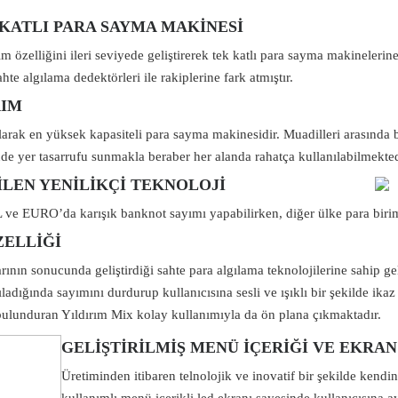
 KATLI PARA SAYMA MAKİNESİ
özelliğini ileri seviyede geliştirerek tek katlı para sayma makinelerin
te algılama dedektörleri ile rakiplerine fark atmıştır.
RIM
larak en yüksek kapasiteli para sayma makinesidir. Muadilleri arasında
de yer tasarrufu sunmakla beraber her alanda rahatça kullanılabilmekted
İLEN YENİLİKÇİ TEKNOLOJİ
 ve EURO’da karışık banknot sayımı yapabilirken, diğer ülke para birim
ZELLİĞİ
nın sonucunda geliştirdiği sahte para algılama teknolojilerine sahip gel
ıladığında sayımını durdurup kullanıcısına sesli ve ışıklı bir şekilde ik
bulunduran Yıldırım Mix kolay kullanımıyla da ön plana çıkmaktadır.
GELİŞTİRİLMİŞ MENÜ İÇERİĞİ VE EKRAN
Üretiminden itibaren telnolojik ve inovatif bir şekilde kend