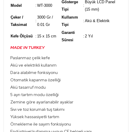
Gösterge
Büyük LCD Panel
Model
:
WT-3000
:
Tipi
(15 mm)
Çeker /
3000 Gr /
Kullanım
:
:
Akü & Elektrik
Taksimat
0.01 Gr
Tipi
Garanti
Kefe Ölçüsü
:
15 x 15 cm
:
2 Yıl
Süresi
MADE IN TURKEY
Paslanmaz çelik kefe
Akü ve elektrikli kullanım
Dara alabilme fonksiyonu
Otomatik kapanma özelliği
Akü tasarruf modu
5 ayrı tartım modu özelliği
Zemine göre ayarlanabilir ayaklar
Sıvı ve toz korumalı tuş takımı
Yüksek hassasiyetli tartım
Örnekleme ile sayım fonksiyonu
Endüstriyel kullanıma uygun CE belgeli yapı