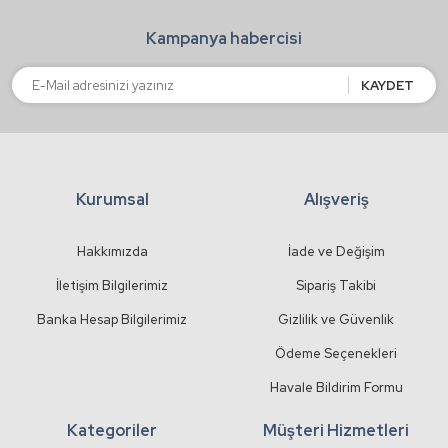
Ürün bilgilerinde hatalar bulunuyor.
Kampanya habercisi
Ürün fiyatı diğer sitelerden daha pahalı.
Bu ürüne benzer farklı alternatifler olmalı.
KAYDET
Kurumsal
Alışveriş
Gönder
Hakkımızda
İade ve Değişim
İletişim Bilgilerimiz
Sipariş Takibi
Banka Hesap Bilgilerimiz
Gizlilik ve Güvenlik
Ödeme Seçenekleri
Havale Bildirim Formu
Kategoriler
Müşteri Hizmetleri