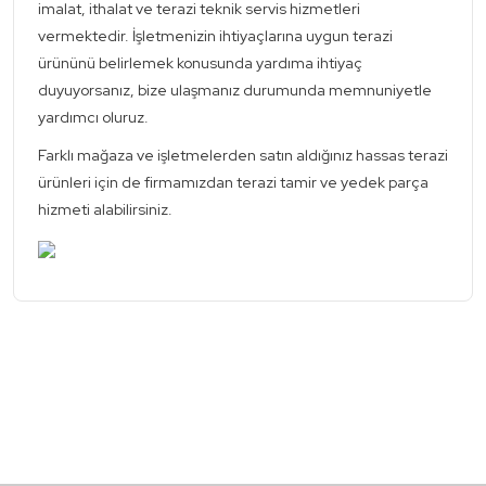
imalat, ithalat ve terazi teknik servis hizmetleri
vermektedir. İşletmenizin ihtiyaçlarına uygun terazi
ürününü belirlemek konusunda yardıma ihtiyaç
duyuyorsanız, bize ulaşmanız durumunda memnuniyetle
yardımcı oluruz.
Farklı mağaza ve işletmelerden satın aldığınız hassas terazi
ürünleri için de firmamızdan terazi tamir ve yedek parça
hizmeti alabilirsiniz.
Bu ürünün fiyat bilgisi, resim, ürün açıklamalarında ve diğer
konularda yetersiz gördüğünüz noktaları öneri formunu
Bu ürüne ilk yorumu siz yapın!
kullanarak tarafımıza iletebilirsiniz.
Görüş ve önerileriniz için teşekkür ederiz.
Yorum Yaz
Ürün resmi kalitesiz, bozuk veya görüntülenemiyor.
Ürün açıklamasında eksik bilgiler bulunuyor.