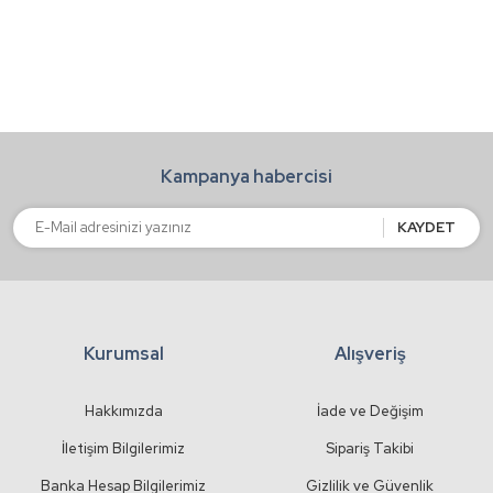
Görüş ve önerileriniz için teşekkür ederiz.
Yorum Yaz
Ürün resmi kalitesiz, bozuk veya görüntülenemiyor.
Ürün açıklamasında eksik bilgiler bulunuyor.
Ürün bilgilerinde hatalar bulunuyor.
Kampanya habercisi
Ürün fiyatı diğer sitelerden daha pahalı.
Bu ürüne benzer farklı alternatifler olmalı.
KAYDET
Kurumsal
Alışveriş
Gönder
Hakkımızda
İade ve Değişim
İletişim Bilgilerimiz
Sipariş Takibi
Banka Hesap Bilgilerimiz
Gizlilik ve Güvenlik