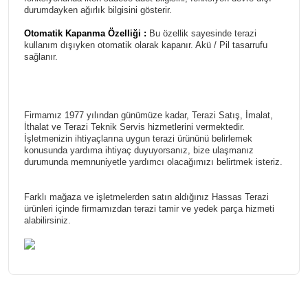
durumdayken ağırlık bilgisini gösterir.
Otomatik Kapanma Özelliği :
Bu özellik sayesinde terazi
kullanım dışıyken otomatik olarak kapanır. Akü / Pil tasarrufu
sağlanır.
Firmamız 1977 yılından günümüze kadar, Terazi Satış, İmalat,
İthalat ve Terazi Teknik Servis hizmetlerini vermektedir.
İşletmenizin ihtiyaçlarına uygun terazi ürününü belirlemek
konusunda yardıma ihtiyaç duyuyorsanız, bize ulaşmanız
durumunda memnuniyetle yardımcı olacağımızı belirtmek isteriz.
Farklı mağaza ve işletmelerden satın aldığınız Hassas Terazi
ürünleri içinde firmamızdan terazi tamir ve yedek parça hizmeti
alabilirsiniz.
Bu ürünün fiyat bilgisi, resim, ürün açıklamalarında ve diğer
konularda yetersiz gördüğünüz noktaları öneri formunu
Bu ürüne ilk yorumu siz yapın!
kullanarak tarafımıza iletebilirsiniz.