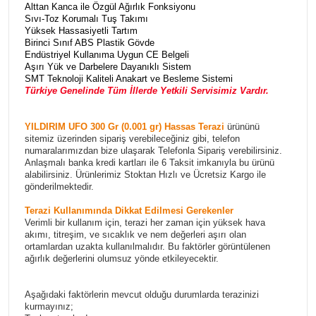
Alttan Kanca ile Özgül Ağırlık Fonksiyonu
Sıvı-Toz Korumalı Tuş Takımı
Yüksek Hassasiyetli Tartım
Birinci Sınıf ABS Plastik Gövde
Endüstriyel Kullanıma Uygun CE Belgeli
Aşırı Yük ve Darbelere Dayanıklı Sistem
SMT Teknoloji Kaliteli Anakart ve Besleme Sistemi
Türkiye Genelinde Tüm İllerde Yetkili Servisimiz Vardır.
YILDIRIM UFO 300 Gr (0.001 gr) Hassas Terazi
ürününü
sitemiz üzerinden sipariş verebileceğiniz gibi, telefon
numaralarımızdan bize ulaşarak Telefonla Sipariş verebilirsiniz.
Anlaşmalı banka kredi kartları ile 6 Taksit imkanıyla bu ürünü
alabilirsiniz. Ürünlerimiz Stoktan Hızlı ve Ücretsiz Kargo ile
gönderilmektedir.
Terazi Kullanımında Dikkat Edilmesi Gerekenler
Verimli bir kullanım için, terazi her zaman için yüksek hava
akımı, titreşim, ve sıcaklık ve nem değerleri aşırı olan
ortamlardan uzakta kullanılmalıdır. Bu faktörler görüntülenen
ağırlık değerlerini olumsuz yönde etkileyecektir.
Aşağıdaki faktörlerin mevcut olduğu durumlarda terazinizi
kurmayınız;