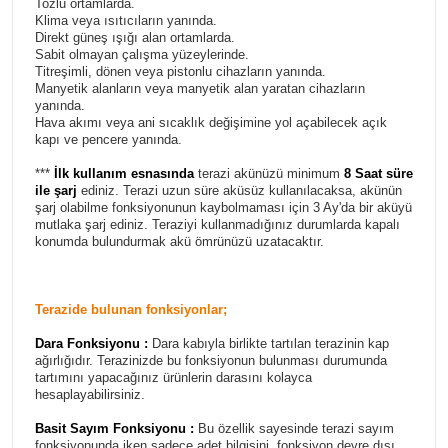
Tozlu ortamlarda.
Klima veya ısıtıcıların yanında.
Direkt güneş ışığı alan ortamlarda.
Sabit olmayan çalışma yüzeylerinde.
Titreşimli, dönen veya pistonlu cihazların yanında.
Manyetik alanların veya manyetik alan yaratan cihazların
yanında.
Hava akımı veya ani sıcaklık değişimine yol açabilecek açık
kapı ve pencere yanında.
***
İlk kullanım esnasında
terazi akünüzü minimum
8 Saat süre
ile şarj
ediniz. Terazi uzun süre aküsüz kullanılacaksa, akünün
şarj olabilme fonksiyonunun kaybolmaması için 3 Ay'da bir aküyü
mutlaka şarj ediniz. Teraziyi kullanmadığınız durumlarda kapalı
konumda bulundurmak akü ömrünüzü uzatacaktır.
Terazide bulunan fonksiyonlar;
Dara Fonksiyonu :
Dara kabıyla birlikte tartılan terazinin kap
ağırlığıdır. Terazinizde bu fonksiyonun bulunması durumunda
tartımını yapacağınız ürünlerin darasını kolayca
hesaplayabilirsiniz.
Basit Sayım Fonksiyonu :
Bu özellik sayesinde terazi sayım
fonksiyonunda iken sadece adet bilgisini, fonksiyon devre dışı