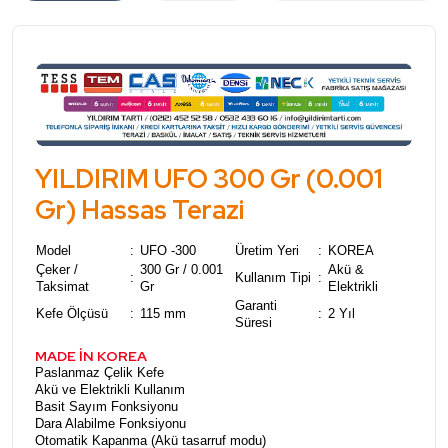
YILDIRIM UFO 300 Gr (0.001
Gr) Hassas Terazi
Model
:
UFO -300
Üretim Yeri
:
KOREA
Çeker /
300 Gr / 0.001
Akü &
:
Kullanım Tipi
:
Taksimat
Gr
Elektrikli
Garanti
Kefe Ölçüsü
:
115 mm
:
2 Yıl
Süresi
MADE İN KOREA
Paslanmaz Çelik Kefe
Akü ve Elektrikli Kullanım
Basit Sayım Fonksiyonu
Dara Alabilme Fonksiyonu
Otomatik Kapanma (Akü tasarruf modu)