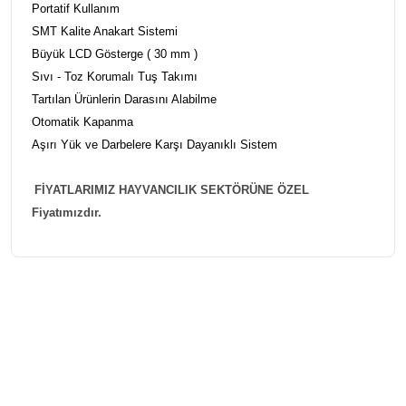
Portatif Kullanım
SMT Kalite Anakart Sistemi
Büyük LCD Gösterge ( 30 mm )
Sıvı - Toz Korumalı Tuş Takımı
Tartılan Ürünlerin Darasını Alabilme
Otomatik Kapanma
Aşırı Yük ve Darbelere Karşı Dayanıklı Sistem
FİYATLARIMIZ HAYVANCILIK SEKTÖRÜNE ÖZEL
Fiyatımızdır.
Bu ürünün fiyat bilgisi, resim, ürün açıklamalarında ve diğer
konularda yetersiz gördüğünüz noktaları öneri formunu
Bu ürüne ilk yorumu siz yapın!
kullanarak tarafımıza iletebilirsiniz.
Görüş ve önerileriniz için teşekkür ederiz.
Yorum Yaz
Ürün resmi kalitesiz, bozuk veya görüntülenemiyor.
Ürün açıklamasında eksik bilgiler bulunuyor.