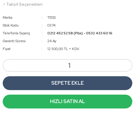
> Taksit Seçenekleri
Marka
TESS
Stok Kodu
0374
Telefonla Sipariş
0212 452 52 58 (Pbx) - 0532 433 60 16
Garanti Süresi
24 Ay
Fiyat
12.500,00 TL + KDV
SEPETE EKLE
HIZLI SATIN AL