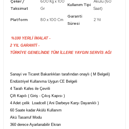
Çeker /
600 Kg x 100
Akülü (60
Kullanım Tipi
Taksimat
Gr
Saat)
Garanti
Platform
80 x 100 Cm
2 Yıl
Süresi
%100 YERLİ İMALAT -
2 YIL GARANTİ -
TÜRKİYE GENELİNDE TÜM İLLERE YAYGIN SERVİS AĞI
Sanayi ve Ticaret Bakanlıkları tarafından onaylı ( M Belgeli)
Endüstriyel Kullanıma Uygun CE Belgeli
4 Tarafı Kafes ile Çevrili
Çift Kapılı ( Giriş - Çıkış Kapısı )
4 Adet çelik Loadcell ( Ani Darbeye Karşı Dayanıklı )
60 Saate kadar Akülü Kullanım
Akü Tasarruf Modu
360 derece Ayarlanabilir Ekran