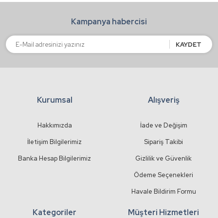
Ürün bilgilerinde hatalar bulunuyor.
Kampanya habercisi
Ürün fiyatı diğer sitelerden daha pahalı.
Bu ürüne benzer farklı alternatifler olmalı.
KAYDET
Kurumsal
Alışveriş
Gönder
Hakkımızda
İade ve Değişim
İletişim Bilgilerimiz
Sipariş Takibi
Banka Hesap Bilgilerimiz
Gizlilik ve Güvenlik
Ödeme Seçenekleri
Havale Bildirim Formu
Kategoriler
Müşteri Hizmetleri