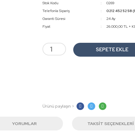
Stok Kodu
0269
Telefonla Sipariş
0212 452 52 58 (
Garanti Süresi
24 Ay
Fiyat
26.000,00 TL + 
SEPETE EKLE
Ürünü paylaşın >
YORUMLAR
TAKSIT SEÇENEKLERI