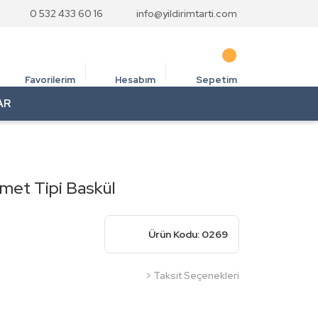
0 532 433 60 16
info@yildirimtarti.com
Favorilerim
Hesabım
Sepetim
AR
met Tipi Baskül
Ürün Kodu: 0269
> Taksit Seçenekleri