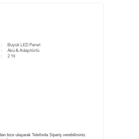
:
Büyük LED Panel
:
Akü & Adaptörlü
:
2 Yıl
an bize ulaşarak Telefonla Sipariş verebilirsiniz.