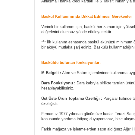
Anlaşmalı banka kredi kartları ile 6 Taksit imkanıyla b
Baskül Kullanımında Dikkat Edilmesi Gerekenler
Verimli bir kullanım için, baskül her zaman için yüksek
değerlerini olumsuz yönde etkileyecektir.
*** İlk kullanım esnasında baskül akünüzü minimum 8 
bir aküyü mutlaka şarj ediniz. Baskülü kullanmadığı
Baskülde bulunan fonksiyonlar;
M Belgeli :
Alım ve Satım işlemlerinde kullanıma uyg
Dara Fonksiyonu :
Dara kabıyla birlikte tartılan ürü
hesaplayabilirsiniz.
Üst Üste Ürün Toplama Özelliği :
Parçalar halinde ta
özelliğidir.
Firmamız 1977 yılından günümüze kadar, Terazi Satış, 
konusunda yardıma ihtiyaç duyuyorsanız, bize ulaşm
Farklı mağaza ve işletmelerden satın aldığınız Ağır Hi