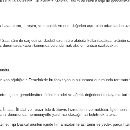
u ürünü alabilirsiniz. Ürünlerimiz Stoktan Teslim ve Hızlı Kargo ile gönderilmek
 hava akımı, titreşim, ve sıcaklık ve nem değerleri aşırı olan ortamlardan uzak
Saat süre ile şarj ediniz. Baskül uzun süre aküsüz kullanılacaksa, akünün ş
nız durumlarda kapalı konumda bulundurmak akü ömrünüzü uzatacaktır.
undur.
nün kap ağırlığıdır. Terazinizde bu fonksiyonun bulunması durumunda tartımını
rtım işlemi gerçekleştiren ürünlerin adet ve ağırlık değerlerini toplayarak ta
İmalat, İthalat ve Terazi Teknik Servis hizmetlerini vermektedir. İşletmenizin
anız durumunda memnuniyetle yardımcı olacağımızı belirtmek isteriz.
zmet Tipi Baskül ürünleri içinde firmamızdan terazi tamir ve yedek parça hizmet