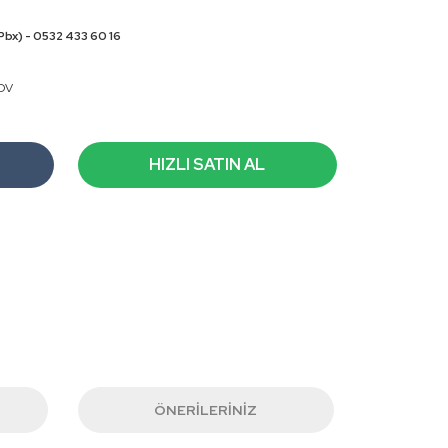
Pbx) - 0532 433 60 16
KDV
HIZLI SATIN AL
ÖNERILERINIZ