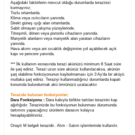
Aşağıdaki faktörlerin mevcut olduğu durumlarda terazinizi
kurmayınız;
Tozlu ortamlarda.
Klima veya ısıtıcıların yanında.
Direkt güneş ışığı alan ortamlarda.
Sabit olmayan çalışma yüzeylerinde.
Titreşimli, dönen veya pistonlu cihazların yanında.
Manyetik alanların veya manyetik alan yaratan cihazların
yanında.
Hava akımı veya ani sıcaklık değişimine yol açabilecek açık
kapı ve pencere yanında.
*** İlk kullanım esnasında terazi akünüzü minimum 8 Saat süre
ile şarj ediniz. Terazi uzun süre aküsüz kullanılacaksa, akünün
şarj olabilme fonksiyonunun kaybolmaması için 3 Ay'da bir aküyü
mutlaka şarj ediniz. Teraziyi kullanmadığınız durumlarda kapalı
konumda bulundurmak akü ömrünüzü uzatacaktır.
Terazide bulunan fonksiyonlar;
Dara Fonksiyonu :
Dara kabıyla birlikte tartılan terazinin kap
ağırlığıdır. Terazinizde bu fonksiyonun bulunması durumunda
tartımını yapacağınız ürünlerin darasını kolayca
hesaplayabilirsiniz.
Onaylı M belgeli terazidir.. Alım - Satım işlemlerinde kullanılır.