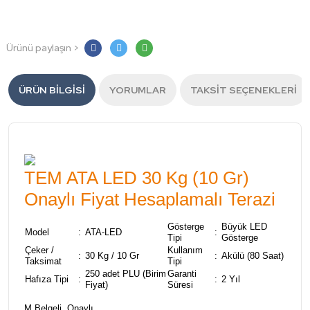
Ürünü paylaşın >
ÜRÜN BILGISI
YORUMLAR
TAKSIT SEÇENEKLERI
TEM ATA LED 30 Kg (10 Gr)
Onaylı Fiyat Hesaplamalı Terazi
Gösterge
Büyük LED
Model
:
ATA-LED
:
Tipi
Gösterge
Çeker /
Kullanım
:
30 Kg / 10 Gr
:
Akülü (80 Saat)
Taksimat
Tipi
250 adet PLU (Birim
Garanti
Hafıza Tipi
:
:
2 Yıl
Fiyat)
Süresi
M Belgeli, Onaylı