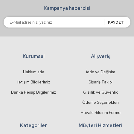
Kampanya habercisi
Ürün fiyatı diğer sitelerden daha pahalı.
Bu ürüne benzer farklı alternatifler olmalı.
KAYDET
Kurumsal
Alışveriş
Gönder
Hakkımızda
İade ve Değişim
İletişim Bilgilerimiz
Sipariş Takibi
Banka Hesap Bilgilerimiz
Gizlilik ve Güvenlik
Ödeme Seçenekleri
Havale Bildirim Formu
Kategoriler
Müşteri Hizmetleri