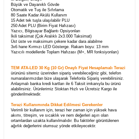
Büyük ve Dayanıklı Gövde
Otomatik ve Tuş ile Sıfırlama
80 Saate Kadar Akülü Kullanım
15 Adet tek tuşla ulaşılabilir PLU
250 Adet PLU (Birim Fiyat Hafızası)
Yazıcı, Bilgisayar Bağlantı Opsiyonları
İkili taksimat (Çok Aralıklı 2x3.000 Taksimat)
Üst üste ve maksimum çekere kadar dara alabilme
3x6 hane Kırmızı LED Gösterge. Rakam boyu: 13 mm
Yazıcılı modellerde Toplam Hafızası (M+, MR fonksiyonları)
TEM ATA-LED 30 Kg (10 Gr) Onaylı Fiyat Hesaplamalı Terazi
ürününü sitemiz üzerinden sipariş verebileceğiniz gibi, telefon
numaralarımızdan bize ulaşarak Telefonla Sipariş verebilirsiniz.
Anlaşmalı banka kredi kartları ile 6 Taksit imkanıyla bu ürünü
alabilirsiniz. Ürünlerimiz Stoktan Hızlı ve Ücretsiz Kargo ile
gönderilmektedir.
Terazi Kullanımında Dikkat Edilmesi Gerekenler
Verimli bir kullanım için, terazi her zaman için yüksek hava
akımı, titreşim, ve sıcaklık ve nem değerleri aşırı olan
ortamlardan uzakta kullanılmalıdır. Bu faktörler görüntülenen
ağırlık değerlerini olumsuz yönde etkileyecektir.