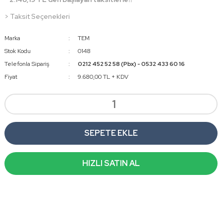
> Taksit Seçenekleri
Marka
TEM
Stok Kodu
0148
Telefonla Sipariş
0212 452 52 58 (Pbx) - 0532 433 60 16
Fiyat
9.680,00 TL + KDV
SEPETE EKLE
HIZLI SATIN AL