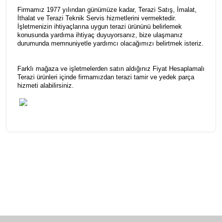
Firmamız 1977 yılından günümüze kadar, Terazi Satış, İmalat,
İthalat ve Terazi Teknik Servis hizmetlerini vermektedir.
İşletmenizin ihtiyaçlarına uygun terazi ürününü belirlemek
konusunda yardıma ihtiyaç duyuyorsanız, bize ulaşmanız
durumunda memnuniyetle yardımcı olacağımızı belirtmek isteriz.
Farklı mağaza ve işletmelerden satın aldığınız Fiyat Hesaplamalı
Terazi ürünleri içinde firmamızdan terazi tamir ve yedek parça
hizmeti alabilirsiniz.
Bu ürünün fiyat bilgisi, resim, ürün açıklamalarında ve diğer
konularda yetersiz gördüğünüz noktaları öneri formunu
Bu ürüne ilk yorumu siz yapın!
kullanarak tarafımıza iletebilirsiniz.
Görüş ve önerileriniz için teşekkür ederiz.
Yorum Yaz
Ürün resmi kalitesiz, bozuk veya görüntülenemiyor.
Ürün açıklamasında eksik bilgiler bulunuyor.
Ürün bilgilerinde hatalar bulunuyor.