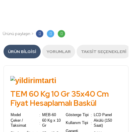
Ürünü paylaşın >
ÜRÜN BILGISI
YORUMLAR
TAKSIT SEÇENEKLERI
TEM 60 Kg 10 Gr 35x40 Cm
Fiyat Hesaplamalı Baskül
Model
:
MEB-60
Gösterge Tipi
:
LCD Panel
Çeker /
60 Kg x 10
Akülü (150
:
Kullanım Tipi
:
Taksimat
Gr
Saat)
Garanti