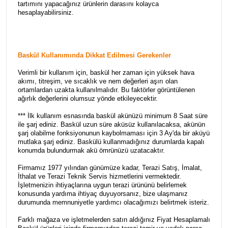
tartımını yapacağınız ürünlerin darasını kolayca
hesaplayabilirsiniz.
Baskül Kullanımında Dikkat Edilmesi Gerekenler
Verimli bir kullanım için, baskül her zaman için yüksek hava
akımı, titreşim, ve sıcaklık ve nem değerleri aşırı olan
ortamlardan uzakta kullanılmalıdır. Bu faktörler görüntülenen
ağırlık değerlerini olumsuz yönde etkileyecektir.
*** İlk kullanım esnasında baskül akünüzü minimum 8 Saat süre
ile şarj ediniz. Baskül uzun süre aküsüz kullanılacaksa, akünün
şarj olabilme fonksiyonunun kaybolmaması için 3 Ay'da bir aküyü
mutlaka şarj ediniz. Baskülü kullanmadığınız durumlarda kapalı
konumda bulundurmak akü ömrünüzü uzatacaktır.
Firmamız 1977 yılından günümüze kadar, Terazi Satış, İmalat,
İthalat ve Terazi Teknik Servis hizmetlerini vermektedir.
İşletmenizin ihtiyaçlarına uygun terazi ürününü belirlemek
konusunda yardıma ihtiyaç duyuyorsanız, bize ulaşmanız
durumunda memnuniyetle yardımcı olacağımızı belirtmek isteriz.
Farklı mağaza ve işletmelerden satın aldığınız Fiyat Hesaplamalı