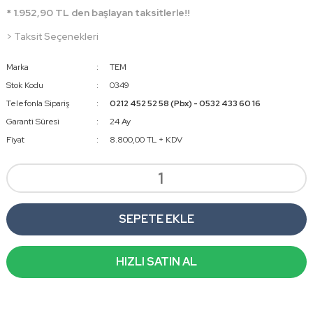
* 1.952,90 TL den başlayan taksitlerle!!
> Taksit Seçenekleri
Marka
TEM
Stok Kodu
0349
Telefonla Sipariş
0212 452 52 58 (Pbx) - 0532 433 60 16
Garanti Süresi
24 Ay
Fiyat
8.800,00 TL + KDV
SEPETE EKLE
HIZLI SATIN AL