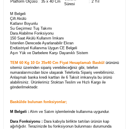
Platform Ölçüsü
:
35 x 40 Cm
:
2 Yıl
Süresi
M Belgeli
Çift Akülü
Katlanır Boyunlu
Su Geçirmez Tuş Takımı
Dara Alabilme Fonksiyonu
150 Saat Akülü Kullanım İmkanı
İstenilen Derecede Ayarlanabilir Ekran
Endüstriyel Kullanıma Uygun CE Belgeli
Aşırı Yük ve Darbelere Karşı Dayanıklı Sistem
TEM 60 Kg 10 Gr 35x40 Cm Fiyat Hesaplamalı Baskül
ürününü
sitemiz üzerinden sipariş verebileceğiniz gibi, telefon
numaralarımızdan bize ulaşarak Telefonla Sipariş verebilirsiniz.
Anlaşmalı banka kredi kartları ile 6 Taksit imkanıyla bu ürünü
alabilirsiniz. Ürünlerimiz Stoktan Teslim ve Hızlı Kargo ile
gönderilmektedir.
Baskülde bulunan fonksiyonlar;
M Belgeli :
Alım ve Satım işlemlerinde kullanıma uygundur.
Dara Fonksiyonu :
Dara kabıyla birlikte tartılan ürünün kap
ağırlığıdır. Terazinizde bu fonksiyonun bulunması durumunda