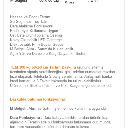
M Belgesi
:
60 X 60 CM
:
2 Yıl
Süresi
Hassas ve Doğru Tartım
Su Geçirmez Tuş Takımı
Dara Alabilme Fonksiyonu
Endüstriyel Kullanıma Uygun
Üst Üste Ürün Toplama Özelliği
Kolay Okunabilir LED Gösterge
Elektrostatik Fırın Boyalı Gövde
M Belgeli Alım - Satım'da Kullanılabilir
Aşırı Yük ve Darbelere Karşı Dayanıklı Sistem
TEM 300 kg 60x60 cm Tartım Baskülü
ürününü sitemiz
üzerinden sipariş verebileceğiniz gibi, telefon numaralarımızdan
bize ulaşarak Telefonla Sipariş verebilirsiniz. Anlaşmalı banka
kredi kartları ile 6 Taksit imkanıyla bu ürünü alabilirsiniz.
Ürünlerimiz Stoktan Teslim ve Hızlı Kargo ile gönderilmektedir.
Baskülde bulunan fonksiyonlar;
M Belgeli:
Alım ve Satım işlemlerinde kullanıma uygundur.
Dara Fonksiyonu :
Dara kabıyla birlikte tartılan ürünün kap
ağırlığıdır. Terazinizde bu fonksiyonun bulunması durumunda
tartımını yapacağınız ürünlerin darasını kolayca