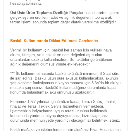
hesaplayabilirsiniz.
Üst Üste Ürün Toplama Özelliği:
Parçalar halinde tartım işlemi
gerçekleştiren ürünlerin adet ve ağırlık değerlerini toplayarak
tartım işlemi sonunda toplam değer olarak verebilme özelliğidir.
Baskül Kullanımında Dikkat Edilmesi Gerekenler
Verimli bir kullanım için, baskül her zaman için yüksek hava
akımı, titreşim, ve sıcaklık ve nem değerleri aşırı olan
ortamlardan uzakta kullanılmalıdır. Bu faktörler görüntülenen
ağırlık değerlerini olumsuz yönde etkileyecektir.
*** İlk kullanım esnasında baskül akünüzü minimum 8 Saat süre
ile şarj ediniz. Baskül uzun süre aküsüz kullanılacaksa, akünün
şarj olabilme fonksiyonunun kaybolmaması için 3 Ay'da bir aküyü
mutlaka şarj ediniz. Baskülü kullanmadığınız durumlarda kapalı
konumda bulundurmak akü ömrünüzü uzatacaktır.
Firmamız 1977 yılından günümüze kadar, Terazi Satış, İmalat,
İthalat ve Terazi Teknik Servis hizmetlerini vermektedir.
İşletmenizin ihtiyaçlarına uygun terazi ürününü belirlemek
konusunda yardıma ihtiyaç duyuyorsanız, bize ulaşmanız
durumunda memnuniyetle yardımcı olacağımızı belirtmek isteriz.
Farklı mağaza ve işletmelerden satın aldığınız Fiyat Hesaplamalı