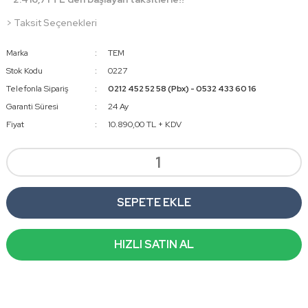
> Taksit Seçenekleri
Marka
TEM
Stok Kodu
0227
Telefonla Sipariş
0212 452 52 58 (Pbx) - 0532 433 60 16
Garanti Süresi
24 Ay
Fiyat
10.890,00 TL + KDV
SEPETE EKLE
HIZLI SATIN AL