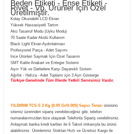
Beden Etiketi - Ense Etiketi -
Rivet - Vb. Ürünler İçin Özel
Üretilmiştir.
Kolay Okunabilir LCD Ekran
Yüksek Hassasiyetli Tartım
Akü Tasarruf Modu (Uyku Modu)
70 Saate Kadar Akülü Kullanım
Black Light Ekran Aydınlatması
Profesyonel Parça - Adet Sayımı
İnce Ürünleri Saymak İçin Özel Tasarım
SMT Kalite Anakart ve Entegre Sistemi
Aşırı Yük ve Darbelere Karşı Dayanıklı Sistem
Ağırlık - Hafıza - Adet Toplamı için 3 Ayrı Gösterge
Türkiye Genelinde Tüm İllerde Yetkili Servisimiz Vardır.
YILDIRIM TCS-S 2 Kg (0.05 Gr/0.005) Sayıcı Terazi
ürününü
sitemiz üzerinden sipariş verebileceğiniz gibi, telefon
numaralarımızdan bize ulaşarak Telefonla Sipariş verebilirsiniz.
Anlaşmalı banka kredi kartları ile 6 Taksit imkanıyla bu ürünü
alabilirsiniz. Ürünlerimiz Stoktan Hızlı ve Ücretsiz Kargo ile