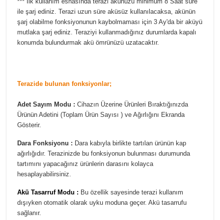
*** İlk kullanım esnasında terazi akünüzü minimum 8 Saat süre
ile şarj ediniz. Terazi uzun süre aküsüz kullanılacaksa, akünün
şarj olabilme fonksiyonunun kaybolmaması için 3 Ay'da bir aküyü
mutlaka şarj ediniz. Teraziyi kullanmadığınız durumlarda kapalı
konumda bulundurmak akü ömrünüzü uzatacaktır.
Terazide bulunan fonksiyonlar;
Adet Sayım Modu :
Cihazın Üzerine Ürünleri Bıraktığınızda
Ürünün Adetini (Toplam Ürün Sayısı ) ve Ağırlığını Ekranda
Gösterir.
Dara Fonksiyonu :
Dara kabıyla birlikte tartılan ürünün kap
ağırlığıdır. Terazinizde bu fonksiyonun bulunması durumunda
tartımını yapacağınız ürünlerin darasını kolayca
hesaplayabilirsiniz.
Akü Tasarruf Modu :
Bu özellik sayesinde terazi kullanım
dışıyken otomatik olarak uyku moduna geçer. Akü tasarrufu
sağlanır.