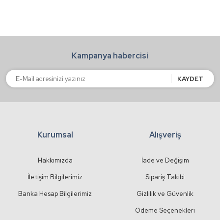
Ürün resmi kalitesiz, bozuk veya görüntülenemiyor.
Ürün açıklamasında eksik bilgiler bulunuyor.
Ürün bilgilerinde hatalar bulunuyor.
Kampanya habercisi
Ürün fiyatı diğer sitelerden daha pahalı.
Bu ürüne benzer farklı alternatifler olmalı.
KAYDET
Kurumsal
Alışveriş
Gönder
Hakkımızda
İade ve Değişim
İletişim Bilgilerimiz
Sipariş Takibi
Banka Hesap Bilgilerimiz
Gizlilik ve Güvenlik
Ödeme Seçenekleri