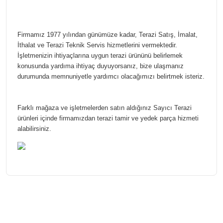
Firmamız 1977 yılından günümüze kadar, Terazi Satış, İmalat,
İthalat ve Terazi Teknik Servis hizmetlerini vermektedir.
İşletmenizin ihtiyaçlarına uygun terazi ürününü belirlemek
konusunda yardıma ihtiyaç duyuyorsanız, bize ulaşmanız
durumunda memnuniyetle yardımcı olacağımızı belirtmek isteriz.
Farklı mağaza ve işletmelerden satın aldığınız Sayıcı Terazi
ürünleri içinde firmamızdan terazi tamir ve yedek parça hizmeti
alabilirsiniz.
Bu ürünün fiyat bilgisi, resim, ürün açıklamalarında ve diğer
konularda yetersiz gördüğünüz noktaları öneri formunu
Bu ürüne ilk yorumu siz yapın!
kullanarak tarafımıza iletebilirsiniz.
Görüş ve önerileriniz için teşekkür ederiz.
Yorum Yaz