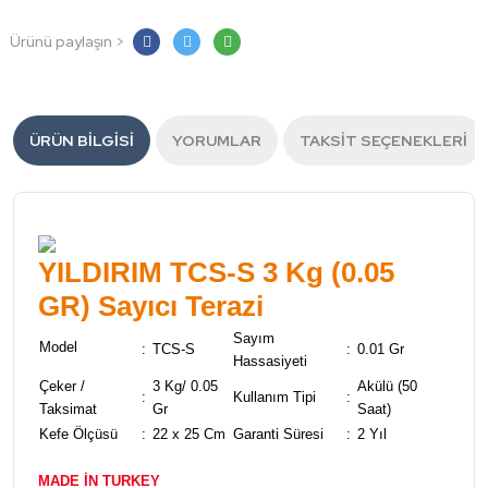
Ürünü paylaşın >
ÜRÜN BILGISI
YORUMLAR
TAKSIT SEÇENEKLERI
YILDIRIM TCS-S 3 Kg (0.05
GR) Sayıcı Terazi
Sayım
Model
:
TCS-S
:
0.01 Gr
Hassasiyeti
Çeker /
3 Kg/ 0.05
Akülü (50
:
Kullanım Tipi
:
Taksimat
Gr
Saat)
Kefe Ölçüsü
:
22 x 25 Cm
Garanti Süresi
:
2 Yıl
MADE İN TURKEY