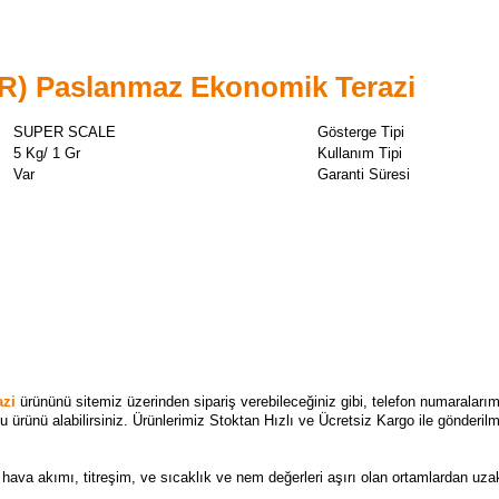
) Paslanmaz Ekonomik Terazi
SUPER SCALE
Gösterge Tipi
5 Kg/ 1 Gr
Kullanım Tipi
Var
Garanti Süresi
azi
ürününü sitemiz üzerinden sipariş verebileceğiniz gibi, telefon numaralarımı
u ürünü alabilirsiniz. Ürünlerimiz Stoktan Hızlı ve Ücretsiz Kargo ile gönderilm
 hava akımı, titreşim, ve sıcaklık ve nem değerleri aşırı olan ortamlardan uzakt