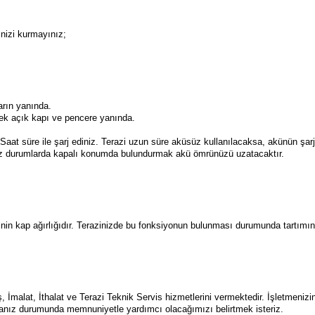
inizi kurmayınız;
arın yanında.
cek açık kapı ve pencere yanında.
Saat süre ile şarj ediniz. Terazi uzun süre aküsüz kullanılacaksa, akünün şa
ınız durumlarda kapalı konumda bulundurmak akü ömrünüzü uzatacaktır.
azinin kap ağırlığıdır. Terazinizde bu fonksiyonun bulunması durumunda tartımı
İmalat, İthalat ve Terazi Teknik Servis hizmetlerini vermektedir. İşletmenizin
anız durumunda memnuniyetle yardımcı olacağımızı belirtmek isteriz.