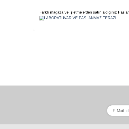
Farklı mağaza ve işletmelerden satın aldığınız Paslanm
Bu ürünün fiyat bilgisi, resim, ürün açıklamalarınd
Görüş ve önerileriniz için teşekkür ederiz.
Ürün resmi kalitesiz, bozuk veya görüntülenemiyor
Ürün açıklamasında eksik bilgiler bulunuyor.
Ürün bilgilerinde hatalar bulunuyor.
Ürün fiyatı diğer sitelerden daha pahalı.
Bu ürüne benzer farklı alternatifler olmalı.