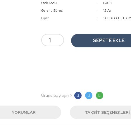
Stok Kodu
0408
Garanti Süresi
12 Ay
Fiyat
1.080,00 TL + KD
SEPETE EKLE
Ürünü paylaşın >
YORUMLAR
TAKSIT SEÇENEKLERI