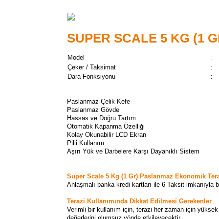
SUPER SCALE 5 KG (1 GR
Model
:
Çeker / Taksimat
:
Dara Fonksiyonu
:
Paslanmaz Çelik Kefe
Paslanmaz Gövde
Hassas ve Doğru Tartım
Otomatik Kapanma Özelliği
Kolay Okunabilir LCD Ekran
Pilli Kullanım
Aşırı Yük ve Darbelere Karşı Dayanıklı Sistem
Super Scale 5 Kg (1 Gr) Paslanmaz Ekonomik Ter
Anlaşmalı banka kredi kartları ile 6 Taksit imkanıyla b
Terazi Kullanımında Dikkat Edilmesi Gerekenler
Verimli bir kullanım için, terazi her zaman için yüksek
değerlerini olumsuz yönde etkileyecektir.