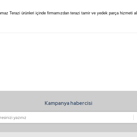
az Terazi ürünleri içinde firmamızdan terazi tamir ve yedek parça hizmeti ala
a ve diğer konularda yetersiz gördüğünüz noktaları öneri formunu kullanarak t
Bu ürüne ilk yorumu siz yapın!
.
Yorum Yaz
Kampanya habercisi
Gönder