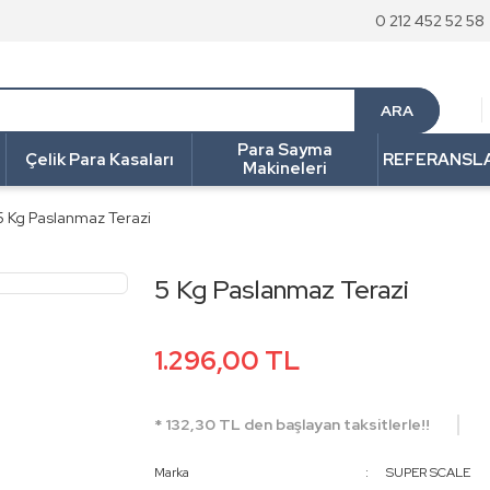
0 212 452 52 58
ARA
Para Sayma
Çelik Para Kasaları
REFERANSL
Makineleri
5 Kg Paslanmaz Terazi
5 Kg Paslanmaz Terazi
1.296,00 TL
* 132,30 TL den başlayan taksitlerle!!
Marka
SUPER SCALE