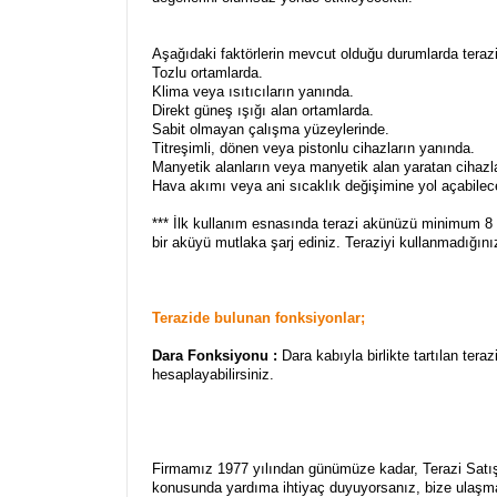
Aşağıdaki faktörlerin mevcut olduğu durumlarda teraz
Tozlu ortamlarda.
Klima veya ısıtıcıların yanında.
Direkt güneş ışığı alan ortamlarda.
Sabit olmayan çalışma yüzeylerinde.
Titreşimli, dönen veya pistonlu cihazların yanında.
Manyetik alanların veya manyetik alan yaratan cihazl
Hava akımı veya ani sıcaklık değişimine yol açabile
*** İlk kullanım esnasında terazi akünüzü minimum 8 
bir aküyü mutlaka şarj ediniz. Teraziyi kullanmadığ
Terazide bulunan fonksiyonlar;
Dara Fonksiyonu :
Dara kabıyla birlikte tartılan ter
hesaplayabilirsiniz.
Firmamız 1977 yılından günümüze kadar, Terazi Satış, 
konusunda yardıma ihtiyaç duyuyorsanız, bize ulaşm