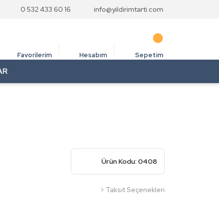
0 532 433 60 16
info@yildirimtarti.com
Favorilerim
Hesabım
Sepetim
AR
Ürün Kodu: 0408
> Taksit Seçenekleri