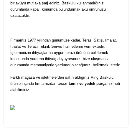
bir aküyü mutlaka şarj ediniz. Baskülü kullanmadığınız
durumlarda kapalı konumda bulundurmak akü ömrünüzü
uzatacaktır.
Firmamız 1977 yılından günümüze kadar, Terazi Satış, İmalat,
İthalat ve Terazi Teknik Servis hizmetlerini vermektedir.
İşletmenizin ihtiyaçlarına uygun terazi ürününü belirlemek
konusunda yardıma ihtiyaç duyuyorsanız, bize ulaşmanız
durumunda memnuniyetle yardımcı olacağımızı belirtmek isteriz.
Farklı mağaza ve işletmelerden satın aldığınız Vinç Baskülü
ürünleri içinde firmamızdan
terazi tamir ve yedek parça
hizmeti
alabilirsiniz.
Bu ürünün fiyat bilgisi, resim, ürün açıklamalarında ve diğer
konularda yetersiz gördüğünüz noktaları öneri formunu
Bu ürüne ilk yorumu siz yapın!