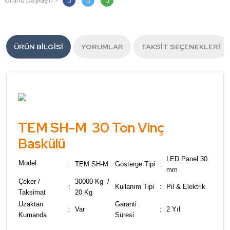
Ürünü paylaşın >
ÜRÜN BILGISI
YORUMLAR
TAKSIT SEÇENEKLERI
TEM SH-M 30 Ton Vinç
Baskülü
LED Panel 30
Model
:
TEM SH-M
Gösterge Tipi
:
mm
Çeker /
30000 Kg /
:
Kullanım Tipi
:
Pil & Elektrik
Taksimat
20 Kg
Uzaktan
Garanti
:
Var
:
2 Yıl
Kumanda
Süresi