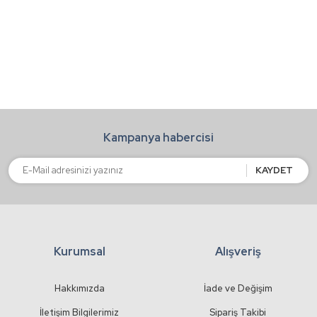
kullanarak tarafımıza iletebilirsiniz.
Görüş ve önerileriniz için teşekkür ederiz.
Yorum Yaz
Ürün resmi kalitesiz, bozuk veya görüntülenemiyor.
Ürün açıklamasında eksik bilgiler bulunuyor.
Ürün bilgilerinde hatalar bulunuyor.
Kampanya habercisi
Ürün fiyatı diğer sitelerden daha pahalı.
Bu ürüne benzer farklı alternatifler olmalı.
KAYDET
Kurumsal
Alışveriş
Gönder
Hakkımızda
İade ve Değişim
İletişim Bilgilerimiz
Sipariş Takibi