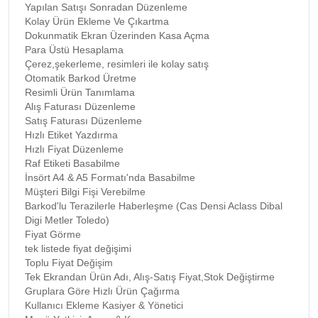
Yapılan Satışı Sonradan Düzenleme
Kolay Ürün Ekleme Ve Çıkartma
Dokunmatik Ekran Üzerinden Kasa Açma
Para Üstü Hesaplama
Çerez,şekerleme, resimleri ile kolay satış
Otomatik Barkod Üretme
Resimli Ürün Tanımlama
Alış Faturası Düzenleme
Satış Faturası Düzenleme
Hızlı Etiket Yazdırma
Hızlı Fiyat Düzenleme
Raf Etiketi Basabilme
İnsört A4 & A5 Formatı'nda Basabilme
Müşteri Bilgi Fişi Verebilme
Barkod'lu Terazilerle Haberleşme (Cas Densi Aclass Dibal
Digi Metler Toledo)
Fiyat Görme
tek listede fiyat değişimi
Toplu Fiyat Değişim
Tek Ekrandan Ürün Adı, Alış-Satış Fiyat,Stok Değiştirme
Gruplara Göre Hızlı Ürün Çağırma
Kullanıcı Ekleme Kasiyer & Yönetici