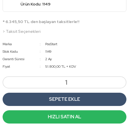
Ürün Kodu: 1149
* 6.345,50 TL den başlayan taksitlerle!!
> Taksit Seçenekleri
Marka
PosStart
Stok Kodu
1149
Garanti Süresi
2 Ay
Fiyat
51.800,00 TL + KDV
SEPETE EKLE
HIZLI SATIN AL