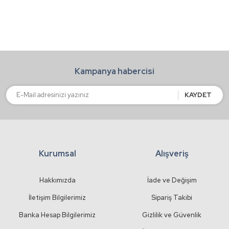
Yorum Yaz
Ürün resmi kalitesiz, bozuk veya görüntülenemiyor.
Ürün açıklamasında eksik bilgiler bulunuyor.
Ürün bilgilerinde hatalar bulunuyor.
Kampanya habercisi
Ürün fiyatı diğer sitelerden daha pahalı.
Bu ürüne benzer farklı alternatifler olmalı.
KAYDET
Kurumsal
Alışveriş
Gönder
Hakkımızda
İade ve Değişim
İletişim Bilgilerimiz
Sipariş Takibi
Banka Hesap Bilgilerimiz
Gizlilik ve Güvenlik