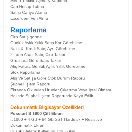
Menü Yetkisi Açma & Kapama
Cari Hesap Tutma
Satışı Cariye Atama
Excel'den Veri Alma
Raporlama
Ciro Satış görme
Günlük Aylık Yıllık Satış Kar Görebilme
Nakit & Kredi Satış Ayrı Görebilme
2 Tarih Arası Satış Ciro Takibi
Grup'lara Göre Satış Takibi
Alış Fatura Günlük Aylık Yıllık Görebilme
Stok Raporlama
Alış Ve Satışa Göre Stok Durum Raporu
Şüpheli İşlem Raporu
Ekranda Okutulan Ürünler Çıkartma Veya İptal Olması
Halinde Şüpheli işlem Raporunda Kayıt Edilir.
Dokunmatik Bilgisayar Özellikleri
Posstart S-1900 Çift Ekran
J1900 + 4 GB + 64 GB SST Harddisk + Resistive
Dokunmatik Ekran
Düşük Elektrik Kullanımı 12w 6 AM