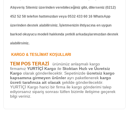
Alışveriş Sitemiz üzerinden verebileceğiniz gibi, dilerseniz (0212)
452 52 58 telefon hattımızdan veya 0532 433 60 16 WhatsApp
üzerinden destek alabilirsiniz. İşletmenizin ihtiyacına en uygun
barkod okuyucu modeli hakkında yetkili arkadaşlarımızdan destek
alabilirsiniz.
KARGO & TESLİMAT KOŞULLARI
TEM POS TERAZİ
ürününüz anlaşmalı kargo
firmamız
YURTİÇİ Kargo
ile
Stoktan Hızlı ve Ücretsiz
Kargo
olarak gönderilecektir. Sepetinizde
ücretsiz kargo
kapsamına girmeyen ürünler
ayrı paketlenerek
kargo
ücreti tarafınıza ait olacak
şekilde gönderilecektir.
YURTİÇİ Kargo harici bir firma ile kargo gönderimi talep
ediyorsanız sipariş sonrası lütfen bizimle iletişime geçerek
bilgi veriniz.
Bu ürünün fiyat bilgisi, resim, ürün açıklamalarında ve diğer
konularda yetersiz gördüğünüz noktaları öneri formunu
Bu ürüne ilk yorumu siz yapın!
kullanarak tarafımıza iletebilirsiniz.
Görüş ve önerileriniz için teşekkür ederiz.