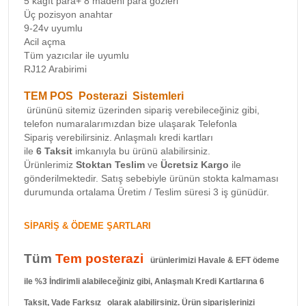
5 kağıt para+ 8 madeni para gözleri
Üç pozisyon anahtar
9-24v uyumlu
Acil açma
Tüm yazıcılar ile uyumlu
RJ12 Arabirimi
TEM POS Posterazi
Sistemleri
ürününü sitemiz üzerinden sipariş verebileceğiniz gibi,
telefon numaralarımızdan bize ulaşarak Telefonla
Sipariş
verebilirsiniz. Anlaşmalı kredi kartları
ile
6
Taksit
imkanıyla bu ürünü alabilirsiniz.
Ürünlerimiz
Stoktan Teslim
ve
Ücretsiz Kargo
ile
gönderilmektedir. Satış sebebiyle ürünün stokta kalmaması
durumunda ortalama Üretim / Teslim süresi 3 iş günüdür.
SİPARİŞ & ÖDEME ŞARTLARI
Tüm
Tem posterazi
ürünlerimizi Havale & EFT ödeme
ile %3 İndirimli alabileceğiniz gibi, Anlaşmalı Kredi Kartlarına 6
Taksit, Vade Farksız olarak alabilirsiniz. Ürün siparişlerinizi