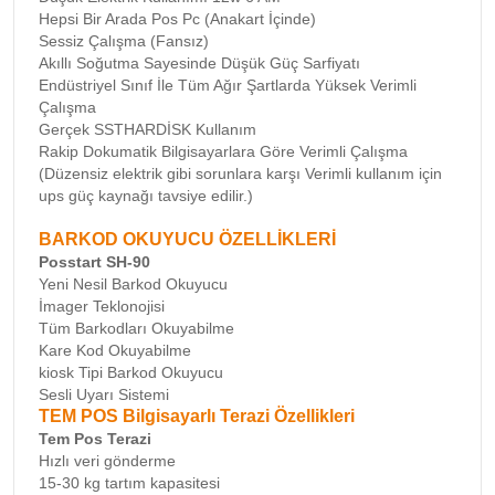
Hepsi Bir Arada Pos Pc (Anakart İçinde)
Sessiz Çalışma (Fansız)
Akıllı Soğutma Sayesinde Düşük Güç Sarfiyatı
Endüstriyel Sınıf İle Tüm Ağır Şartlarda Yüksek Verimli
Çalışma
Gerçek SSTHARDİSK Kullanım
Rakip Dokumatik Bilgisayarlara Göre Verimli Çalışma
(Düzensiz elektrik gibi sorunlara karşı Verimli kullanım için
ups güç kaynağı tavsiye edilir.)
BARKOD OKUYUCU ÖZELLİKLERİ
Posstart SH-90
Yeni Nesil Barkod Okuyucu
İmager Teklonojisi
Tüm Barkodları Okuyabilme
Kare Kod Okuyabilme
kiosk Tipi Barkod Okuyucu
Sesli Uyarı Sistemi
TEM POS Bilgisayarlı Terazi Özellikleri
Tem Pos Terazi
Hızlı veri gönderme
15-30 kg tartım kapasitesi