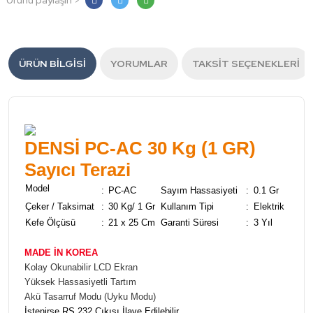
Ürünü paylaşın >
ÜRÜN BILGISI
YORUMLAR
TAKSIT SEÇENEKLERI
DENSİ PC-AC 30 Kg (1 GR)
Sayıcı Terazi
Model
:
PC-AC
Sayım Hassasiyeti
:
0.1 Gr
Çeker / Taksimat
:
30 Kg/ 1 Gr
Kullanım Tipi
:
Elektrik
Kefe Ölçüsü
:
21 x 25 Cm
Garanti Süresi
:
3 Yıl
MADE İN KOREA
Kolay Okunabilir LCD Ekran
Yüksek Hassasiyetli Tartım
Akü Tasarruf Modu (Uyku Modu)
İstenirse RS 232 Çıkışı İlave Edilebilir