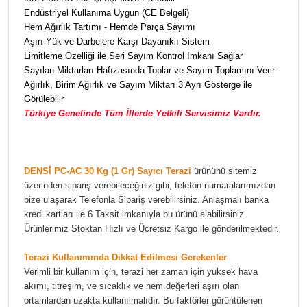
Endüstriyel Kullanıma Uygun (CE Belgeli)
Hem Ağırlık Tartımı - Hemde Parça Sayımı
Aşırı Yük ve Darbelere Karşı Dayanıklı Sistem
Limitleme Özelliği ile Seri Sayım Kontrol İmkanı Sağlar
Sayılan Miktarları Hafızasında Toplar ve Sayım Toplamını Verir
Ağırlık, Birim Ağırlık ve Sayım Miktarı 3 Ayrı Gösterge ile
Görülebilir
Türkiye Genelinde Tüm İllerde Yetkili Servisimiz Vardır.
DENSİ PC-AC 30
Kg (1 Gr) Sayıcı Terazi
ürününü sitemiz
üzerinden sipariş verebileceğiniz gibi, telefon numaralarımızdan
bize ulaşarak Telefonla Sipariş verebilirsiniz. Anlaşmalı banka
kredi kartları ile 6 Taksit imkanıyla bu ürünü alabilirsiniz.
Ürünlerimiz Stoktan Hızlı ve Ücretsiz Kargo ile gönderilmektedir.
Terazi Kullanımında Dikkat Edilmesi Gerekenler
Verimli bir kullanım için, terazi her zaman için yüksek hava
akımı, titreşim, ve sıcaklık ve nem değerleri aşırı olan
ortamlardan uzakta kullanılmalıdır. Bu faktörler görüntülenen