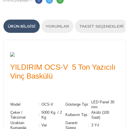
Ürünü paylaşın >
ÜRÜN BILGISI
YORUMLAR
TAKSIT SEÇENEKLERI
YILDIRIM OCS-V 5 Ton Yazıcılı
Vinç Baskülü
LED Panel 30
Model
:
OCS-V
Gösterge Tipi
:
mm
Çeker /
5000 Kg / 2
Akülü (100
:
Kullanım Tipi
:
Taksimat
Kg
Saat)
Uzaktan
Garanti
:
Var
:
3 Yıl
Kumanda
Süresi