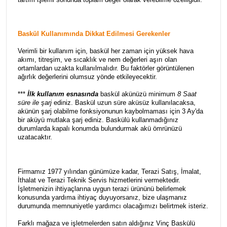
Baskül Kullanımında Dikkat Edilmesi Gerekenler
Verimli bir kullanım için, baskül her zaman için yüksek hava
akımı, titreşim, ve sıcaklık ve nem değerleri aşırı olan
ortamlardan uzakta kullanılmalıdır. Bu faktörler görüntülenen
ağırlık değerlerini olumsuz yönde etkileyecektir.
***
İlk kullanım esnasında
baskül akünüzü minimum
8 Saat
süre ile şarj
ediniz. Baskül uzun süre aküsüz kullanılacaksa,
akünün şarj olabilme fonksiyonunun kaybolmaması için 3 Ay'da
bir aküyü mutlaka şarj ediniz. Baskülü kullanmadığınız
durumlarda kapalı konumda bulundurmak akü ömrünüzü
uzatacaktır.
Firmamız 1977 yılından günümüze kadar, Terazi Satış, İmalat,
İthalat ve Terazi Teknik Servis hizmetlerini vermektedir.
İşletmenizin ihtiyaçlarına uygun terazi ürününü belirlemek
konusunda yardıma ihtiyaç duyuyorsanız, bize ulaşmanız
durumunda memnuniyetle yardımcı olacağımızı belirtmek isteriz.
Farklı mağaza ve işletmelerden satın aldığınız Vinç Baskülü