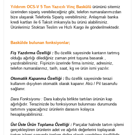
Yıldırım OCS-V 5 Ton Yazıcılı Vinç Baskülü
ürününü sitemiz
üzerinden sipariş verebileceğiniz gibi, telefon numaralarımızdan
bize ulaşarak Telefonla Sipariş verebilirsiniz. Anlaşmalı banka
kredi kartları ile 6 Taksit imkanıyla bu ürünü alabilirsiniz.
Ürünlerimiz Stoktan Teslim ve Hızlı Kargo ile gönderilmektedir.
Baskülde bulunan fonksiyonlar;
Fiş Yazdırma Özelliği :
Bu özellik sayesinde kantarın tartmış
olduğu ağırlığı dilediğiniz zaman print tuşuna basarak ,
yazdırabilirsiniz. Fişinizin üzerinde firma isminiz, adresiniz,
telefon numaralarınız, tarih, saat, kg ve ürün ismi yazılır.
Otomatik Kapanma Özelliği :
Bu özellik sayesinde terazi
kullanım dışıyken otomatik olarak kapanır. Akü / Pil tasarrufu
sağlanır.
Dara Fonksiyonu :
Dara kabıyla birlikte tartılan ürünün kap
ağırlığıdır. Terazinizde bu fonksiyonun bulunması durumunda
tartımını yapacağınız ürünlerin darasını kolayca
hesaplayabilirsiniz.
Üst Üste Ürün Toplama Özelliği :
Parçalar halinde tartım işlemi
gerçekleştiren ürünlerin adet ve ağırlık değerlerini toplayarak
tartım işlemi sonunda toplam değer olarak verebilme özelliğidir.