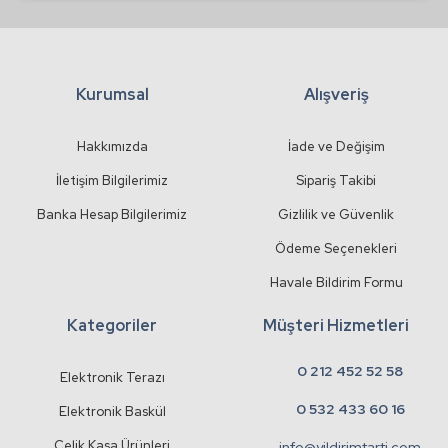
Kurumsal
Alışveriş
Gönder
Hakkımızda
İade ve Değişim
İletişim Bilgilerimiz
Sipariş Takibi
Banka Hesap Bilgilerimiz
Gizlilik ve Güvenlik
Ödeme Seçenekleri
Havale Bildirim Formu
Kategoriler
Müşteri Hizmetleri
0 212 452 52 58
Elektronik Terazı
0 532 433 60 16
Elektronik Baskül
Çelik Kasa Ürünleri
info@yildirimtarti.com