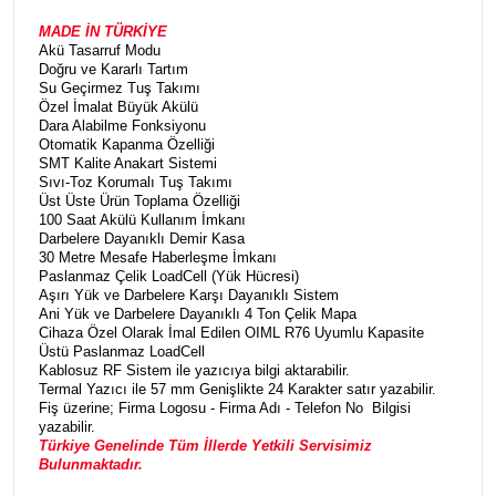
MADE İN TÜRKİYE
Akü Tasarruf Modu
Doğru ve Kararlı Tartım
Su Geçirmez Tuş Takımı
Özel İmalat Büyük Akülü
Dara Alabilme Fonksiyonu
Otomatik Kapanma Özelliği
SMT Kalite Anakart Sistemi
Sıvı-Toz Korumalı Tuş Takımı
Üst Üste Ürün Toplama Özelliği
100 Saat Akülü Kullanım İmkanı
Darbelere Dayanıklı Demir Kasa
30 Metre Mesafe Haberleşme İmkanı
Paslanmaz Çelik LoadCell (Yük Hücresi)
Aşırı Yük ve Darbelere Karşı Dayanıklı Sistem
Ani Yük ve Darbelere Dayanıklı 4 Ton Çelik Mapa
Cihaza Özel Olarak İmal Edilen OIML R76 Uyumlu Kapasite
Üstü Paslanmaz LoadCell
Kablosuz RF Sistem ile yazıcıya bilgi aktarabilir.
Termal Yazıcı ile 57 mm Genişlikte 24 Karakter satır yazabilir.
Fiş üzerine; Firma Logosu - Firma Adı - Telefon No Bilgisi
yazabilir.
Türkiye Genelinde Tüm İllerde Yetkili Servisimiz
Bulunmaktadır.