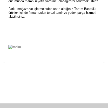
durumunda memnuniyetle yardımcı olacağımızı belirtmek isteriz.
Farklı mağaza ve işletmelerden satın aldığınız Tartım Baskülü
ürünleri içinde firmamızdan
terazi tamir ve yedek parça
hizmeti
alabilirsiniz.
Bu ürünün fiyat bilgisi, resim, ürün açıklamalarında ve diğer
konularda yetersiz gördüğünüz noktaları öneri formunu
Bu ürüne ilk yorumu siz yapın!
kullanarak tarafımıza iletebilirsiniz.
Görüş ve önerileriniz için teşekkür ederiz.
Yorum Yaz
Ürün resmi kalitesiz, bozuk veya görüntülenemiyor.
Ürün açıklamasında eksik bilgiler bulunuyor.
Ürün bilgilerinde hatalar bulunuyor.