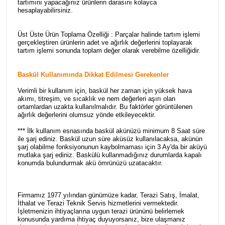
tartımını yapacağınız ürünlerin darasını kolayca
hesaplayabilirsiniz.
Üst Üste Ürün Toplama Özelliği : Parçalar halinde tartım işlemi
gerçekleştiren ürünlerin adet ve ağırlık değerlerini toplayarak
tartım işlemi sonunda toplam değer olarak verebilme özelliğidir.
Baskül Kullanımında Dikkat Edilmesi Gerekenler
Verimli bir kullanım için, baskül her zaman için yüksek hava
akımı, titreşim, ve sıcaklık ve nem değerleri aşırı olan
ortamlardan uzakta kullanılmalıdır. Bu faktörler görüntülenen
ağırlık değerlerini olumsuz yönde etkileyecektir.
***
İlk kullanım esnasında
baskül akünüzü minimum
8 Saat süre
ile şarj
ediniz. Baskül uzun süre aküsüz kullanılacaksa, akünün
şarj olabilme fonksiyonunun kaybolmaması için 3 Ay'da bir aküyü
mutlaka şarj ediniz. Baskülü kullanmadığınız durumlarda kapalı
konumda bulundurmak akü ömrünüzü uzatacaktır.
Firmamız 1977 yılından günümüze kadar, Terazi Satış, İmalat,
İthalat ve Terazi Teknik Servis hizmetlerini vermektedir.
İşletmenizin ihtiyaçlarına uygun terazi ürününü belirlemek
konusunda yardıma ihtiyaç duyuyorsanız, bize ulaşmanız