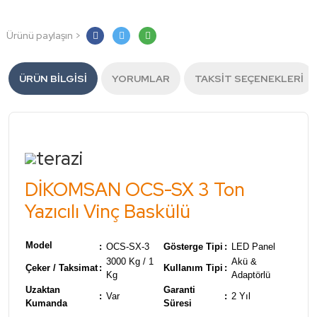
Ürünü paylaşın >
ÜRÜN BILGISI
YORUMLAR
TAKSIT SEÇENEKLERI
DİKOMSAN OCS-SX 3 Ton
Yazıcılı Vinç Baskülü
Model
:
OCS-SX-3
Gösterge Tipi
:
LED Panel
3000 Kg / 1
Akü &
Çeker / Taksimat
:
Kullanım Tipi
:
Kg
Adaptörlü
Uzaktan
Garanti
:
Var
:
2 Yıl
Kumanda
Süresi