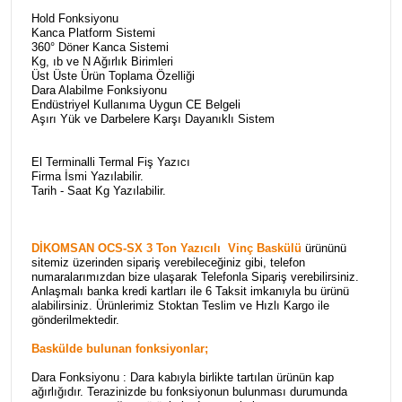
Hold Fonksiyonu
Kanca Platform Sistemi
360° Döner Kanca Sistemi
Kg, ıb ve N Ağırlık Birimleri
Üst Üste Ürün Toplama Özelliği
Dara Alabilme Fonksiyonu
Endüstriyel Kullanıma Uygun CE Belgeli
Aşırı Yük ve Darbelere Karşı Dayanıklı Sistem
El Terminalli Termal Fiş Yazıcı
Firma İsmi Yazılabilir.
Tarih - Saat Kg Yazılabilir.
DİKOMSAN OCS-SX 3 Ton Yazıcılı Vinç Baskülü
ürününü
sitemiz üzerinden sipariş verebileceğiniz gibi, telefon
numaralarımızdan bize ulaşarak Telefonla Sipariş verebilirsiniz.
Anlaşmalı banka kredi kartları ile 6 Taksit imkanıyla bu ürünü
alabilirsiniz. Ürünlerimiz Stoktan Teslim ve Hızlı Kargo ile
gönderilmektedir.
Baskülde bulunan fonksiyonlar;
Dara Fonksiyonu : Dara kabıyla birlikte tartılan ürünün kap
ağırlığıdır. Terazinizde bu fonksiyonun bulunması durumunda