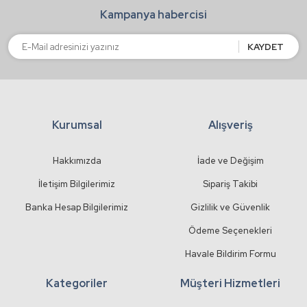
Kampanya habercisi
Ürün fiyatı diğer sitelerden daha pahalı.
Bu ürüne benzer farklı alternatifler olmalı.
KAYDET
Kurumsal
Alışveriş
Gönder
Hakkımızda
İade ve Değişim
İletişim Bilgilerimiz
Sipariş Takibi
Banka Hesap Bilgilerimiz
Gizlilik ve Güvenlik
Ödeme Seçenekleri
Havale Bildirim Formu
Kategoriler
Müşteri Hizmetleri