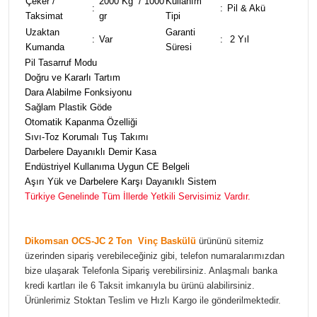
Çeker /
2000 Kg / 1000
Kullanım
:
:
Pil & Akü
Taksimat
gr
Tipi
Uzaktan
Garanti
:
Var
:
2 Yıl
Kumanda
Süresi
Pil Tasarruf Modu
Doğru ve Kararlı Tartım
Dara Alabilme Fonksiyonu
Sağlam Plastik Göde
Otomatik Kapanma Özelliği
Sıvı-Toz Korumalı Tuş Takımı
Darbelere Dayanıklı Demir Kasa
Endüstriyel Kullanıma Uygun CE Belgeli
Aşırı Yük ve Darbelere Karşı Dayanıklı Sistem
Türkiye Genelinde Tüm İllerde Yetkili Servisimiz Vardır.
Dikomsan OCS-JC 2 Ton Vinç Baskülü
ürününü sitemiz
üzerinden sipariş verebileceğiniz gibi, telefon numaralarımızdan
bize ulaşarak Telefonla Sipariş verebilirsiniz. Anlaşmalı banka
kredi kartları ile 6 Taksit imkanıyla bu ürünü alabilirsiniz.
Ürünlerimiz Stoktan Teslim ve Hızlı Kargo ile gönderilmektedir.