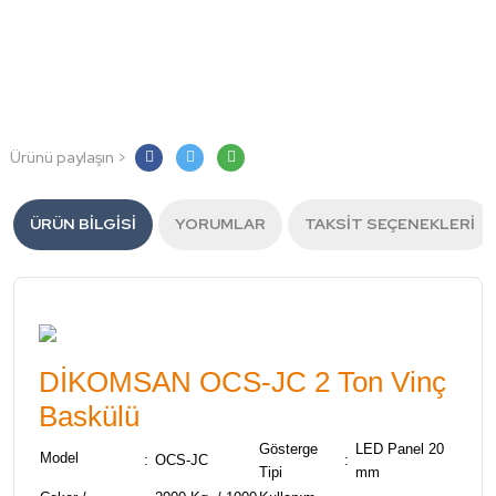
Ürünü paylaşın >
ÜRÜN BILGISI
YORUMLAR
TAKSIT SEÇENEKLERI
DİKOMSAN OCS-JC 2 Ton Vinç
Baskülü
Gösterge
LED Panel 20
Model
:
OCS-JC
:
Tipi
mm