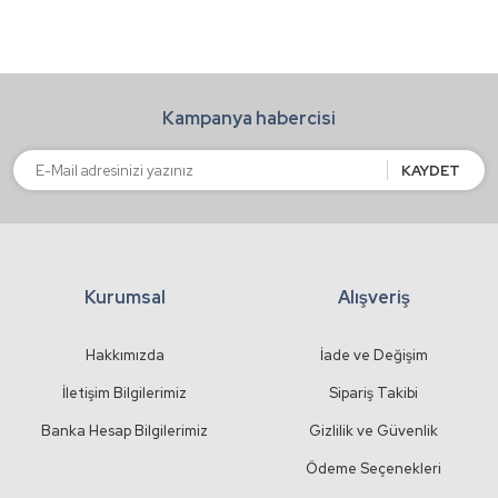
Ürün resmi kalitesiz, bozuk veya görüntülenemiyor.
Ürün açıklamasında eksik bilgiler bulunuyor.
Ürün bilgilerinde hatalar bulunuyor.
Kampanya habercisi
Ürün fiyatı diğer sitelerden daha pahalı.
Bu ürüne benzer farklı alternatifler olmalı.
KAYDET
Kurumsal
Alışveriş
Gönder
Hakkımızda
İade ve Değişim
İletişim Bilgilerimiz
Sipariş Takibi
Banka Hesap Bilgilerimiz
Gizlilik ve Güvenlik
Ödeme Seçenekleri