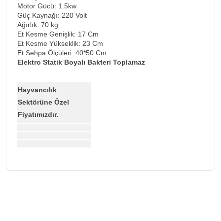
Motor Gücü: 1.5kw
Güç Kaynağı: 220 Volt
Ağırlık: 70 kg
Et Kesme Genişlik: 17 Cm
Et Kesme Yükseklik: 23 Cm
Et Sehpa Ölçüleri: 40*50 Cm
Elektro Statik Boyalı Bakteri Toplamaz
Hayvancılık
Sektörüne Özel
Fiyatımızdır.
Bu ürünün fiyat bilgisi, resim, ürün açıklamalarında ve diğer
konularda yetersiz gördüğünüz noktaları öneri formunu
Bu ürüne ilk yorumu siz yapın!
kullanarak tarafımıza iletebilirsiniz.
Görüş ve önerileriniz için teşekkür ederiz.
Yorum Yaz