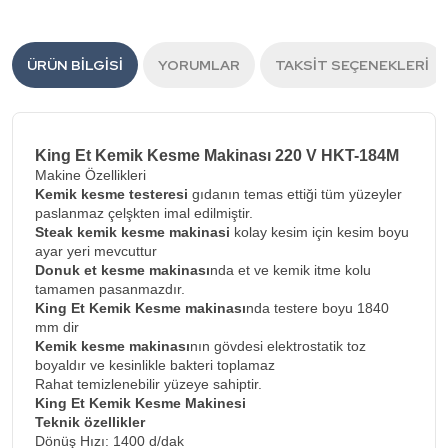
ÜRÜN BILGISI
YORUMLAR
TAKSIT SEÇENEKLERI
King Et Kemik Kesme Makinası 220 V HKT-184M
Makine Özellikleri
Kemik kesme testeresi
gıdanın temas ettiği tüm yüzeyler
paslanmaz çelşkten imal edilmiştir.
Steak kemik kesme makinasi
kolay kesim için kesim boyu
ayar yeri mevcuttur
Donuk et kesme makinası
nda et ve kemik itme kolu
tamamen pasanmazdır.
King Et Kemik Kesme makinası
nda testere boyu 1840
mm dir
Kemik kesme makinası
nın gövdesi elektrostatik toz
boyaldır ve kesinlikle bakteri toplamaz
Rahat temizlenebilir yüzeye sahiptir.
King Et Kemik Kesme Makinesi
Teknik özellikler
Dönüş Hızı: 1400 d/dak