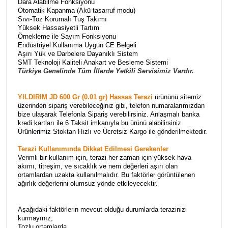
Dara Alabilme Fonksiyonu
Otomatik Kapanma (Akü tasarruf modu)
Sıvı-Toz Korumalı Tuş Takımı
Yüksek Hassasiyetli Tartım
Örnekleme ile Sayım Fonksiyonu
Endüstriyel Kullanıma Uygun CE Belgeli
Aşırı Yük ve Darbelere Dayanıklı Sistem
SMT Teknoloji Kaliteli Anakart ve Besleme Sistemi
Türkiye Genelinde Tüm İllerde Yetkili Servisimiz Vardır.
YILDIRIM JD 600 Gr (0.01 gr) Hassas Terazi
ürününü sitemiz
üzerinden sipariş verebileceğiniz gibi, telefon numaralarımızdan
bize ulaşarak Telefonla Sipariş verebilirsiniz. Anlaşmalı banka
kredi kartları ile 6 Taksit imkanıyla bu ürünü alabilirsiniz.
Ürünlerimiz Stoktan Hızlı ve Ücretsiz Kargo ile gönderilmektedir.
Terazi Kullanımında Dikkat Edilmesi Gerekenler
Verimli bir kullanım için, terazi her zaman için yüksek hava
akımı, titreşim, ve sıcaklık ve nem değerleri aşırı olan
ortamlardan uzakta kullanılmalıdır. Bu faktörler görüntülenen
ağırlık değerlerini olumsuz yönde etkileyecektir.
Aşağıdaki faktörlerin mevcut olduğu durumlarda terazinizi
kurmayınız;
Tozlu ortamlarda.