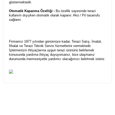
göstermektedir.
Otomatik Kapanma Özelliği :
Bu özellik sayesinde terazi
kullanım dışıyken otomatik olarak kapanır. Akü / Pil tasarrufu
sağlanır.
Firmamız 1977 yılından günümüze kadar, Terazi Satış, İmalat,
İthalat ve Terazi Teknik Servis hizmetlerini vermektedir.
İşletmenizin ihtiyaçlarına uygun terazi ürününü belirlemek
konusunda yardıma ihtiyaç duyuyorsanız, bize ulaşmanız
durumunda memnuniyetle yardımcı olacağımızı belirtmek isteriz.
Bu ürünün fiyat bilgisi, resim, ürün açıklamalarında ve diğer
konularda yetersiz gördüğünüz noktaları öneri formunu
Bu ürüne ilk yorumu siz yapın!
kullanarak tarafımıza iletebilirsiniz.
Görüş ve önerileriniz için teşekkür ederiz.
Yorum Yaz
Ürün resmi kalitesiz, bozuk veya görüntülenemiyor.