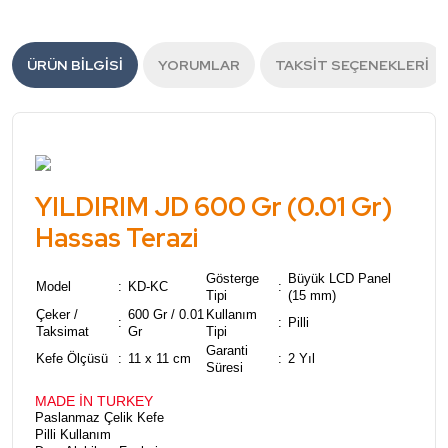
ÜRÜN BILGISI
YORUMLAR
TAKSIT SEÇENEKLERI
YILDIRIM JD 600 Gr (0.01 Gr)
Hassas Terazi
Gösterge
Büyük LCD Panel
Model
:
KD-KC
:
Tipi
(15 mm)
Çeker /
600 Gr / 0.01
Kullanım
:
:
Pilli
Taksimat
Gr
Tipi
Garanti
Kefe Ölçüsü
:
11 x 11 cm
:
2 Yıl
Süresi
MADE İN TURKEY
Paslanmaz Çelik Kefe
Pilli Kullanım