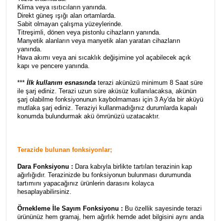
Klima veya ısıtıcıların yanında.
Direkt güneş ışığı alan ortamlarda.
Sabit olmayan çalışma yüzeylerinde.
Titreşimli, dönen veya pistonlu cihazların yanında.
Manyetik alanların veya manyetik alan yaratan cihazların
yanında.
Hava akımı veya ani sıcaklık değişimine yol açabilecek açık
kapı ve pencere yanında.
***
İlk kullanım esnasında
terazi akünüzü minimum 8 Saat süre
ile şarj ediniz. Terazi uzun süre aküsüz kullanılacaksa, akünün
şarj olabilme fonksiyonunun kaybolmaması için 3 Ay'da bir aküyü
mutlaka şarj ediniz. Teraziyi kullanmadığınız durumlarda kapalı
konumda bulundurmak akü ömrünüzü uzatacaktır.
Terazide bulunan fonksiyonlar;
Dara Fonksiyonu :
Dara kabıyla birlikte tartılan terazinin kap
ağırlığıdır. Terazinizde bu fonksiyonun bulunması durumunda
tartımını yapacağınız ürünlerin darasını kolayca
hesaplayabilirsiniz.
Örnekleme İle Sayım Fonksiyonu :
Bu özellik sayesinde terazi
ürününüz hem gramaj, hem ağırlık hemde adet bilgisini aynı anda