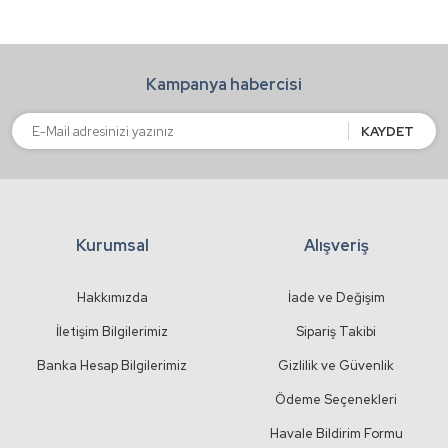
Ürün açıklamasında eksik bilgiler bulunuyor.
Ürün bilgilerinde hatalar bulunuyor.
Kampanya habercisi
Ürün fiyatı diğer sitelerden daha pahalı.
Bu ürüne benzer farklı alternatifler olmalı.
KAYDET
Kurumsal
Alışveriş
Gönder
Hakkımızda
İade ve Değişim
İletişim Bilgilerimiz
Sipariş Takibi
Banka Hesap Bilgilerimiz
Gizlilik ve Güvenlik
Ödeme Seçenekleri
Havale Bildirim Formu