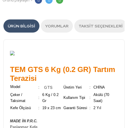
Ürünü paylaşın >
ÜRÜN BILGISI
YORUMLAR
TAKSIT SEÇENEKLERI
TEM GTS 6 Kg (0.2 GR) Tartım
Terazisi
Model
GTS
:
Üretim Yeri
:
CHİNA
Çeker /
6 Kg / 0.2
Akülü (70
:
Kullanım Tipi
:
Taksimat
Gr
Saat)
Kefe Ölçüsü
:
19 x 23 cm
Garanti Süresi
:
2 Yıl
MADE İN P.R.C.
Paslanmaz Kefe