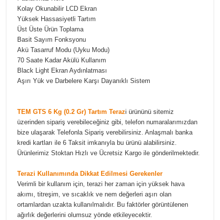
Kolay Okunabilir LCD Ekran
Yüksek Hassasiyetli Tartım
Üst Üste Ürün Toplama
Basit Sayım Fonksyonu
Akü Tasarruf Modu (Uyku Modu)
70 Saate Kadar Akülü Kullanım
Black Light Ekran Aydınlatması
Aşırı Yük ve Darbelere Karşı Dayanıklı Sistem
TEM GTS 6 Kg (0.2 Gr) Tartım Teraz
i ürününü sitemiz
üzerinden sipariş verebileceğiniz gibi, telefon numaralarımızdan
bize ulaşarak Telefonla Sipariş verebilirsiniz. Anlaşmalı banka
kredi kartları ile 6 Taksit imkanıyla bu ürünü alabilirsiniz.
Ürünlerimiz Stoktan Hızlı ve Ücretsiz Kargo ile gönderilmektedir.
Terazi Kullanımında Dikkat Edilmesi Gerekenler
Verimli bir kullanım için, terazi her zaman için yüksek hava
akımı, titreşim, ve sıcaklık ve nem değerleri aşırı olan
ortamlardan uzakta kullanılmalıdır. Bu faktörler görüntülenen
ağırlık değerlerini olumsuz yönde etkileyecektir.