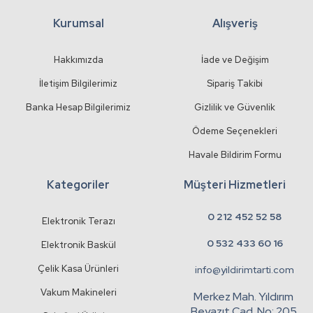
Kurumsal
Alışveriş
Gönder
Hakkımızda
İade ve Değişim
İletişim Bilgilerimiz
Sipariş Takibi
Banka Hesap Bilgilerimiz
Gizlilik ve Güvenlik
Ödeme Seçenekleri
Havale Bildirim Formu
Kategoriler
Müşteri Hizmetleri
0 212 452 52 58
Elektronik Terazı
0 532 433 60 16
Elektronik Baskül
Çelik Kasa Ürünleri
info@yildirimtarti.com
Vakum Makineleri
Merkez Mah. Yıldırım
Beyazıt Cad. No: 205