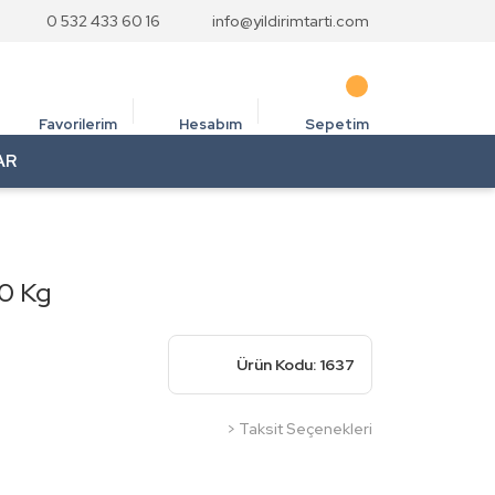
0 532 433 60 16
info@yildirimtarti.com
Favorilerim
Hesabım
Sepetim
AR
0 Kg
Ürün Kodu: 1637
> Taksit Seçenekleri