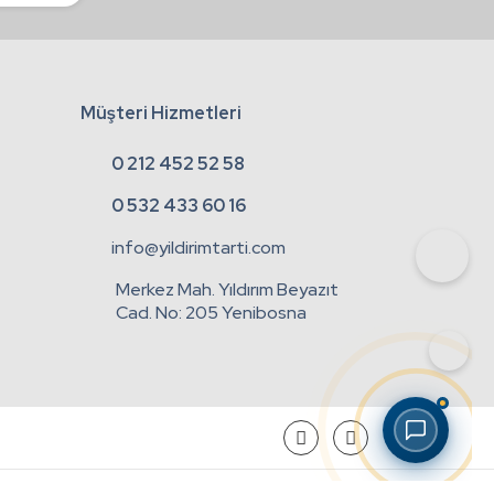
Müşteri Hizmetleri
0 212 452 52 58
0 532 433 60 16
info@yildirimtarti.com
Merkez Mah. Yıldırım Beyazıt
Cad. No: 205 Yenibosna