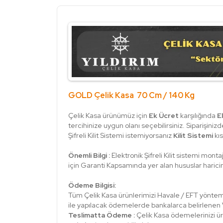
GOLD Çelik Kasa 70 Cm / 140 Kg
Çelik Kasa ürünümüz için
Ek Ücret
karşılığında
E
tercihinize uygun olanı seçebilirsiniz. Siparişini
Şifreli Kilit Sistemi istemiyorsanız
Kilit Sistemi
kı
Önemli Bilgi :
Elektronik Şifreli Kilit sistemi mont
için Garanti Kapsamında yer alan hususlar harici
Ödeme Bilgisi:
Tüm Çelik Kasa ürünlerimizi Havale / EFT yöntemiy
ile yapılacak ödemelerde bankalarca belirlenen Vad
Teslimatta Ödeme :
Çelik Kasa ödemelerinizi ür