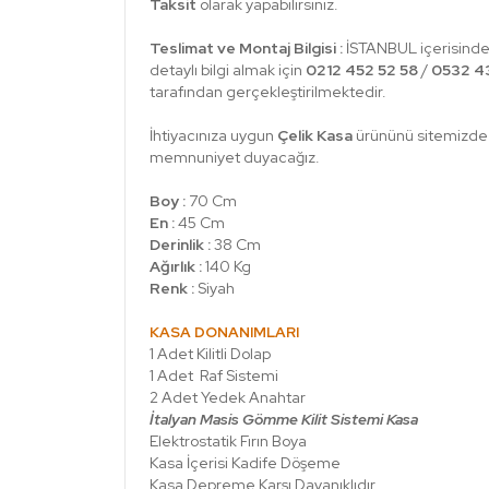
Taksit
olarak yapabilirsiniz.
Teslimat ve Montaj Bilgisi :
İSTANBUL içerisinde
detaylı bilgi almak için
0212 452 52 58
/
0532 43
tarafından gerçekleştirilmektedir.
İhtiyacınıza uygun
Çelik Kasa
ürününü sitemizde b
memnuniyet duyacağız.
Boy :
70 Cm
En :
45 Cm
Derinlik :
38
Cm
Ağırlık :
140 Kg
Renk :
Siyah
KASA DONANIMLARI
1 Adet Kilitli Dolap
1 Adet Raf Sistemi
2 Adet Yedek Anahtar
İtalyan Masis Gömme Kilit Sistemi Kasa
Elektrostatik Fırın Boya
Kasa İçerisi Kadife Döşeme
Kasa Depreme Karşı Dayanıklıdır.