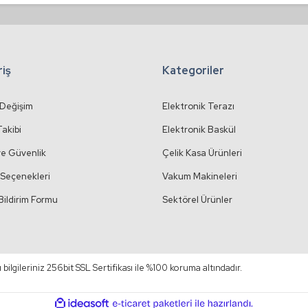
Gönder
riş
Kategoriler
 Değişim
Elektronik Terazı
Takibi
Elektronik Baskül
 ve Güvenlik
Çelik Kasa Ürünleri
Seçenekleri
Vakum Makineleri
Bildirim Formu
Sektörel Ürünler
ı bilgileriniz 256bit SSL Sertifikası ile %100 koruma altındadır.
ile
ideasoft
e-