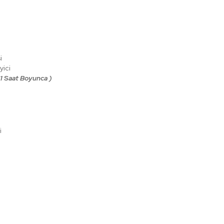
i
ici
 1 Saat Boyunca )
i