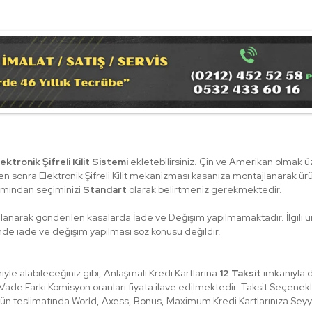
lektronik Şifreli Kilit Sistemi
ekletebilirsiniz. Çin ve Amerikan olmak üz
zden sonra Elektronik Şifreli Kilit mekanizması kasanıza montajlanarak ü
smından seçiminizi
Standart
olarak belirtmeniz gerekmektedir.
ajlanarak gönderilen kasalarda İade ve Değişim yapılmamaktadır. İlgili ürün
nde iade ve değişim yapılması söz konusu değildir.
le alabileceğiniz gibi, Anlaşmalı Kredi Kartlarına
12 Taksit
imkanıyla d
e Farkı Komisyon oranları fiyata ilave edilmektedir. Taksit Seçenekleri k
ün teslimatında World, Axess, Bonus, Maximum Kredi Kartlarınıza Seyy