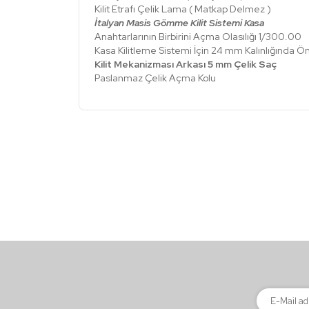
Kilit Etrafı Çelik Lama ( Matkap Delmez )
İtalyan Masis Gömme Kilit Sistemi Kasa
Anahtarlarının Birbirini Açma Olasılığı 1/300.00
Kasa Kilitleme Sistemi İçin 24 mm Kalınlığında Ö
Kilit Mekanizması Arkası 5 mm Çelik Saç
Paslanmaz Çelik Açma Kolu
Bu ürünün fiyat bilgisi, resim, ürün açıklamalarınd
Görüş ve önerileriniz için teşekkür ederiz.
Ürün resmi kalitesiz, bozuk veya görüntülenemiyor
Ürün açıklamasında eksik bilgiler bulunuyor.
Ürün bilgilerinde hatalar bulunuyor.
Ürün fiyatı diğer sitelerden daha pahalı.
Bu ürüne benzer farklı alternatifler olmalı.