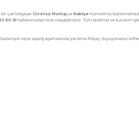
 bir çok bölgeye
Ücretsiz Montaj
ve
Nakliye
hizmetimiz bulunmaktadı
3 60 16
hatlarımızdan bize ulaşabilirsiniz. Tüm teslimat ve kurulum işl
ulamıyor veya sipariş aşamasında yardıma ihtiyaç duyuyorsanız lütfen 