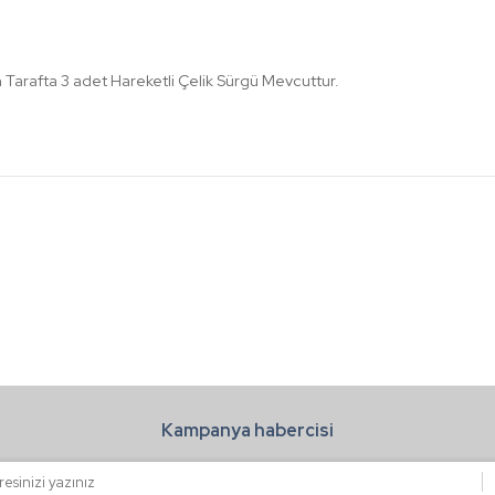
n Tarafta 3 adet Hareketli Çelik Sürgü Mevcuttur.
a ve diğer konularda yetersiz gördüğünüz noktaları öneri formunu kullanarak t
Bu ürüne ilk yorumu siz yapın!
.
Yorum Yaz
Kampanya habercisi