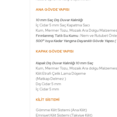
ANA GÖVDE YAPISI
10 mm Saç Dış Duvar Kalınlığı
İç Cidar 5 mm Saç Kapatma Sacı
Kum, Mermer Tozu, Mozaik Ara Dolgu Malzemes
Fırınlanmış Tatlı Su Kumu :
Nem ve Rutubet Önley
500º Isıya Kadar Yangına Dayanıklı Gövde Yapısı (
KAPAK GÖVDE YAPISI
Kapak Dış Duvar Kalınlığı 10 mm Saç
Kum, Mermer Tozu, Mozaik Ara dolgu Malzemes
Kilit Etrafı Çelik Lama Döşeme
(Matkap Delmez )
Dış Cidar 5 mm
İç Cidar 5 mm
KİLİT SİSTEMİ
Gömme Kilit Sistemi (Ana Kilit)
Emniyet Kilit Sistemi (Takviye Kilit)