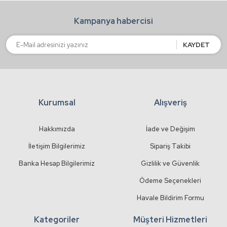
Ürün bilgilerinde hatalar bulunuyor.
Kampanya habercisi
Ürün fiyatı diğer sitelerden daha pahalı.
Bu ürüne benzer farklı alternatifler olmalı.
KAYDET
Kurumsal
Alışveriş
Gönder
Hakkımızda
İade ve Değişim
İletişim Bilgilerimiz
Sipariş Takibi
Banka Hesap Bilgilerimiz
Gizlilik ve Güvenlik
Ödeme Seçenekleri
Havale Bildirim Formu
Kategoriler
Müşteri Hizmetleri