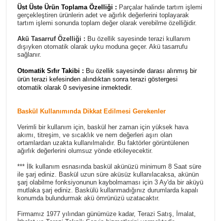
Üst Üste Ürün Toplama Özelliği :
Parçalar halinde tartım işlemi
gerçekleştiren ürünlerin adet ve ağırlık değerlerini toplayarak
tartım işlemi sonunda toplam değer olarak verebilme özelliğidir.
Akü Tasarruf Özelliği :
Bu özellik sayesinde terazi kullanım
dışıyken otomatik olarak uyku moduna geçer. Akü tasarrufu
sağlanır.
Otomatik Sıfır Takibi :
Bu özellik sayesinde darası alınmış bir
ürün terazi kefesinden alındıktan sonra terazi göstergesi
otomatik olarak 0 seviyesine inmektedir.
Baskül Kullanımında Dikkat Edilmesi Gerekenler
Verimli bir kullanım için, baskül her zaman için yüksek hava
akımı, titreşim, ve sıcaklık ve nem değerleri aşırı olan
ortamlardan uzakta kullanılmalıdır. Bu faktörler görüntülenen
ağırlık değerlerini olumsuz yönde etkileyecektir.
*** İlk kullanım esnasında baskül akünüzü minimum 8 Saat süre
ile şarj ediniz. Baskül uzun süre aküsüz kullanılacaksa, akünün
şarj olabilme fonksiyonunun kaybolmaması için 3 Ay'da bir aküyü
mutlaka şarj ediniz. Baskülü kullanmadığınız durumlarda kapalı
konumda bulundurmak akü ömrünüzü uzatacaktır.
Firmamız 1977 yılından günümüze kadar, Terazi Satış, İmalat,