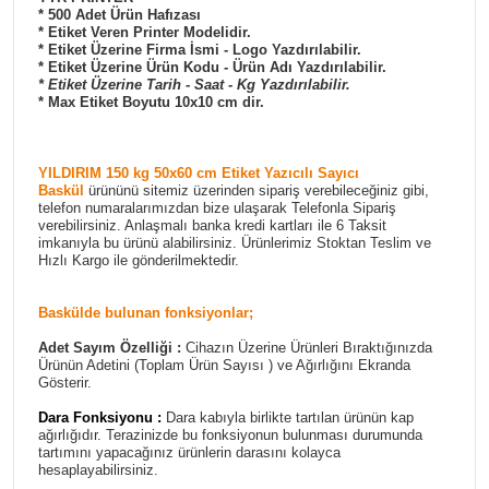
* 500 Adet Ürün Hafızası
* Etiket Veren Printer Modelidir.
* Etiket Üzerine Firma İsmi - Logo Yazdırılabilir.
* Etiket Üzerine Ürün Kodu - Ürün Adı Yazdırılabilir.
* Etiket Üzerine Tarih - Saat - Kg Yazdırılabilir.
* Max Etiket Boyutu 10x10 cm dir.
YILDIRIM 150 kg 50x60 cm Etiket Yazıcılı Sayıcı
Baskül
ürününü sitemiz üzerinden sipariş verebileceğiniz gibi,
telefon numaralarımızdan bize ulaşarak Telefonla Sipariş
verebilirsiniz. Anlaşmalı banka kredi kartları ile 6 Taksit
imkanıyla bu ürünü alabilirsiniz. Ürünlerimiz Stoktan Teslim ve
Hızlı Kargo ile gönderilmektedir.
Baskülde bulunan fonksiyonlar;
Adet Sayım Özelliği :
Cihazın Üzerine Ürünleri Bıraktığınızda
Ürünün Adetini (Toplam Ürün Sayısı ) ve Ağırlığını Ekranda
Gösterir.
Dara Fonksiyonu :
Dara kabıyla birlikte tartılan ürünün kap
ağırlığıdır. Terazinizde bu fonksiyonun bulunması durumunda
tartımını yapacağınız ürünlerin darasını kolayca
hesaplayabilirsiniz.