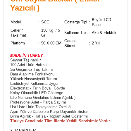
Yazıcılı )
Büyük LCD
Model
:
SCC
Gösterge Tipi
:
Panel
Çeker /
150 Kg / 5
:
Kullanım Tipi
:
Akü & Elektrik
Taksimat
Gr
Garanti
Platform
:
50 X 60 CM
:
2 Yıl
Süresi
MADE İN TURKEY
Seyyar Taşınabilir
100 Adet Ürün Hafızası
Su Geçirmez Tuş Takımı
Dara Alabilme Fonksiyonu
Yüksek Hassasiyetli Tartım
Endüstriyel Kullanıma Uygun
Elektrostatik Fırın Boyalı Gövde
Kolay Okunabilir LED Gösterge
Elle Numune Girebilme 8Birim Ağırlık )
Profesyonel Adet - Parça Sayımı
Üst Üste Ürün Toplayabilme Özelliği
Aşırı Yük ve Darbelere Karşı Dayanıklı Sistem
Birim Ağırlık - Hafıza - Toplam Adet Gösterimi
Türkiye Genelinde Tüm İllerde Yetkili Servisimiz Vardır.
YTR PRİNTER