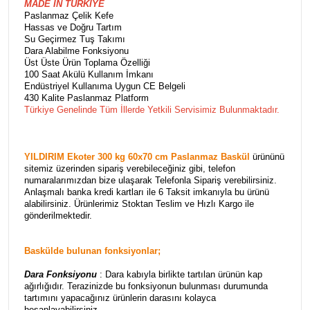
MADE İN TÜRKİYE
Paslanmaz Çelik Kefe
Hassas ve Doğru Tartım
Su Geçirmez Tuş Takımı
Dara Alabilme Fonksiyonu
Üst Üste Ürün Toplama Özelliği
100 Saat Akülü Kullanım İmkanı
Endüstriyel Kullanıma Uygun CE Belgeli
430 Kalite Paslanmaz Platform
Türkiye Genelinde Tüm İllerde Yetkili Servisimiz Bulunmaktadır.
YILDIRIM Ekoter 300 kg 60x70 cm Paslanmaz Baskül
ürününü
sitemiz üzerinden sipariş verebileceğiniz gibi, telefon
numaralarımızdan bize ulaşarak Telefonla Sipariş verebilirsiniz.
Anlaşmalı banka kredi kartları ile 6 Taksit imkanıyla bu ürünü
alabilirsiniz. Ürünlerimiz Stoktan Teslim ve Hızlı Kargo ile
gönderilmektedir.
Baskülde bulunan fonksiyonlar;
Dara Fonksiyonu
: Dara kabıyla birlikte tartılan ürünün kap
ağırlığıdır. Terazinizde bu fonksiyonun bulunması durumunda
tartımını yapacağınız ürünlerin darasını kolayca
hesaplayabilirsiniz.