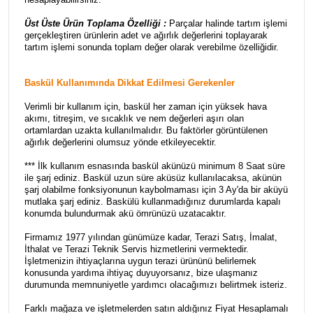
Üst Üste Ürün Toplama Özelliği :
Parçalar halinde tartım işlemi
gerçekleştiren ürünlerin adet ve ağırlık değerlerini toplayarak
tartım işlemi sonunda toplam değer olarak verebilme özelliğidir.
Baskül Kullanımında Dikkat Edilmesi Gerekenler
Verimli bir kullanım için, baskül her zaman için yüksek hava
akımı, titreşim, ve sıcaklık ve nem değerleri aşırı olan
ortamlardan uzakta kullanılmalıdır. Bu faktörler görüntülenen
ağırlık değerlerini olumsuz yönde etkileyecektir.
*** İlk kullanım esnasında baskül akünüzü minimum 8 Saat süre
ile şarj ediniz. Baskül uzun süre aküsüz kullanılacaksa, akünün
şarj olabilme fonksiyonunun kaybolmaması için 3 Ay'da bir aküyü
mutlaka şarj ediniz. Baskülü kullanmadığınız durumlarda kapalı
konumda bulundurmak akü ömrünüzü uzatacaktır.
Firmamız 1977 yılından günümüze kadar, Terazi Satış, İmalat,
İthalat ve Terazi Teknik Servis hizmetlerini vermektedir.
İşletmenizin ihtiyaçlarına uygun terazi ürününü belirlemek
konusunda yardıma ihtiyaç duyuyorsanız, bize ulaşmanız
durumunda memnuniyetle yardımcı olacağımızı belirtmek isteriz.
Farklı mağaza ve işletmelerden satın aldığınız Fiyat Hesaplamalı