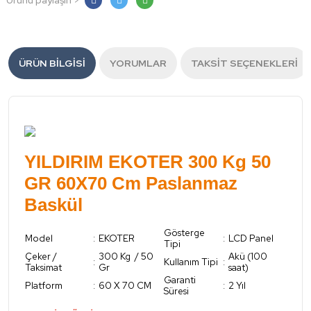
Ürünü paylaşın >
ÜRÜN BILGISI
YORUMLAR
TAKSIT SEÇENEKLERI
YILDIRIM EKOTER 300 Kg 50
GR 60X70 Cm Paslanmaz
Baskül
Gösterge
Model
:
EKOTER
:
LCD Panel
Tipi
Çeker /
300 Kg / 50
Akü (100
:
Kullanım Tipi
:
Taksimat
Gr
saat)
Garanti
Platform
:
60 X 70 CM
:
2 Yıl
Süresi