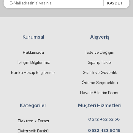
Bu ürüne benzer farklı alternatifler olmalı.
KAYDET
Kurumsal
Alışveriş
Gönder
Hakkımızda
İade ve Değişim
İletişim Bilgilerimiz
Sipariş Takibi
Banka Hesap Bilgilerimiz
Gizlilik ve Güvenlik
Ödeme Seçenekleri
Havale Bildirim Formu
Kategoriler
Müşteri Hizmetleri
0 212 452 52 58
Elektronik Terazı
0 532 433 60 16
Elektronik Baskül