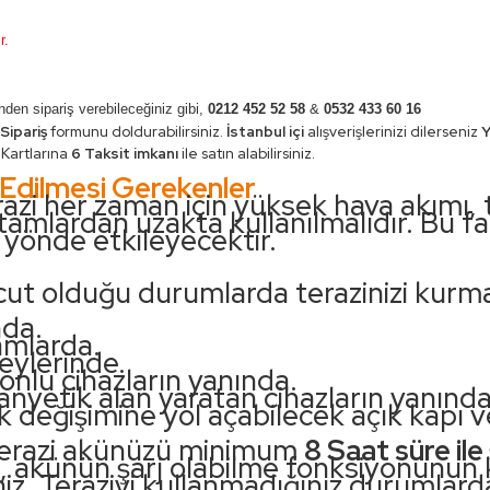
r.
nden sipariş verebileceğiniz gibi,
0212 452 52 58
&
0532 433 60 16
Sipariş
formunu doldurabilirsiniz.
İstanbul içi
alışverişlerinizi dilerseniz
Y
 Kartlarına
6 Taksit imkanı
ile satın alabilirsiniz.
 Edilmesi Gerekenler
erazi her zaman için yüksek hava akımı, 
rtamlardan uzakta kullanılmalıdır. Bu 
 yönde etkileyecektir.
cut olduğu durumlarda terazinizi kurma
nda.
amlarda.
eylerinde.
onlu cihazların yanında.
nyetik alan yaratan cihazların yanında
ık değişimine yol açabilecek açık kapı 
erazi akünüzü minimum
8 Saat süre ile
a, akünün şarj olabilme fonksiyonunun
niz. Teraziyi kullanmadığınız durumla