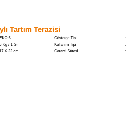
ı Tartım Terazisi
EKO-6
Gösterge Tipi
:
6 Kg / 1 Gr
Kullanım Tipi
:
17 X 22 cm
Garanti Süresi
: