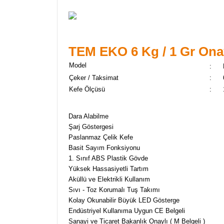
TEM EKO 6 Kg / 1 Gr Onayl
Model
:
Çeker / Taksimat
:
Kefe Ölçüsü
:
Dara Alabilme
Şarj Göstergesi
Paslanmaz Çelik Kefe
Basit Sayım Fonksiyonu
1. Sınıf ABS Plastik Gövde
Yüksek Hassasiyetli Tartım
Aküllü ve Elektrikli Kullanım
Sıvı - Toz Korumalı Tuş Takımı
Kolay Okunabilir Büyük LED Gösterge
Endüstriyel Kullanıma Uygun CE Belgeli
Sanayi ve Ticaret Bakanlık Onaylı ( M Belgeli )