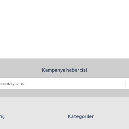
Bu ürüne ilk yorumu siz yapın!
Yorum Yaz
ında ve d
Bu ürüne ilk yorumu siz yapın!
Kampanya habercisi
Yorum Yaz
larında ve diğer konularda yetersiz gördüğünüz noktaları öneri formunu kullan
klamalarında ve diğer konularda yetersiz gördüğünüz noktaları ön
Bu ürüne ilk yorumu siz yapın!
riş
Kategoriler
nemiyor.
Yorum Yaz