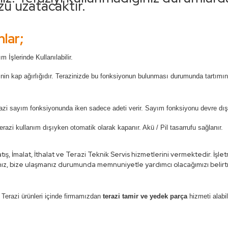
 uzatacaktır.
lar;
 İşlerinde Kullanılabilir.
azinin kap ağırlığıdır. Terazinizde bu fonksiyonun bulunması durumunda tartımı
azi sayım fonksiyonunda iken sadece adeti verir. Sayım fonksiyonu devre dışı 
erazi kullanım dışıyken otomatik olarak kapanır. Akü / Pil tasarrufu sağlanır.
ş, İmalat, İthalat ve Terazi Teknik Servis hizmetlerini vermektedir. İşle
z, bize ulaşmanız durumunda memnuniyetle yardımcı olacağımızı belirtm
 Terazi ürünleri içinde firmamızdan
terazi tamir ve yedek parça
hizmeti alabil