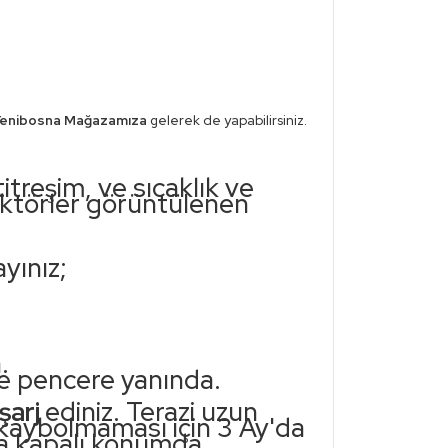
enibosna
Mağazamıza
gelerek de yapabilirsiniz.
titreşim, ve sıcaklık ve
faktörler görüntülenen
yınız;
.
ve pencere yanında.
 şarj
ediniz. Terazi uzun
 kaybolmaması için 3 Ay'da
rda kapalı konumda