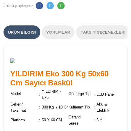
Ürünü paylaşın >
ÜRÜN BILGISI
YORUMLAR
TAKSIT SEÇENEKLERI
YILDIRIM Eko 300 Kg 50x60
Cm Sayıcı Baskül
YILDIRIM -
Model
Gösterge Tipi
:
:
LCD Panel
Eko
Çeker /
Akü &
:
300 Kg / 10 Gr
Kullanım Tipi
:
Taksimat
Elektrik
Garanti
Platform
:
50 X 60 CM
:
3 Yıl
Süresi