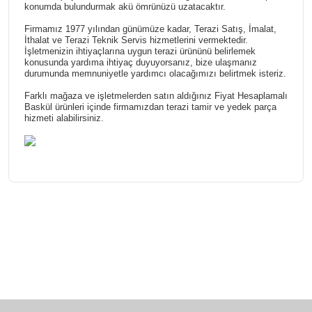
konumda bulundurmak akü ömrünüzü uzatacaktır.
Firmamız 1977 yılından günümüze kadar, Terazi Satış, İmalat,
İthalat ve Terazi Teknik Servis hizmetlerini vermektedir.
İşletmenizin ihtiyaçlarına uygun terazi ürününü belirlemek
konusunda yardıma ihtiyaç duyuyorsanız, bize ulaşmanız
durumunda memnuniyetle yardımcı olacağımızı belirtmek isteriz.
Farklı mağaza ve işletmelerden satın aldığınız Fiyat Hesaplamalı
Baskül ürünleri içinde firmamızdan terazi tamir ve yedek parça
hizmeti alabilirsiniz.
Bu ürünün fiyat bilgisi, resim, ürün açıklamalarında ve diğer
konularda yetersiz gördüğünüz noktaları öneri formunu
Bu ürüne ilk yorumu siz yapın!
kullanarak tarafımıza iletebilirsiniz.
Görüş ve önerileriniz için teşekkür ederiz.
Yorum Yaz
Ürün resmi kalitesiz, bozuk veya görüntülenemiyor.
Ürün açıklamasında eksik bilgiler bulunuyor.
Ürün bilgilerinde hatalar bulunuyor.