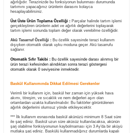
ağırlığıdır. Terazinizde bu fonksiyonun bulunması durumunda
tartımını yapacağınız ürünlerin darasını kolayca
hesaplayabilirsiniz.
Üst Üste Ürün Toplama Özelliği :
Parçalar halinde tartım işlemi
gerçekleştiren ürünlerin adet ve ağırlık değerlerini toplayarak
tartım işlemi sonunda toplam değer olarak verebilme özelliğidir.
Akü Tasarruf Özelliği :
Bu özellik sayesinde terazi kullanım
dışıyken otomatik olarak uyku moduna geçer. Akü tasarrufu
sağlanır.
Otomatik Sıfır Takibi :
Bu özellik sayesinde darası alınmış bir
ürün terazi kefesinden alındıktan sonra terazi göstergesi
otomatik olarak 0 seviyesine inmektedir.
Baskül Kullanımında Dikkat Edilmesi Gerekenler
Verimli bir kullanım için, baskül her zaman için yüksek hava
akımı, titreşim, ve sıcaklık ve nem değerleri aşırı olan
ortamlardan uzakta kullanılmalıdır. Bu faktörler görüntülenen
ağırlık değerlerini olumsuz yönde etkileyecektir.
*** İlk kullanım esnasında baskül akünüzü minimum 8 Saat süre
ile şarj ediniz. Baskül uzun süre aküsüz kullanılacaksa, akünün
şarj olabilme fonksiyonunun kaybolmaması için 3 Ay'da bir aküyü
mutlaka şarj ediniz. Baskülü kullanmadığınız durumlarda kapalı