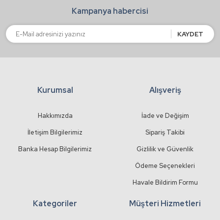
Kampanya habercisi
Ürün fiyatı diğer sitelerden daha pahalı.
Bu ürüne benzer farklı alternatifler olmalı.
KAYDET
Kurumsal
Alışveriş
Gönder
Hakkımızda
İade ve Değişim
İletişim Bilgilerimiz
Sipariş Takibi
Banka Hesap Bilgilerimiz
Gizlilik ve Güvenlik
Ödeme Seçenekleri
Havale Bildirim Formu
Kategoriler
Müşteri Hizmetleri