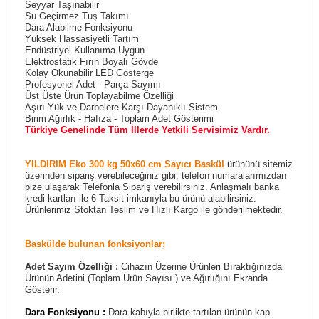
Seyyar Taşınabilir
Su Geçirmez Tuş Takımı
Dara Alabilme Fonksiyonu
Yüksek Hassasiyetli Tartım
Endüstriyel Kullanıma Uygun
Elektrostatik Fırın Boyalı Gövde
Kolay Okunabilir LED Gösterge
Profesyonel Adet - Parça Sayımı
Üst Üste Ürün Toplayabilme Özelliği
Aşırı Yük ve Darbelere Karşı Dayanıklı Sistem
Birim Ağırlık - Hafıza - Toplam Adet Gösterimi
Türkiye Genelinde Tüm İllerde Yetkili Servisimiz Vardır.
YILDIRIM Eko 300 kg 50x60 cm Sayıcı Baskül
ürününü sitemiz
üzerinden sipariş verebileceğiniz gibi, telefon numaralarımızdan
bize ulaşarak Telefonla Sipariş verebilirsiniz. Anlaşmalı banka
kredi kartları ile 6 Taksit imkanıyla bu ürünü alabilirsiniz.
Ürünlerimiz Stoktan Teslim ve Hızlı Kargo ile gönderilmektedir.
Baskülde bulunan fonksiyonlar;
Adet Sayım Özelliği :
Cihazın Üzerine Ürünleri Bıraktığınızda
Ürünün Adetini (Toplam Ürün Sayısı ) ve Ağırlığını Ekranda
Gösterir.
Dara Fonksiyonu :
Dara kabıyla birlikte tartılan ürünün kap