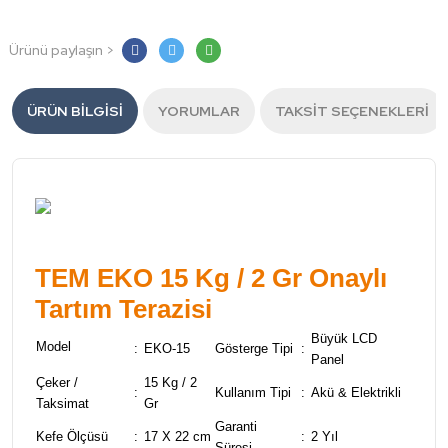
Ürünü paylaşın >
ÜRÜN BILGISI
YORUMLAR
TAKSIT SEÇENEKLERI
TEM EKO 15 Kg / 2 Gr Onaylı
Tartım Terazisi
Büyük LCD
Model
:
EKO-15
Gösterge Tipi
:
Panel
Çeker /
15 Kg / 2
:
Kullanım Tipi
:
Akü & Elektrikli
Taksimat
Gr
Garanti
Kefe Ölçüsü
:
17 X 22 cm
:
2 Yıl
Süresi