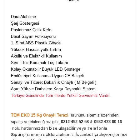
Dara Alabilme
Şarj Göstergesi
Paslanmaz Çelik Kefe
Basit Sayım Fonksiyonu
1. Sınıf ABS Plastik Gövde
Yüksek Hassasiyetli Tartım
Aküllü ve Elektrikli Kullanım
Sıvı - Toz Korumalı Tuş Takımı
Kolay Okunabilir Büyük LED Gösterge
Endüstriyel Kullanıma Uygun CE Belgeli
Sanayi ve Ticaret Bakanlık Onaylı ( M Belgeli )
Aşırı Yük ve Darbelere Karşı Dayanıklı Sistem
Türkiye Genelinde Tüm İllerde Yetkili Servisimiz Vardır.
TEM EKO 15 Kg Onaylı Terazi
ürününü sitemiz üzerinden
sipariş verebileceğiniz gibi,
0212 452 52 58
&
0532 433 60 16
nolu hatlarımızdan bize ulaşabilir veya
Telefonla
Sipariş
formunu doldurabilirsiniz.
İstanbul içi
alışverişlerinizi