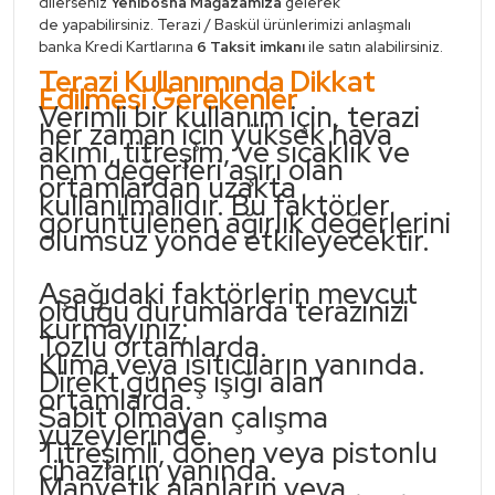
dilerseniz
Yenibosna
Mağazamıza
gelerek
de yapabilirsiniz. Terazi / Baskül ürünlerimizi anlaşmalı
banka Kredi Kartlarına
6 Taksit imkanı
ile satın alabilirsiniz.
Terazi Kullanımında Dikkat
Edilmesi Gerekenler
Verimli bir kullanım için, terazi
her zaman için yüksek hava
akımı, titreşim, ve sıcaklık ve
nem değerleri aşırı olan
ortamlardan uzakta
kullanılmalıdır. Bu faktörler
görüntülenen ağırlık değerlerini
olumsuz yönde etkileyecektir.
Aşağıdaki faktörlerin mevcut
olduğu durumlarda terazinizi
kurmayınız;
Tozlu ortamlarda.
Klima veya ısıtıcıların yanında.
Direkt güneş ışığı alan
ortamlarda.
Sabit olmayan çalışma
yüzeylerinde.
Titreşimli, dönen veya pistonlu
cihazların yanında.
Manyetik alanların veya