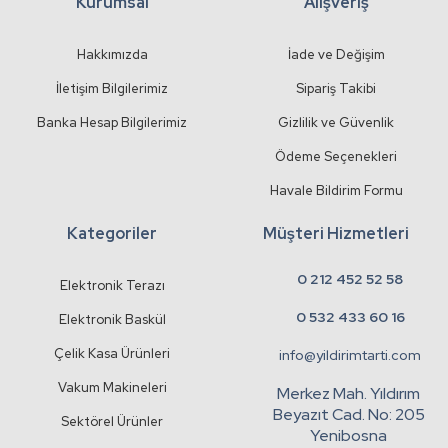
Kurumsal
Alışveriş
Bu ürüne benzer farklı alternatifler olmalı.
Hakkımızda
İade ve Değişim
İletişim Bilgilerimiz
Sipariş Takibi
Banka Hesap Bilgilerimiz
Gizlilik ve Güvenlik
Gönder
Ödeme Seçenekleri
Havale Bildirim Formu
Kategoriler
Müşteri Hizmetleri
0 212 452 52 58
Elektronik Terazı
0 532 433 60 16
Elektronik Baskül
Çelik Kasa Ürünleri
info@yildirimtarti.com
Vakum Makineleri
Merkez Mah. Yıldırım
Beyazıt Cad. No: 205
Sektörel Ürünler
Yenibosna