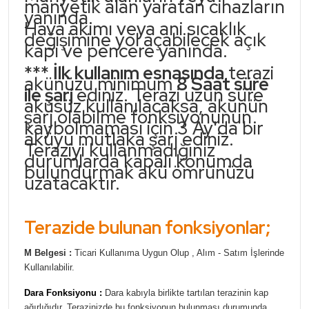
manyetik alan yaratan cihazların
yanında.
Hava akımı veya ani sıcaklık
değişimine yol açabilecek açık
kapı ve pencere yanında.
***
İlk kullanım esnasında
terazi
akünüzü minimum
8 Saat süre
ile şarj
ediniz. Terazi uzun süre
aküsüz kullanılacaksa, akünün
şarj olabilme fonksiyonunun
kaybolmaması için 3 Ay'da bir
aküyü mutlaka şarj ediniz.
Teraziyi kullanmadığınız
durumlarda kapalı konumda
bulundurmak akü ömrünüzü
uzatacaktır.
Terazide bulunan fonksiyonlar;
M Belgesi :
Ticari Kullanıma Uygun Olup , Alım - Satım İşlerinde
Kullanılabilir.
Dara Fonksiyonu :
Dara kabıyla birlikte tartılan terazinin kap
ağırlığıdır. Terazinizde bu fonksiyonun bulunması durumunda