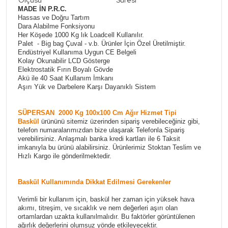
Ölçüsü
Süresi
MADE İN P.R.C.
Hassas ve Doğru Tartım
Dara Alabilme Fonksiyonu
Her Köşede 1000 Kg lık Loadcell Kullanılır.
Palet - Big bag Çuval - v.b. Ürünler İçin Özel Üretilmiştir.
Endüstriyel Kullanıma Uygun CE Belgeli
Kolay Okunabilir LCD Gösterge
Elektrostatik Fırın Boyalı Gövde
Akü ile 40 Saat Kullanım İmkanı
Aşırı Yük ve Darbelere Karşı Dayanıklı Sistem
SÜPERSAN 2000 Kg 100x100 Cm Ağır Hizmet Tipi
Baskül
ürününü sitemiz üzerinden sipariş verebileceğiniz gibi,
telefon numaralarımızdan bize ulaşarak Telefonla Sipariş
verebilirsiniz. Anlaşmalı banka kredi kartları ile 6 Taksit
imkanıyla bu ürünü alabilirsiniz. Ürünlerimiz Stoktan Teslim ve
Hızlı Kargo ile gönderilmektedir.
Baskül Kullanımında Dikkat Edilmesi Gerekenler
Verimli bir kullanım için, baskül her zaman için yüksek hava
akımı, titreşim, ve sıcaklık ve nem değerleri aşırı olan
ortamlardan uzakta kullanılmalıdır. Bu faktörler görüntülenen
ağırlık değerlerini olumsuz yönde etkileyecektir.