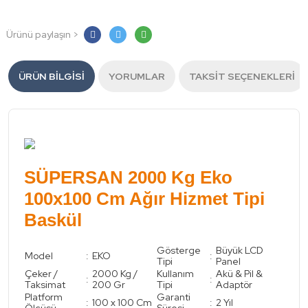
Ürünü paylaşın >
ÜRÜN BILGISI
YORUMLAR
TAKSIT SEÇENEKLERI
SÜPERSAN 2000 Kg Eko
100x100 Cm Ağır Hizmet Tipi
Baskül
Gösterge
Büyük LCD
Model
:
EKO
:
Tipi
Panel
Çeker /
2000 Kg /
Kullanım
Akü & Pil &
:
:
Taksimat
200 Gr
Tipi
Adaptör
Platform
Garanti
:
100 x 100 Cm
:
2 Yıl