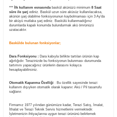
***
İlk kullanım esnasında
baskül akünüzü minimum
8 Saat
süre ile şarj
ediniz. Baskül uzun süre aküsüz kullanılacaksa,
akünün şarj olabilme fonksiyonunun kaybolmaması için 3 Ay'da
bir aküyü mutlaka şarj ediniz. Baskülü kullanmadığınız
durumlarda kapalı konumda bulundurmak akü ömrünüzü
uzatacaktır.
Baskülde bulunan fonksiyonlar;
Dara Fonksiyonu :
Dara kabıyla birlikte tartılan ürünün kap
ağırlığıdır. Terazinizde bu fonksiyonun bulunması durumunda
tartımını yapacağınız ürünlerin darasını kolayca
hesaplayabilirsiniz.
Otomatik Kapanma Özelliği
: Bu özellik sayesinde terazi
kullanım dışıyken otomatik olarak kapanır. Akü / Pil tasarrufu
sağlanır.
Firmamız 1977 yılından günümüze kadar, Terazi Satış, İmalat,
İthalat ve Terazi Teknik Servis hizmetlerini vermektedir.
İşletmenizin ihtiyaçlarına uygun terazi ürününü belirlemek