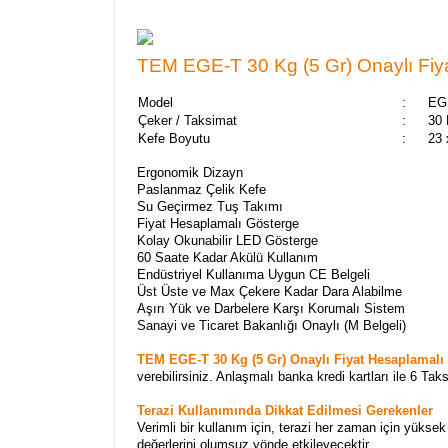
TEM EGE-T 30 Kg (5 Gr) Onaylı Fiya
Model
:
EG
Çeker / Taksimat
:
30 
Kefe Boyutu
:
23
Ergonomik Dizayn
Paslanmaz Çelik Kefe
Su Geçirmez Tuş Takımı
Fiyat Hesaplamalı Gösterge
Kolay Okunabilir LED Gösterge
60 Saate Kadar Akülü Kullanım
Endüstriyel Kullanıma Uygun CE Belgeli
Üst Üste ve Max Çekere Kadar Dara Alabilme
Aşırı Yük ve Darbelere Karşı Korumalı Sistem
Sanayi ve Ticaret Bakanlığı Onaylı (M Belgeli)
TEM EGE-T 30 Kg (5 Gr) Onaylı Fiyat Hesaplamalı
verebilirsiniz. Anlaşmalı banka kredi kartları ile 6 Tak
Terazi Kullanımında Dikkat Edilmesi Gerekenler
Verimli bir kullanım için, terazi her zaman için yüksek
değerlerini olumsuz yönde etkileyecektir.