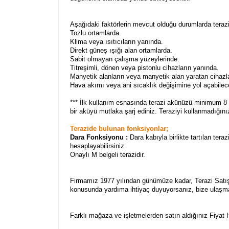
Aşağıdaki faktörlerin mevcut olduğu durumlarda teraz
Tozlu ortamlarda.
Klima veya ısıtıcıların yanında.
Direkt güneş ışığı alan ortamlarda.
Sabit olmayan çalışma yüzeylerinde.
Titreşimli, dönen veya pistonlu cihazların yanında.
Manyetik alanların veya manyetik alan yaratan cihazl
Hava akımı veya ani sıcaklık değişimine yol açabile
*** İlk kullanım esnasında terazi akünüzü minimum 8 
bir aküyü mutlaka şarj ediniz. Teraziyi kullanmadığ
Terazide bulunan fonksiyonlar;
Dara Fonksiyonu :
Dara kabıyla birlikte tartılan ter
hesaplayabilirsiniz.
Onaylı M belgeli terazidir.
Firmamız 1977 yılından günümüze kadar, Terazi Satış, 
konusunda yardıma ihtiyaç duyuyorsanız, bize ulaşm
Farklı mağaza ve işletmelerden satın aldığınız Fiyat H