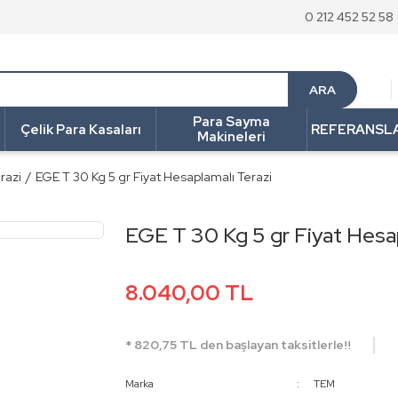
0 212 452 52 58
ARA
Para Sayma
Çelik Para Kasaları
REFERANSL
Makineleri
razi
EGE T 30 Kg 5 gr Fiyat Hesaplamalı Terazi
EGE T 30 Kg 5 gr Fiyat Hesap
8.040,00 TL
* 820,75 TL den başlayan taksitlerle!!
Marka
TEM