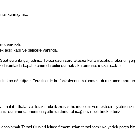
inizi kurmayınız;
arın yanında.
cek açık kapı ve pencere yanında.
Saat süre ile şarj ediniz. Terazi uzun süre aküsüz kullanılacaksa, akünün şa
ınız durumlarda kapalı konumda bulundurmak akü ömrünüzü uzatacaktır.
azinin kap ağırlığıdır. Terazinizde bu fonksiyonun bulunması durumunda tartımı
İmalat, İthalat ve Terazi Teknik Servis hizmetlerini vermektedir. İşletmenizin
anız durumunda memnuniyetle yardımcı olacağımızı belirtmek isteriz.
esaplamalı Terazi ürünleri içinde firmamızdan terazi tamir ve yedek parça hizm