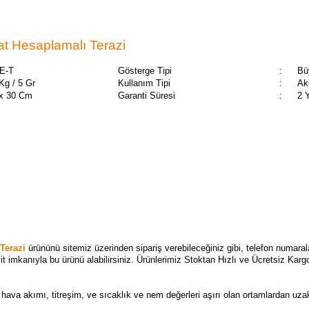
t Hesaplamalı Terazi
E-T
Gösterge Tipi
:
Bü
Kg / 5 Gr
Kullanım Tipi
:
Ak
 x 30 Cm
Garanti Süresi
:
2 
 Terazi
ürününü sitemiz üzerinden sipariş verebileceğiniz gibi, telefon numara
sit imkanıyla bu ürünü alabilirsiniz. Ürünlerimiz Stoktan Hızlı ve Ücretsiz Karg
 hava akımı, titreşim, ve sıcaklık ve nem değerleri aşırı olan ortamlardan uzakt