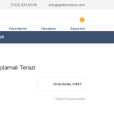
0 532 433 60 16
info@yildirimtarti.com
Favorilerim
Hesabım
Sepetim
AR
lamalı Terazi
Ürün Kodu: 0457
> Taksit Seçenekleri