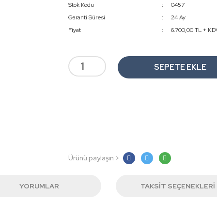
Stok Kodu
0457
Garanti Süresi
24 Ay
Fiyat
6.700,00 TL + KD
SEPETE EKLE
Ürünü paylaşın >
YORUMLAR
TAKSIT SEÇENEKLERI