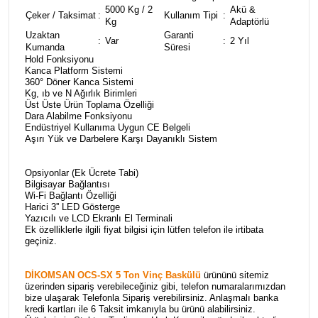
5000 Kg / 2
Akü &
Çeker / Taksimat
:
Kullanım Tipi
:
Kg
Adaptörlü
Uzaktan
Garanti
:
Var
:
2 Yıl
Kumanda
Süresi
Hold Fonksiyonu
Kanca Platform Sistemi
360° Döner Kanca Sistemi
Kg, ıb ve N Ağırlık Birimleri
Üst Üste Ürün Toplama Özelliği
Dara Alabilme Fonksiyonu
Endüstriyel Kullanıma Uygun CE Belgeli
Aşırı Yük ve Darbelere Karşı Dayanıklı Sistem
Opsiyonlar (Ek Ücrete Tabi)
Bilgisayar Bağlantısı
Wi-Fi Bağlantı Özelliği
Harici 3'' LED Gösterge
Yazıcılı ve LCD Ekranlı El Terminali
Ek özelliklerle ilgili fiyat bilgisi için lütfen telefon ile irtibata
geçiniz.
DİKOMSAN OCS-SX 5 Ton Vinç Baskülü
ürününü sitemiz
üzerinden sipariş verebileceğiniz gibi, telefon numaralarımızdan
bize ulaşarak Telefonla Sipariş verebilirsiniz. Anlaşmalı banka
kredi kartları ile 6 Taksit imkanıyla bu ürünü alabilirsiniz.