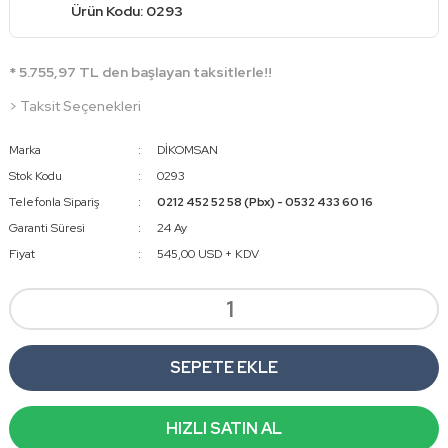
Ürün Kodu: 0293
* 5.755,97 TL den başlayan taksitlerle!!
> Taksit Seçenekleri
Marka
DİKOMSAN
Stok Kodu
0293
Telefonla Sipariş
0212 452 52 58 (Pbx) - 0532 433 60 16
Garanti Süresi
24 Ay
Fiyat
545,00 USD + KDV
SEPETE EKLE
HIZLI SATIN AL