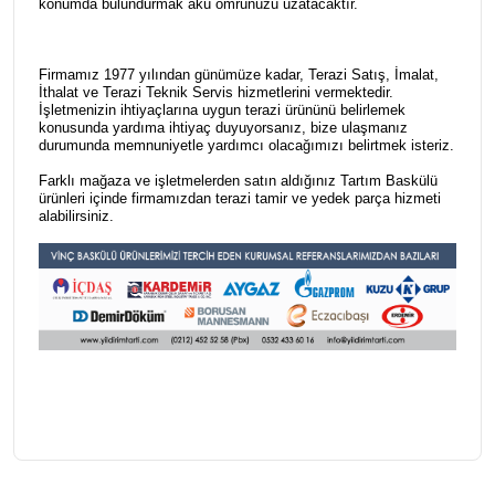
konumda bulundurmak akü ömrünüzü uzatacaktır.
Firmamız 1977 yılından günümüze kadar, Terazi Satış, İmalat,
İthalat ve Terazi Teknik Servis hizmetlerini vermektedir.
İşletmenizin ihtiyaçlarına uygun terazi ürününü belirlemek
konusunda yardıma ihtiyaç duyuyorsanız, bize ulaşmanız
durumunda memnuniyetle yardımcı olacağımızı belirtmek isteriz.
Farklı mağaza ve işletmelerden satın aldığınız Tartım Baskülü
ürünleri içinde firmamızdan terazi tamir ve yedek parça hizmeti
alabilirsiniz.
Bu ürünün fiyat bilgisi, resim, ürün açıklamalarında ve diğer
konularda yetersiz gördüğünüz noktaları öneri formunu
Bu ürüne ilk yorumu siz yapın!
kullanarak tarafımıza iletebilirsiniz.