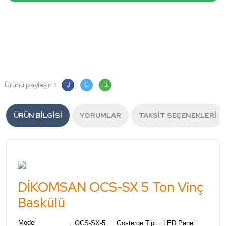
Ürünü paylaşın >
ÜRÜN BILGISI
YORUMLAR
TAKSIT SEÇENEKLERI
DİKOMSAN OCS-SX 5 Ton Vinç
Baskülü
Model
:
OCS-SX-5
Gösterge Tipi
:
LED Panel