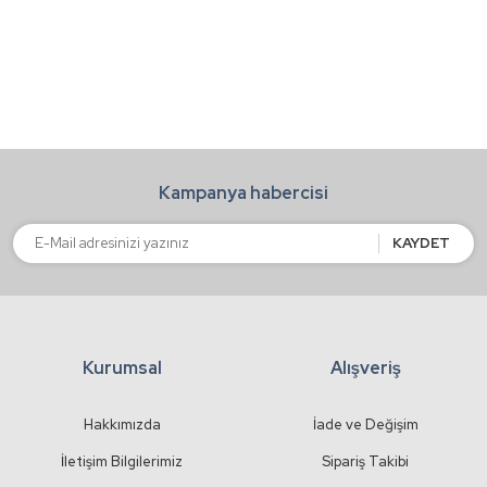
Görüş ve önerileriniz için teşekkür ederiz.
Yorum Yaz
Ürün resmi kalitesiz, bozuk veya görüntülenemiyor.
Ürün açıklamasında eksik bilgiler bulunuyor.
Ürün bilgilerinde hatalar bulunuyor.
Kampanya habercisi
Ürün fiyatı diğer sitelerden daha pahalı.
Bu ürüne benzer farklı alternatifler olmalı.
KAYDET
Kurumsal
Alışveriş
Gönder
Hakkımızda
İade ve Değişim
İletişim Bilgilerimiz
Sipariş Takibi