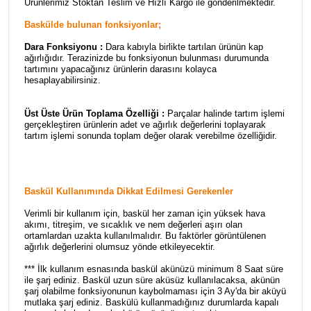
Ürünlerimiz Stoktan Teslim ve Hızlı Kargo ile gönderilmektedir.
Baskülde bulunan fonksiyonlar;
Dara Fonksiyonu :
Dara kabıyla birlikte tartılan ürünün kap
ağırlığıdır. Terazinizde bu fonksiyonun bulunması durumunda
tartımını yapacağınız ürünlerin darasını kolayca
hesaplayabilirsiniz.
Üst Üste Ürün Toplama Özelliği :
Parçalar halinde tartım işlemi
gerçekleştiren ürünlerin adet ve ağırlık değerlerini toplayarak
tartım işlemi sonunda toplam değer olarak verebilme özelliğidir.
Baskül Kullanımında Dikkat Edilmesi Gerekenler
Verimli bir kullanım için, baskül her zaman için yüksek hava
akımı, titreşim, ve sıcaklık ve nem değerleri aşırı olan
ortamlardan uzakta kullanılmalıdır. Bu faktörler görüntülenen
ağırlık değerlerini olumsuz yönde etkileyecektir.
*** İlk kullanım esnasında baskül akünüzü minimum 8 Saat süre
ile şarj ediniz. Baskül uzun süre aküsüz kullanılacaksa, akünün
şarj olabilme fonksiyonunun kaybolmaması için 3 Ay'da bir aküyü
mutlaka şarj ediniz. Baskülü kullanmadığınız durumlarda kapalı