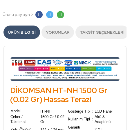
Ürünü paylaşın >
ÜRÜN BILGISI
YORUMLAR
TAKSIT SEÇENEKLERI
DİKOMSAN HT-NH 1500 Gr
(0.02 Gr) Hassas Terazi
Model
:
HT-NH
Gösterge Tipi
:
LCD Panel
Çeker /
1500 Gr / 0.02
Akü &
:
Kullanım Tipi
:
Taksimat
Gr
Adaptörlü
Garanti
Kefe Ölçüsü
:
144 x 124 mm
:
2 Yıl