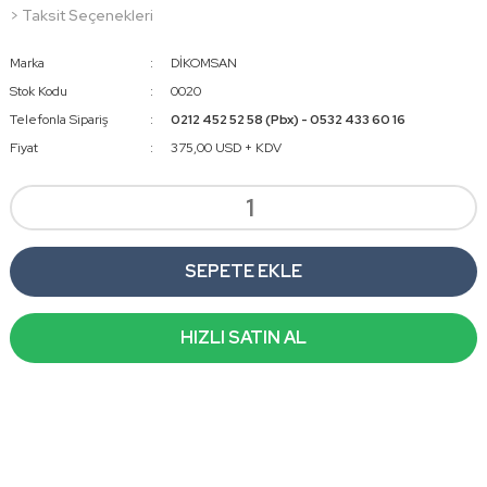
> Taksit Seçenekleri
Marka
DİKOMSAN
Stok Kodu
0020
Telefonla Sipariş
0212 452 52 58 (Pbx) - 0532 433 60 16
Fiyat
375,00 USD + KDV
SEPETE EKLE
HIZLI SATIN AL