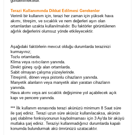
gönderilmektedir.
Terazi Kullanımında Dikkat Edilmesi Gerekenler
Verimli bir kullanım için, terazi her zaman için yüksek hava
akımı, titreşim, ve sıcaklık ve nem değerleri aşırı olan
ortamlardan uzakta kullanılmalıdır. Bu faktörler görüntülenen
ağırlık değerlerini olumsuz yönde etkileyecektir.
Aşağıdaki faktörlerin mevcut olduğu durumlarda terazinizi
kurmayınız;
Tozlu ortamlarda.
Klima veya ısıtıcıların yanında.
Direkt güneş ışığı alan ortamlarda.
Sabit olmayan çalışma yüzeylerinde.
Titreşimli, dönen veya pistonlu cihazların yanında.
Manyetik alanların veya manyetik alan yaratan cihazların
yanında.
Hava akımı veya ani sıcaklık değişimine yol açabilecek açık
kapı ve pencere yanında.
*** İlk kullanım esnasında terazi akünüzü minimum 8 Saat süre
ile şarj ediniz. Terazi uzun süre aküsüz kullanılacaksa, akünün
şarj olabilme fonksiyonunun kaybolmaması için 3 Ay'da bir aküyü
mutlaka şarj ediniz. Teraziyi kullanmadığınız durumlarda kapalı
konumda bulundurmak akü ömrünüzü uzatacaktır.