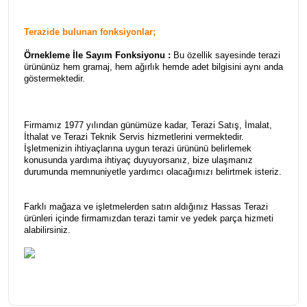
Terazide bulunan fonksiyonlar;
Örnekleme İle Sayım Fonksiyonu :
Bu özellik sayesinde terazi
ürününüz hem gramaj, hem ağırlık hemde adet bilgisini aynı anda
göstermektedir.
Firmamız 1977 yılından günümüze kadar, Terazi Satış, İmalat,
İthalat ve Terazi Teknik Servis hizmetlerini vermektedir.
İşletmenizin ihtiyaçlarına uygun terazi ürününü belirlemek
konusunda yardıma ihtiyaç duyuyorsanız, bize ulaşmanız
durumunda memnuniyetle yardımcı olacağımızı belirtmek isteriz.
Farklı mağaza ve işletmelerden satın aldığınız Hassas Terazi
ürünleri içinde firmamızdan terazi tamir ve yedek parça hizmeti
alabilirsiniz.
Bu ürünün fiyat bilgisi, resim, ürün açıklamalarında ve diğer