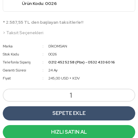
Ürün Kodu: 0026
* 2.587,55 TL den başlayan taksitlerle!!
> Taksit Seçenekleri
Marka
DİKOMSAN
Stok Kodu
0026
Telefonla Sipariş
0212 452 52 58 (Pbx) - 0532 433 60 16
Garanti Süresi
24 Ay
Fiyat
245,00 USD + KDV
SEPETE EKLE
HIZLI SATIN AL