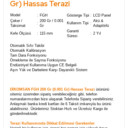
Gr) Hassas Terazi
Model
:
FGH
Gösterge Tipi
:
LCD Panel
Çeker /
200 Gr / 0.001
Akü &
:
Kullanım Tipi
:
Taksimat
Gr
Adaptörlü
Garanti
Kefe Ölçüsü
:
115 mm
:
2 Yıl
Süresi
Otomatik Sıfır Takibi
Otomatik Kalibrasyon
Tam Dara Fonksiyonu
Örnekleme ile Sayma Fonksiyonu
Endüstriyel Kullanıma Uygun CE Belgeli
Aşırı Yük ve Darbelere Karşı Dayanıklı Sistem
DİKOMSAN FGH 200 Gr (0.001 Gr) Hassas Terazi
ürününü
sitemiz üzerinden sipariş verebileceğiniz gibi, telefon
numaralarımızdan bize ulaşarak Telefonla Sipariş verebilirsiniz.
Anlaşmalı banka kredi kartları ile 6 Taksit imkanıyla bu ürünü
alabilirsiniz. Ürünlerimiz Stoktan Hızlı ve Ücretsiz Kargo ile
gönderilmektedir.
Terazi Kullanımında Dikkat Edilmesi Gerekenler