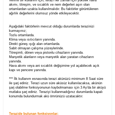
Verimli bir kullanım için, terazi her zaman için yüksek hava
akımı, titreşim, ve sıcaklık ve nem değerleri aşırı olan
ortamlardan uzakta kullanılmalıdır. Bu faktörler görüntülenen
ağırlık değerlerini olumsuz yönde etkileyecektir.
Aşağıdaki faktörlerin mevcut olduğu durumlarda terazinizi
kurmayınız;
Tozlu ortamlarda.
Klima veya ısıtıcıların yanında.
Direkt güneş ışığı alan ortamlarda.
Sabit olmayan çalışma yüzeylerinde.
Titreşimli, dönen veya pistonlu cihazların yanında.
Manyetik alanların veya manyetik alan yaratan cihazların
yanında.
Hava akımı veya ani sıcaklık değişimine yol açabilecek açık
kapı ve pencere yanında.
*** İlk kullanım esnasında terazi akünüzü minimum 8 Saat süre
ile şarj ediniz. Terazi uzun süre aküsüz kullanılacaksa, akünün
şarj olabilme fonksiyonunun kaybolmaması için 3 Ay'da bir aküyü
mutlaka şarj ediniz. Teraziyi kullanmadığınız durumlarda kapalı
konumda bulundurmak akü ömrünüzü uzatacaktır.
Terazide bulunan fonksiyonlar;