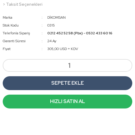
> Taksit Seçenekleri
Marka
DİKOMSAN
Stok Kodu
0315
Telefonla Sipariş
0212 452 52 58 (Pbx) - 0532 433 60 16
Garanti Süresi
24 Ay
Fiyat
305,00 USD + KDV
SEPETE EKLE
HIZLI SATIN AL