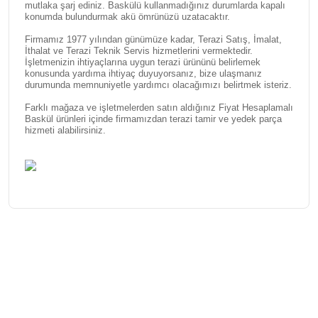
mutlaka şarj ediniz. Baskülü kullanmadığınız durumlarda kapalı
konumda bulundurmak akü ömrünüzü uzatacaktır.
Firmamız 1977 yılından günümüze kadar, Terazi Satış, İmalat,
İthalat ve Terazi Teknik Servis hizmetlerini vermektedir.
İşletmenizin ihtiyaçlarına uygun terazi ürününü belirlemek
konusunda yardıma ihtiyaç duyuyorsanız, bize ulaşmanız
durumunda memnuniyetle yardımcı olacağımızı belirtmek isteriz.
Farklı mağaza ve işletmelerden satın aldığınız Fiyat Hesaplamalı
Baskül ürünleri içinde firmamızdan terazi tamir ve yedek parça
hizmeti alabilirsiniz.
Bu ürünün fiyat bilgisi, resim, ürün açıklamalarında ve diğer
konularda yetersiz gördüğünüz noktaları öneri formunu
Bu ürüne ilk yorumu siz yapın!
kullanarak tarafımıza iletebilirsiniz.
Görüş ve önerileriniz için teşekkür ederiz.
Yorum Yaz
Ürün resmi kalitesiz, bozuk veya görüntülenemiyor.
Ürün açıklamasında eksik bilgiler bulunuyor.