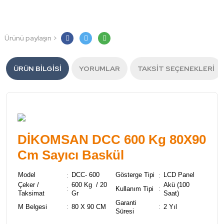
Ürünü paylaşın >
ÜRÜN BILGISI
YORUMLAR
TAKSIT SEÇENEKLERI
DİKOMSAN DCC 600 Kg 80X90
Cm Sayıcı Baskül
Model
DCC- 600
Gösterge Tipi
LCD Panel
:
:
Çeker /
600 Kg / 20
Akü (100
:
Kullanım Tipi
:
Taksimat
Gr
Saat)
Garanti
M Belgesi
:
80 X 90 CM
:
2 Yıl
Süresi