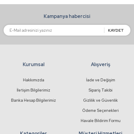
Ürün bilgilerinde hatalar bulunuyor.
Kampanya habercisi
Ürün fiyatı diğer sitelerden daha pahalı.
Bu ürüne benzer farklı alternatifler olmalı.
KAYDET
Kurumsal
Alışveriş
Gönder
Hakkımızda
İade ve Değişim
İletişim Bilgilerimiz
Sipariş Takibi
Banka Hesap Bilgilerimiz
Gizlilik ve Güvenlik
Ödeme Seçenekleri
Havale Bildirim Formu
Kategoriler
Müşteri Hizmetleri