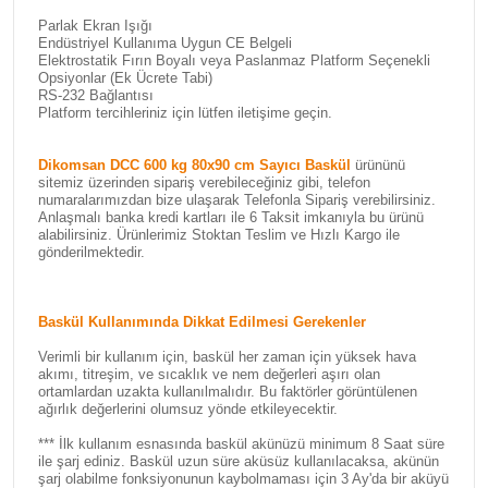
Parlak Ekran Işığı
Endüstriyel Kullanıma Uygun CE Belgeli
Elektrostatik Fırın Boyalı veya Paslanmaz Platform Seçenekli
Opsiyonlar (Ek Ücrete Tabi)
RS-232 Bağlantısı
Platform tercihleriniz için lütfen iletişime geçin.
Dikomsan DCC 600 kg 80x90 cm Sayıcı Baskül
ürününü
sitemiz üzerinden sipariş verebileceğiniz gibi, telefon
numaralarımızdan bize ulaşarak Telefonla Sipariş verebilirsiniz.
Anlaşmalı banka kredi kartları ile 6 Taksit imkanıyla bu ürünü
alabilirsiniz. Ürünlerimiz Stoktan Teslim ve Hızlı Kargo ile
gönderilmektedir.
Baskül Kullanımında Dikkat Edilmesi Gerekenler
Verimli bir kullanım için, baskül her zaman için yüksek hava
akımı, titreşim, ve sıcaklık ve nem değerleri aşırı olan
ortamlardan uzakta kullanılmalıdır. Bu faktörler görüntülenen
ağırlık değerlerini olumsuz yönde etkileyecektir.
*** İlk kullanım esnasında baskül akünüzü minimum 8 Saat süre
ile şarj ediniz. Baskül uzun süre aküsüz kullanılacaksa, akünün
şarj olabilme fonksiyonunun kaybolmaması için 3 Ay'da bir aküyü