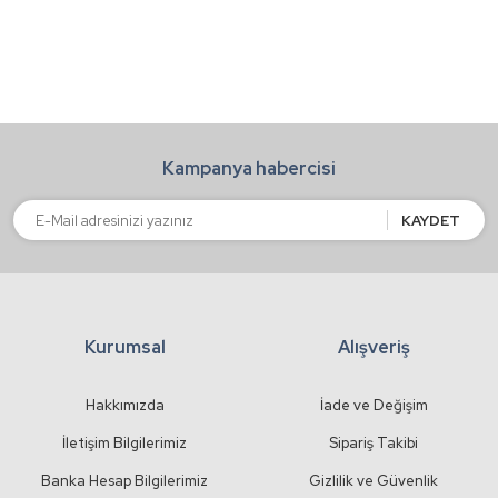
Yorum Yaz
Ürün resmi kalitesiz, bozuk veya görüntülenemiyor.
Ürün açıklamasında eksik bilgiler bulunuyor.
Ürün bilgilerinde hatalar bulunuyor.
Kampanya habercisi
Ürün fiyatı diğer sitelerden daha pahalı.
Bu ürüne benzer farklı alternatifler olmalı.
KAYDET
Kurumsal
Alışveriş
Gönder
Hakkımızda
İade ve Değişim
İletişim Bilgilerimiz
Sipariş Takibi
Banka Hesap Bilgilerimiz
Gizlilik ve Güvenlik