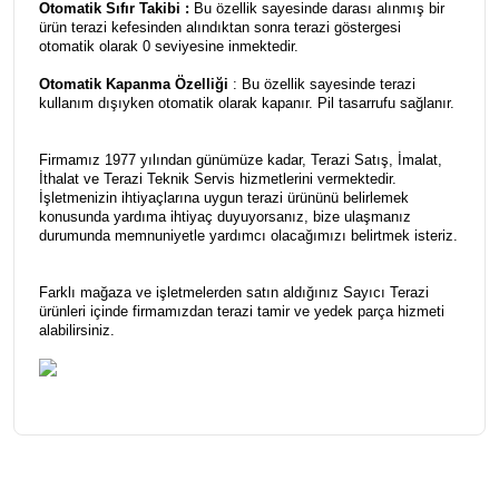
Otomatik Sıfır Takibi :
Bu özellik sayesinde darası alınmış bir
ürün terazi kefesinden alındıktan sonra terazi göstergesi
otomatik olarak 0 seviyesine inmektedir.
Otomatik Kapanma Özelliği
: Bu özellik sayesinde terazi
kullanım dışıyken otomatik olarak kapanır. Pil tasarrufu sağlanır.
Firmamız 1977 yılından günümüze kadar, Terazi Satış, İmalat,
İthalat ve Terazi Teknik Servis hizmetlerini vermektedir.
İşletmenizin ihtiyaçlarına uygun terazi ürününü belirlemek
konusunda yardıma ihtiyaç duyuyorsanız, bize ulaşmanız
durumunda memnuniyetle yardımcı olacağımızı belirtmek isteriz.
Farklı mağaza ve işletmelerden satın aldığınız Sayıcı Terazi
ürünleri içinde firmamızdan terazi tamir ve yedek parça hizmeti
alabilirsiniz.
Bu ürünün fiyat bilgisi, resim, ürün açıklamalarında ve diğer
konularda yetersiz gördüğünüz noktaları öneri formunu
Bu ürüne ilk yorumu siz yapın!
kullanarak tarafımıza iletebilirsiniz.
Görüş ve önerileriniz için teşekkür ederiz.