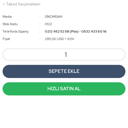
> Taksit Seçenekleri
Marka
DİKOMSAN
Stok Kodu
0122
Telefonla Sipariş
0212 452 52 58 (Pbx) - 0532 433 60 16
Fiyat
285,00 USD + KDV
SEPETE EKLE
HIZLI SATIN AL