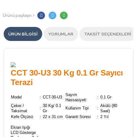
Ürünü paylaşın >
ÜRÜN BILGISI
YORUMLAR
TAKSIT SEÇENEKLERI
CCT 30-U3 30 Kg 0.1 Gr Sayıcı
Terazi
Sayım
Model
:
CCT-30-U3
:
0.1 Gr
Hassasiyeti
Çeker /
30 Kg/ 0.1
Akülü (80
:
Kullanım Tipi
:
Taksimat
Gr
Saat)
Kefe Ölçüsü
:
22 x 31 cm
Garanti Süresi
:
2 Yıl
Ekran Işığı
LCD Gösterge