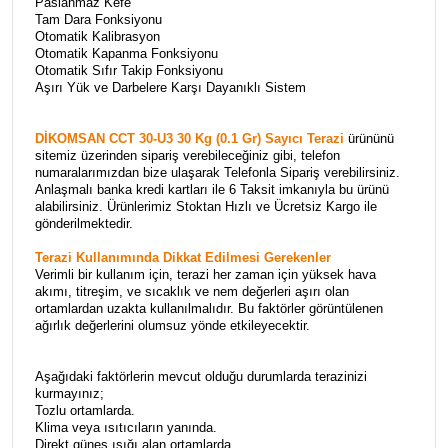
Paslanmaz Kefe
Tam Dara Fonksiyonu
Otomatik Kalibrasyon
Otomatik Kapanma Fonksiyonu
Otomatik Sıfır Takip Fonksiyonu
Aşırı Yük ve Darbelere Karşı Dayanıklı Sistem
DİKOMSAN CCT 30-U3 30 Kg (0.1 Gr) Sayıcı Terazi
ürününü
sitemiz üzerinden sipariş verebileceğiniz gibi, telefon
numaralarımızdan bize ulaşarak Telefonla Sipariş verebilirsiniz.
Anlaşmalı banka kredi kartları ile 6 Taksit imkanıyla bu ürünü
alabilirsiniz. Ürünlerimiz Stoktan Hızlı ve Ücretsiz Kargo ile
gönderilmektedir.
Terazi Kullanımında Dikkat Edilmesi Gerekenler
Verimli bir kullanım için, terazi her zaman için yüksek hava
akımı, titreşim, ve sıcaklık ve nem değerleri aşırı olan
ortamlardan uzakta kullanılmalıdır. Bu faktörler görüntülenen
ağırlık değerlerini olumsuz yönde etkileyecektir.
Aşağıdaki faktörlerin mevcut olduğu durumlarda terazinizi
kurmayınız;
Tozlu ortamlarda.
Klima veya ısıtıcıların yanında.
Direkt güneş ışığı alan ortamlarda.