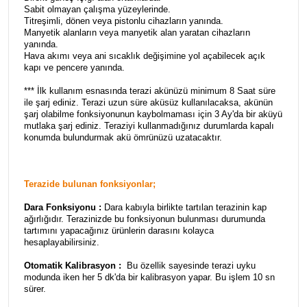
Sabit olmayan çalışma yüzeylerinde.
Titreşimli, dönen veya pistonlu cihazların yanında.
Manyetik alanların veya manyetik alan yaratan cihazların
yanında.
Hava akımı veya ani sıcaklık değişimine yol açabilecek açık
kapı ve pencere yanında.
*** İlk kullanım esnasında terazi akünüzü minimum 8 Saat süre
ile şarj ediniz. Terazi uzun süre aküsüz kullanılacaksa, akünün
şarj olabilme fonksiyonunun kaybolmaması için 3 Ay'da bir aküyü
mutlaka şarj ediniz. Teraziyi kullanmadığınız durumlarda kapalı
konumda bulundurmak akü ömrünüzü uzatacaktır.
Terazide bulunan fonksiyonlar;
Dara Fonksiyonu :
Dara kabıyla birlikte tartılan terazinin kap
ağırlığıdır. Terazinizde bu fonksiyonun bulunması durumunda
tartımını yapacağınız ürünlerin darasını kolayca
hesaplayabilirsiniz.
Otomatik Kalibrasyon :
Bu özellik sayesinde terazi uyku
modunda iken her 5 dk'da bir kalibrasyon yapar. Bu işlem 10 sn
sürer.