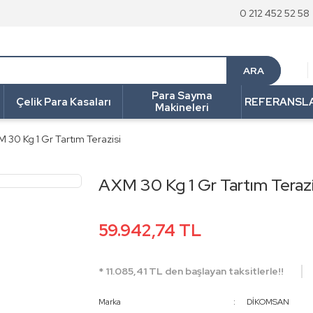
0 212 452 52 58
ARA
Para Sayma
Çelik Para Kasaları
REFERANSL
Makineleri
 30 Kg 1 Gr Tartım Terazisi
AXM 30 Kg 1 Gr Tartım Terazi
59.942,74 TL
* 11.085,41 TL den başlayan taksitlerle!!
Marka
DİKOMSAN