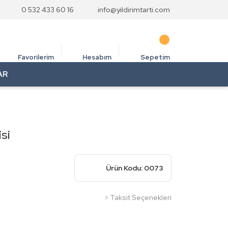
0 532 433 60 16
info@yildirimtarti.com
Favorilerim
Hesabım
Sepetim
AR
si
Ürün Kodu: 0073
> Taksit Seçenekleri