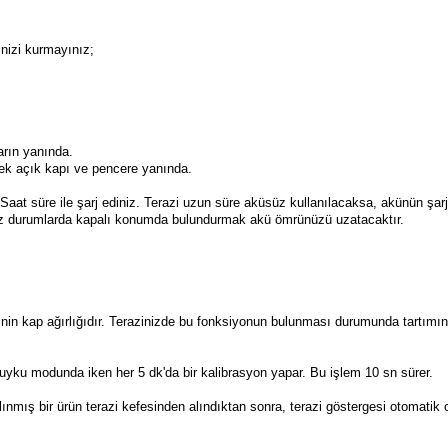
inizi kurmayınız;
arın yanında.
cek açık kapı ve pencere yanında.
Saat süre ile şarj ediniz. Terazi uzun süre aküsüz kullanılacaksa, akünün şa
ınız durumlarda kapalı konumda bulundurmak akü ömrünüzü uzatacaktır.
azinin kap ağırlığıdır. Terazinizde bu fonksiyonun bulunması durumunda tartımı
uyku modunda iken her 5 dk'da bir kalibrasyon yapar. Bu işlem 10 sn sürer.
nmış bir ürün terazi kefesinden alındıktan sonra, terazi göstergesi otomatik ol