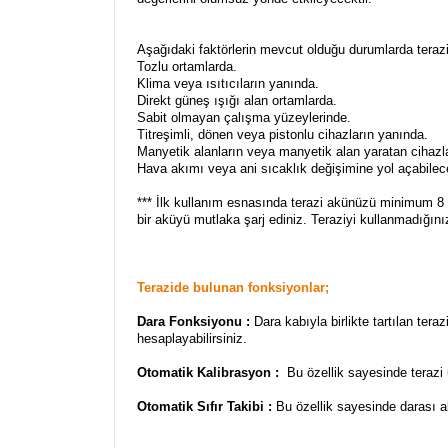
Aşağıdaki faktörlerin mevcut olduğu durumlarda teraz
Tozlu ortamlarda.
Klima veya ısıtıcıların yanında.
Direkt güneş ışığı alan ortamlarda.
Sabit olmayan çalışma yüzeylerinde.
Titreşimli, dönen veya pistonlu cihazların yanında.
Manyetik alanların veya manyetik alan yaratan cihazl
Hava akımı veya ani sıcaklık değişimine yol açabile
*** İlk kullanım esnasında terazi akünüzü minimum 8 
bir aküyü mutlaka şarj ediniz. Teraziyi kullanmadığ
Terazide bulunan fonksiyonlar;
Dara Fonksiyonu :
Dara kabıyla birlikte tartılan ter
hesaplayabilirsiniz.
Otomatik Kalibrasyon :
Bu özellik sayesinde terazi 
Otomatik Sıfır Takibi :
Bu özellik sayesinde darası alı