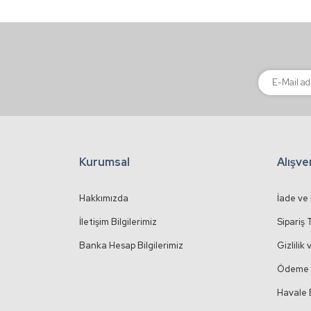
Ürün fiyatı diğer sitelerden daha pahalı.
Bu ürüne benzer farklı alternatifler olmalı.
Kurumsal
Alışve
Hakkımızda
İade ve
İletişim Bilgilerimiz
Sipariş 
Banka Hesap Bilgilerimiz
Gizlilik
Ödeme 
Havale 