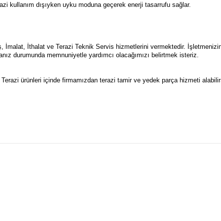
azi kullanım dışıyken uyku moduna geçerek enerji tasarrufu sağlar.
İmalat, İthalat ve Terazi Teknik Servis hizmetlerini vermektedir. İşletmenizin
anız durumunda memnuniyetle yardımcı olacağımızı belirtmek isteriz.
Terazi ürünleri içinde firmamızdan terazi tamir ve yedek parça hizmeti alabilir
a ve diğer konularda yetersiz gördüğünüz noktaları öneri formunu kullanarak t
Bu ürüne ilk yorumu siz yapın!
.
Yorum Yaz