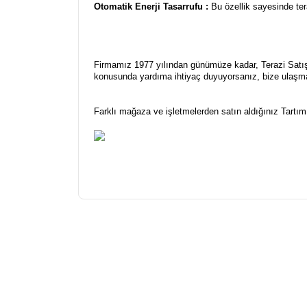
Otomatik Enerji Tasarrufu :
Bu özellik sayesinde ter
Firmamız 1977 yılından günümüze kadar, Terazi Satış, 
konusunda yardıma ihtiyaç duyuyorsanız, bize ulaşm
Farklı mağaza ve işletmelerden satın aldığınız Tartım 
Bu ürünün fiyat bilgisi, resim, ürün açıklamalarınd
Görüş ve önerileriniz için teşekkür ederiz.
Ürün resmi kalitesiz, bozuk veya görüntülenemiyor
Ürün açıklamasında eksik bilgiler bulunuyor.
Ürün bilgilerinde hatalar bulunuyor.