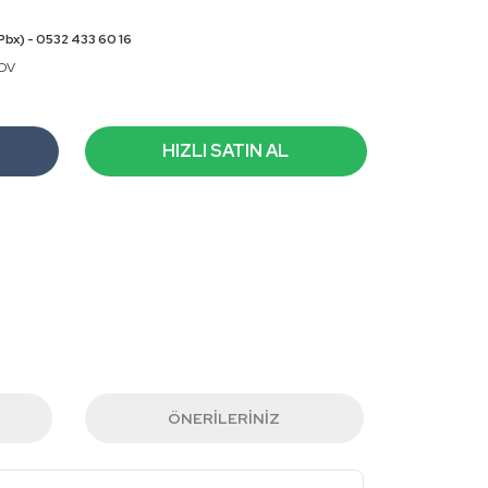
Pbx) - 0532 433 60 16
KDV
HIZLI SATIN AL
ÖNERILERINIZ