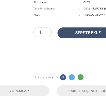
Stok Kodu
0073
Telefonla Sipariş
0212 452 52 58 (
Fiyat
1.050,00 USD + 
SEPETE EKLE
Ürünü paylaşın >
YORUMLAR
TAKSIT SEÇENEKLERI