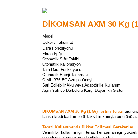
DİKOMSAN AXM 30 Kg (1 G
Model
:
Çeker / Taksimat
:
Dara Fonksiyonu
:
Ekran Işığı
Otomatik Sıfır Takibi
Otomatik Kalibrasyon
Tam Dara Fonksiyonu
Otomatik Enerji Tasarrufu
OIML-R76 EC Avrupa Onaylı
Şarj Edilebilir Akü veya Adaptör ile Kullanım
Aşırı Yük ve Darbelere Karşı Dayanıklı Sistem
DİKOMSAN AXM 30 Kg (1 Gr) Tartım Terazi
ürününü 
banka kredi kartları ile 6 Taksit imkanıyla bu ürünü al
Terazi Kullanımında Dikkat Edilmesi Gerekenler
Verimli bir kullanım için, terazi her zaman için yüksek
değerlerini olumsuz yönde etkileyecektir.