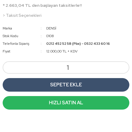
* 2.663,04 TL den başlayan taksitlerle!!
> Taksit Seçenekleri
Marka
DENSİ
Stok Kodu
0108
Telefonla Sipariş
0212 452 52 58 (Pbx) - 0532 433 60 16
Fiyat
12.000,00 TL + KDV
SEPETE EKLE
HIZLI SATIN AL