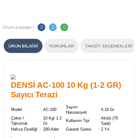
Ürünü paylaşın >
ÜRÜN BILGISI
YORUMLAR
TAKSIT SEÇENEKLERI
DENSİ AC-100 10 Kg (1-2 GR)
Sayıcı Terazi
Sayım
Model
:
AC-100
:
0.10 Gr
Hassasiyeti
Çeker /
10 Kg/ 1-2
Akülü (70
:
Kullanım Tipi
:
Taksimat
Gr
Saat)
Hafıza Özelliği
:
200 Adet
Garanti Süresi
:
2 Yıl