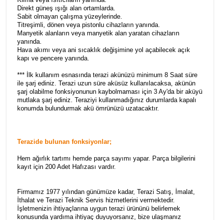
Direkt güneş ışığı alan ortamlarda.
Sabit olmayan çalışma yüzeylerinde.
Titreşimli, dönen veya pistonlu cihazların yanında.
Manyetik alanların veya manyetik alan yaratan cihazların
yanında.
Hava akımı veya ani sıcaklık değişimine yol açabilecek açık
kapı ve pencere yanında.
*** İlk kullanım esnasında terazi akünüzü minimum 8 Saat süre
ile şarj ediniz. Terazi uzun süre aküsüz kullanılacaksa, akünün
şarj olabilme fonksiyonunun kaybolmaması için 3 Ay'da bir aküyü
mutlaka şarj ediniz. Teraziyi kullanmadığınız durumlarda kapalı
konumda bulundurmak akü ömrünüzü uzatacaktır.
Terazide bulunan fonksiyonlar;
Hem ağırlık tartımı hemde parça sayımı yapar. Parça bilgilerini
kayıt için 200 Adet Hafızası vardır.
Firmamız 1977 yılından günümüze kadar, Terazi Satış, İmalat,
İthalat ve Terazi Teknik Servis hizmetlerini vermektedir.
İşletmenizin ihtiyaçlarına uygun terazi ürününü belirlemek
konusunda yardıma ihtiyaç duyuyorsanız, bize ulaşmanız