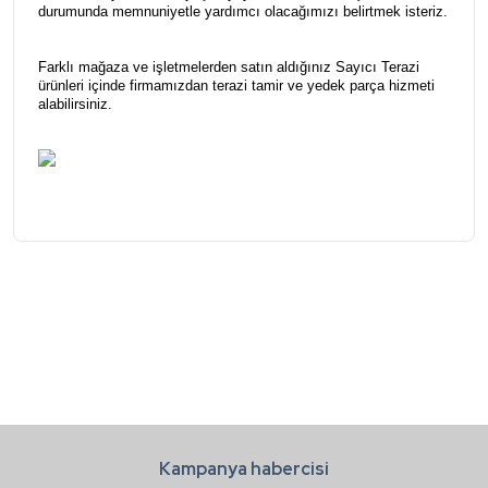
durumunda memnuniyetle yardımcı olacağımızı belirtmek isteriz.
Farklı mağaza ve işletmelerden satın aldığınız Sayıcı Terazi
ürünleri içinde firmamızdan terazi tamir ve yedek parça hizmeti
alabilirsiniz.
Bu ürünün fiyat bilgisi, resim, ürün açıklamalarında ve diğer
konularda yetersiz gördüğünüz noktaları öneri formunu
Bu ürüne ilk yorumu siz yapın!
kullanarak tarafımıza iletebilirsiniz.
Görüş ve önerileriniz için teşekkür ederiz.
Yorum Yaz
Ürün resmi kalitesiz, bozuk veya görüntülenemiyor.
Ürün açıklamasında eksik bilgiler bulunuyor.
Ürün bilgilerinde hatalar bulunuyor.
Kampanya habercisi
Ürün fiyatı diğer sitelerden daha pahalı.