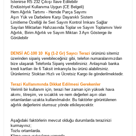
İstenirse RS 232 Çıkışı İlave Edilebilir
Endüstriyel Kullanıma Uygun (CE Belgeli)
Hem Ağırlık Tartımı - Hemde Parça Sayımı
Aşırı Yük ve Darbelere Karşı Dayanıklı Sistem
Limitleme Özelliği ile Seri Sayım Kontrol İmkanı Sağlar
Sayılan Miktarları Hafızasında Toplar ve Sayım Toplamını Verir
Ağırlık, Birim Ağırlık ve Sayım Miktarı 3 Ayrı Gösterge ile
Görülebilir
DENSİ AC-100 10 Kg (1-2 Gr) Sayıcı Terazi
ürününü sitemiz
üzerinden sipariş verebileceğiniz gibi, telefon numaralarımızdan
bize ulaşarak Telefonla Sipariş verebilirsiniz. Anlaşmalı banka
kredi kartları ile 6 Taksit imkanıyla bu ürünü alabilirsiniz.
Ürünlerimiz Stoktan Hızlı ve Ücretsiz Kargo ile gönderilmektedir.
Terazi Kullanımında Dikkat Edilmesi Gerekenler
Verimli bir kullanım için, terazi her zaman için yüksek hava
akımı, titreşim, ve sıcaklık ve nem değerleri aşırı olan
ortamlardan uzakta kullanılmalıdır. Bu faktörler görüntülenen
ağırlık değerlerini olumsuz yönde etkileyecektir.
Aşağıdaki faktörlerin mevcut olduğu durumlarda terazinizi
kurmayınız;
Tozlu ortamlarda.
Klima veya ısıtıcıların yanında.