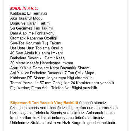
MADE İN P.R.C.
Kablosuz El Terminali
Akü Tasarruf Modu
Doğru ve Kararlı Tartım
Su Geçirmez Tuş Takımı
Dara Alabilme Fonksiyonu
Otomatik Kapanma Özelliği
Sıvı-Toz Korumalı Tuş Takımı
Üst Üste Ürün Toplama Özelliği
40 Saat Akülü Kullanım İmkanı
Darbelere Dayanıklı Demir Kasa
30 Metre Mesafe Haberleşme İmkanı
Aşırı Yük ve Darbelere Karşı Dayanıklı Sistem
Ani Yük ve Darbelere Dayanıklı 7 Ton Çelik Mapa
Kablosuz RF Sistem ile yazıcıya bilgi aktarabilir.
Termal Yazıcı ile 57 mm Genişlikte 24 Karakter satır yazabilir.
Fiş üzerine; Firma Adı - Telefon No Bilgisi yazabilir.
Süpersan 5 Ton Yazıcılı Vinç Baskülü
ürününü sitemiz
üzerinden sipariş verebileceğiniz gibi, telefon numaralarımızdan
bize ulaşarak Telefonla Sipariş verebilirsiniz. Anlaşmalı banka
kredi kartları ile 6 Taksit imkanıyla bu ürünü alabilirsiniz.
Ürünlerimiz Stoktan Teslim ve Hızlı Kargo ile gönderilmektedir.