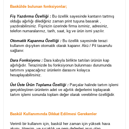
Baskülde bulunan fonksiyonlar;
Fiş Yazdırma Özelliği :
Bu özellik sayesinde kantarın tartmış
olduğu ağırlığı dilediğiniz zaman print tuşuna basarak ,
yazdırabilirsiniz. Fişinizin üzerinde firma isminiz, adresiniz,
telefon numaralarınız, tarih, saat, kg ve ürün ismi yazılır.
Otomatik Kapanma Özelliği :
Bu özellik sayesinde terazi
kullanım dışıyken otomatik olarak kapanır. Akü / Pil tasarrufu
sağlanır.
Dara Fonksiyonu :
Dara kabıyla birlikte tartılan ürünün kap
ağırlığıdır. Terazinizde bu fonksiyonun bulunması durumunda
tartımını yapacağınız ürünlerin darasını kolayca
hesaplayabilirsiniz.
Üst Üste Ürün Toplama Özelliği :
Parçalar halinde tartım işlemi
gerçekleştiren ürünlerin adet ve ağırlık değerlerini toplayarak
tartım işlemi sonunda toplam değer olarak verebilme özelliğidir.
Baskül Kullanımında Dikkat Edilmesi Gerekenler
Verimli bir kullanım için, baskül her zaman için yüksek hava
akımı, titreşim, ve sıcaklık ve nem değerleri aşırı olan