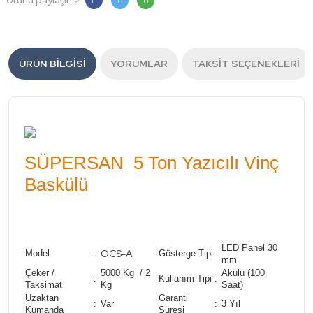
Ürünü paylaşın >
ÜRÜN BILGISI
YORUMLAR
TAKSIT SEÇENEKLERI
SÜPERSAN 5 Ton Yazıcılı Vinç
Baskülü
LED Panel 30
OCS-A
Model
:
Gösterge Tipi
:
mm
Çeker /
5000 Kg / 2
Akülü (100
:
Kullanım Tipi
:
Taksimat
Kg
Saat)
Uzaktan
Garanti
:
Var
:
3 Yıl
Kumanda
Süresi