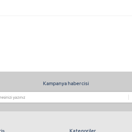
a ve diğer konularda yetersiz gördüğünüz noktaları öneri formunu kullanarak t
Bu ürüne ilk yorumu siz yapın!
.
Yorum Yaz
Kampanya habercisi
Gönder
riş
Kategoriler