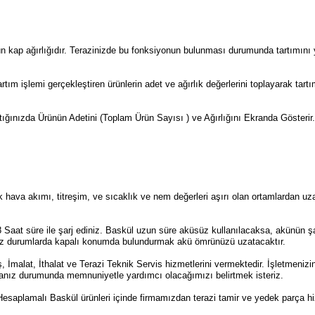
nün kap ağırlığıdır. Terazinizde bu fonksiyonun bulunması durumunda tartımını
rtım işlemi gerçekleştiren ürünlerin adet ve ağırlık değerlerini toplayarak ta
tığınızda Ürünün Adetini (Toplam Ürün Sayısı ) ve Ağırlığını Ekranda Gösterir.
 hava akımı, titreşim, ve sıcaklık ve nem değerleri aşırı olan ortamlardan uzak
Saat süre ile şarj ediniz. Baskül uzun süre aküsüz kullanılacaksa, akünün ş
nız durumlarda kapalı konumda bulundurmak akü ömrünüzü uzatacaktır.
İmalat, İthalat ve Terazi Teknik Servis hizmetlerini vermektedir. İşletmenizin
anız durumunda memnuniyetle yardımcı olacağımızı belirtmek isteriz.
esaplamalı Baskül ürünleri içinde firmamızdan terazi tamir ve yedek parça hizm