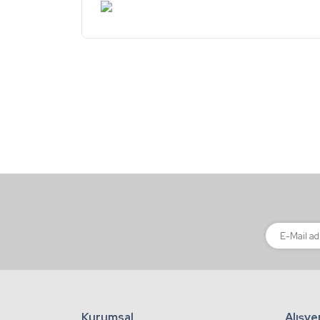
Bu ürünün fiyat bilgisi, resim, ürün açıklamalarınd
Görüş ve önerileriniz için teşekkür ederiz.
Ürün resmi kalitesiz, bozuk veya görüntülenemiyor
Ürün açıklamasında eksik bilgiler bulunuyor.
Ürün bilgilerinde hatalar bulunuyor.
Ürün fiyatı diğer sitelerden daha pahalı.
Bu ürüne benzer farklı alternatifler olmalı.
Kurumsal
Alışve