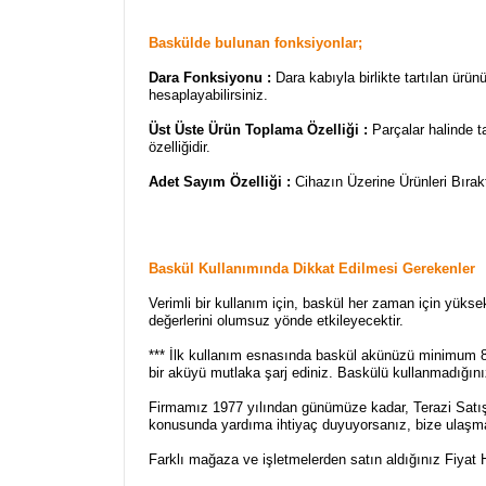
Baskülde bulunan fonksiyonlar;
Dara Fonksiyonu :
Dara kabıyla birlikte tartılan ürü
hesaplayabilirsiniz.
Üst Üste Ürün Toplama Özelliği :
Parçalar halinde ta
özelliğidir.
Adet Sayım Özelliği :
Cihazın Üzerine Ürünleri Bırak
Baskül Kullanımında Dikkat Edilmesi Gerekenler
Verimli bir kullanım için, baskül her zaman için yüksek
değerlerini olumsuz yönde etkileyecektir.
*** İlk kullanım esnasında baskül akünüzü minimum 8 
bir aküyü mutlaka şarj ediniz. Baskülü kullanmadığı
Firmamız 1977 yılından günümüze kadar, Terazi Satış, 
konusunda yardıma ihtiyaç duyuyorsanız, bize ulaşm
Farklı mağaza ve işletmelerden satın aldığınız Fiyat H