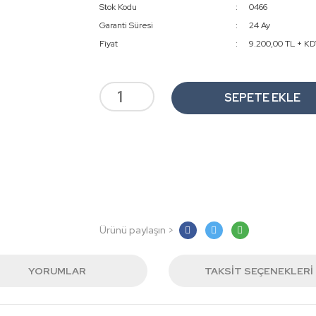
Stok Kodu
0466
Garanti Süresi
24 Ay
Fiyat
9.200,00 TL + K
SEPETE EKLE
Ürünü paylaşın >
YORUMLAR
TAKSIT SEÇENEKLERI