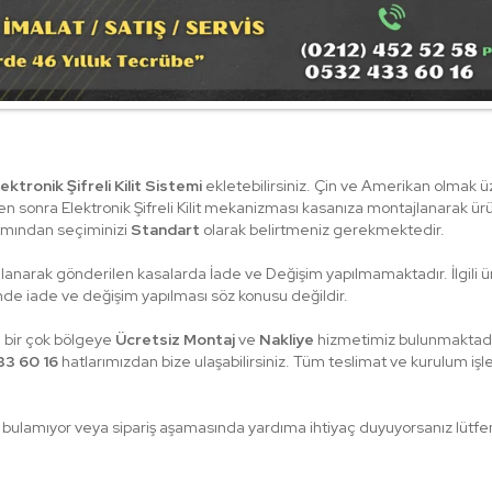
lektronik Şifreli Kilit Sistemi
ekletebilirsiniz. Çin ve Amerikan olmak üz
zden sonra Elektronik Şifreli Kilit mekanizması kasanıza montajlanarak ü
smından seçiminizi
Standart
olarak belirtmeniz gerekmektedir.
ajlanarak gönderilen kasalarda İade ve Değişim yapılmamaktadır. İlgili ürün
nde iade ve değişim yapılması söz konusu değildir.
 bir çok bölgeye
Ücretsiz Montaj
ve
Nakliye
hizmetimiz bulunmaktadı
3 60 16
hatlarımızdan bize ulaşabilirsiniz. Tüm teslimat ve kurulum işl
ulamıyor veya sipariş aşamasında yardıma ihtiyaç duyuyorsanız lütfen 