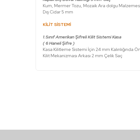
Kum, Mermer Tozu, Mozaik Ara dolgu Malzemes
Dış Cidar 5 mm
KİLİT SİSTEMİ
1.Sınıf Amerikan Şifreli Kilit Sistemi Kasa
( 6 Haneli Şifre )
Kasa Kilitleme Sistemi İçin 24 mm Kalınlığında Ö
Kilit Mekanizması Arkası 2 mm Çelik Saç
Bu ürünün fiyat bilgisi, resim, ürün açıklamalarınd
Görüş ve önerileriniz için teşekkür ederiz.
Ürün resmi kalitesiz, bozuk veya görüntülenemiyor
Ürün açıklamasında eksik bilgiler bulunuyor.
Ürün bilgilerinde hatalar bulunuyor.
Ürün fiyatı diğer sitelerden daha pahalı.
Bu ürüne benzer farklı alternatifler olmalı.