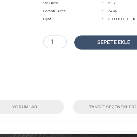
Stok Kodu
1557
Garanti Süresi
24 Ay
Fiyat
12.000,00 TL + K
SEPETE EKLE
YORUMLAR
TAKSIT SEÇENEKLERI