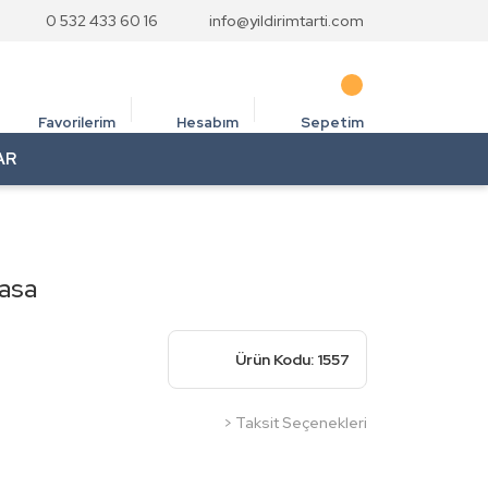
0 532 433 60 16
info@yildirimtarti.com
Favorilerim
Hesabım
Sepetim
AR
Kasa
Ürün Kodu: 1557
> Taksit Seçenekleri