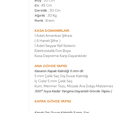
Boy :
30 Cm
En :
45 Cm
Derinlik :
30
Cm
Ağırlık :
30 Kg
Renk :
Krem
KASA DONANIMLARI
1 Adet Amerikan Şifresi
( 6 Haneli Şifre )
1 Adet Seyyar Raf Sistemi
Elektrostatik Fırın Boya
Kasa Depreme Karşı Dayanıklıdır.
ANA GÖVDE YAPISI
Kasanın Kapak Kalınlığı 5 mm dir
5 mm Çelik Saç Dış Duvar Kalınlığı
İç Cidar 5 mm Çelik Saç
Kum, Mermer Tozu, Mozaik Ara Dolgu Malzemes
300º Isıya Kadar Yangına Dayanıklı Gövde Yapısı (
KAPAK GÖVDE YAPISI
Kapak Dış Duvar Kalınlığı 5 mm Saç