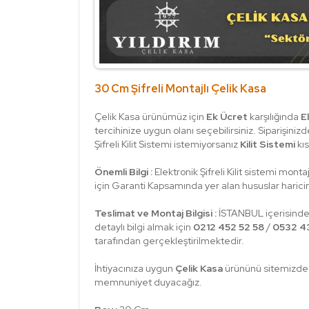
30 Cm Şifreli Montajlı Çelik Kasa
Çelik Kasa ürünümüz için
Ek Ücret
karşılığında
E
tercihinize uygun olanı seçebilirsiniz. Siparişini
Şifreli Kilit Sistemi istemiyorsanız
Kilit Sistemi
kı
Önemli Bilgi :
Elektronik Şifreli Kilit sistemi mont
için Garanti Kapsamında yer alan hususlar harici
Teslimat ve Montaj Bilgisi :
İSTANBUL içerisinde
detaylı bilgi almak için
0212 452 52 58
/
0532 43
tarafından gerçekleştirilmektedir.
İhtiyacınıza uygun
Çelik Kasa
ürününü sitemizde b
memnuniyet duyacağız.