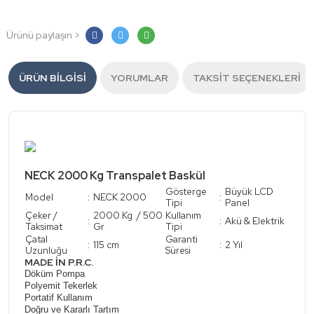
Ürünü paylaşın >
ÜRÜN BILGISI
YORUMLAR
TAKSIT SEÇENEKLERI
NECK 2000 Kg Transpalet Baskül
Gösterge
Büyük LCD
Model
:
NECK 2000
:
Tipi
Panel
Çeker /
2000 Kg / 500
Kullanım
:
:
Akü & Elektrik
Taksimat
Gr
Tipi
Çatal
Garanti
:
115 cm
:
2 Yıl
Uzunluğu
Süresi
MADE İN P.R.C.
Döküm Pompa
Polyemit Tekerlek
Portatif Kullanım
Doğru ve Kararlı Tartım