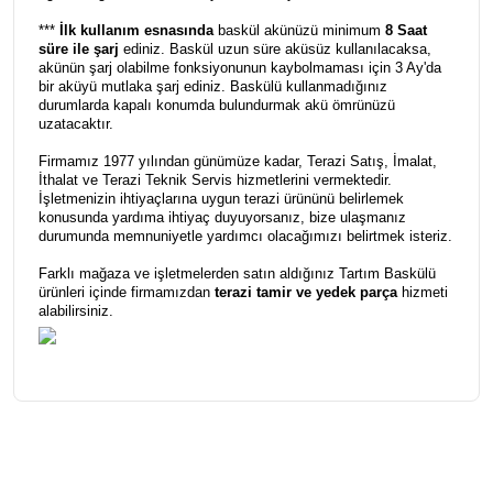
***
İlk kullanım esnasında
baskül akünüzü minimum
8 Saat
süre ile şarj
ediniz. Baskül uzun süre aküsüz kullanılacaksa,
akünün şarj olabilme fonksiyonunun kaybolmaması için 3 Ay'da
bir aküyü mutlaka şarj ediniz. Baskülü kullanmadığınız
durumlarda kapalı konumda bulundurmak akü ömrünüzü
uzatacaktır.
Firmamız 1977 yılından günümüze kadar, Terazi Satış, İmalat,
İthalat ve Terazi Teknik Servis hizmetlerini vermektedir.
İşletmenizin ihtiyaçlarına uygun terazi ürününü belirlemek
konusunda yardıma ihtiyaç duyuyorsanız, bize ulaşmanız
durumunda memnuniyetle yardımcı olacağımızı belirtmek isteriz.
Farklı mağaza ve işletmelerden satın aldığınız Tartım Baskülü
ürünleri içinde firmamızdan
terazi tamir ve yedek parça
hizmeti
alabilirsiniz.
Bu ürüne ilk yorumu siz yapın!
Yorum Yaz