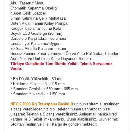
Akü Tasarruf Modu
Otomatik Kapanma Özelliği
4 Adet Çelik Loadcell
5 mm Kalınlıkta Çelik Muhafaza
Üsten Vidalı Tamiri Kolay Pompa
Kauçuk Kaplama Tutma Kolu
Büyük LCD Gösterge (20 mm)
Darbelere Karşı Ekran Koruması
Endüstriyel Kullanıma Uygun
70 Saat Akü İle Kullanım İmkanı
Sessiz Zemine Zarar vermeyen Ön ve Arka Poliüretan Tekerler
Aşırı Yük ve Darbelere Karşı Dayanıklı Sistem
Türkiye Genelinde Tüm İllerde Yetkili Teknik Servisimiz
Vardır.
* En Düşük Yükseklik : 80 mm
* Kaldırma Yüksekliği : 115 mm
* Standart Genişlik : 550 mm - 685 mm
* Standart Yükseklik : 1150 mm
NECK 2000 Kg Transpalet Baskülü
ürününü sitemiz üzerinden
sipariş verebileceğiniz gibi, telefon numaralarımızdan bize
ulaşarak Telefonla Sipariş verebilirsiniz. Anlaşmalı banka kredi
kartları ile 6 Taksit imkanıyla bu ürünü alabilirsiniz. Ürünlerimiz
Stoktan Teslim ve Hızlı Kargo ile gönderilmektedir.