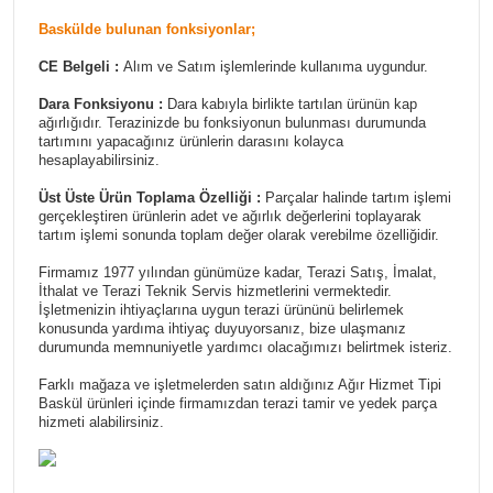
Baskülde bulunan fonksiyonlar;
CE Belgeli :
Alım ve Satım işlemlerinde kullanıma uygundur.
Dara Fonksiyonu :
Dara kabıyla birlikte tartılan ürünün kap
ağırlığıdır. Terazinizde bu fonksiyonun bulunması durumunda
tartımını yapacağınız ürünlerin darasını kolayca
hesaplayabilirsiniz.
Üst Üste Ürün Toplama Özelliği :
Parçalar halinde tartım işlemi
gerçekleştiren ürünlerin adet ve ağırlık değerlerini toplayarak
tartım işlemi sonunda toplam değer olarak verebilme özelliğidir.
Firmamız 1977 yılından günümüze kadar, Terazi Satış, İmalat,
İthalat ve Terazi Teknik Servis hizmetlerini vermektedir.
İşletmenizin ihtiyaçlarına uygun terazi ürününü belirlemek
konusunda yardıma ihtiyaç duyuyorsanız, bize ulaşmanız
durumunda memnuniyetle yardımcı olacağımızı belirtmek isteriz.
Farklı mağaza ve işletmelerden satın aldığınız Ağır Hizmet Tipi
Baskül ürünleri içinde firmamızdan terazi tamir ve yedek parça
hizmeti alabilirsiniz.
Bu ürünün fiyat bilgisi, resim, ürün açıklamalarında ve diğer