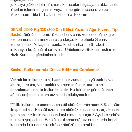
yazıcıya yüklenebilir. Yazıcıdaki raporlar bilgisayara aktarılabilir.
Yapılan işlemlerin günlük veya tarihe göre raporunu verebilir.
Maksimum Etiket Ebatları: 76 mm x 100 mm
DENSİ 3000 Kg 150x200 Cm Etiket Yazıcılı Ağır Hizmet Tipi
Baskül
ürününü sitemiz üzerinden sipariş verebileceğiniz gibi,
telefon numaralarımızdan bize ulaşarak Telefonla Sipariş
verebilirsiniz. Anlaşmalı banka kredi kartları ile 6 Taksit
imkanıyla bu ürünü alabilirsiniz. Ürünlerimiz Stoktan Teslim ve
Hızlı Kargo ile gönderilmektedir.
Baskül Kullanımında Dikkat Edilmesi Gerekenler
Verimli bir kullanım için, baskül her zaman için yüksek hava
akımı, titreşim, ve sıcaklık ve nem değerleri aşırı olan
ortamlardan uzakta kullanılmalıdır. Bu faktörler görüntülenen
ağırlık değerlerini olumsuz yönde etkileyecektir.
*** İlk kullanım esnasında baskül akünüzü minimum 8 Saat süre
ile şarj ediniz. Baskül uzun süre aküsüz kullanılacaksa, akünün
şarj olabilme fonksiyonunun kaybolmaması için 3 Ay'da bir aküyü
mutlaka şarj ediniz. Baskülü kullanmadığınız durumlarda kapalı
konumda bulundurmak akü ömrünüzü uzatacaktır.