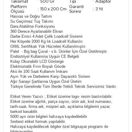
Taksimat
500 Gr
Tipi
Adaptör
Platform
Garanti
:
150 x 200 Cm
:
3 Yıl
Ölçüsü
Süresi
Hassas ve Doğru Tartım
Su Geçirmez Tuş Takımı
Dara Alabilme Fonksiyonu
360 Derece Ayarlanabilir Ekran
Darbe Emici 4 Adet Çelik Loadcell Sistemi
Her Köşede 2000 Kg lık Loadcell Kullanılır.
OIML Sertifikalı Yük Hücreleri Kullanılmıştır.
Palet - Big bag Çuval - v.b. Ürünler İçin Özel Üretilmiştir.
Endüstriyel Kullanıma Uygun CE Belgeli
Kolay Okunabilir LCD Gösterge
Elektrostatik Fırın Boyalı Gövde
Akü ile 100 Saat Kullanım İmkanı
Aşırı Yük ve Darbelere Karşı Dayanıklı Sistem
Ağır Sanayi Şartlarına Uygun Özel Üretim
Türkiye Genelinde Tüm İllerde Yetkili Teknik Servisimiz Vardır.
Etiket Veren Yazıcı ; Etiket üzerine logo- resim bastırılabilir.
Etiket üzerine ağırlık, parça sayısı, ürün adı, kod numarası,
tarih-saat, firma adı, müşteri adı, açıklama bilgilerini yazar,
barkod basabilir.
5000 ayrı ürün bilgileri hafızaya kaydedilebilir.
Serbest etiket formatı yapılabilir.
Hafızaya kaydedilecek bilgiler özel bilgisayar programı ile
bilgisayardan