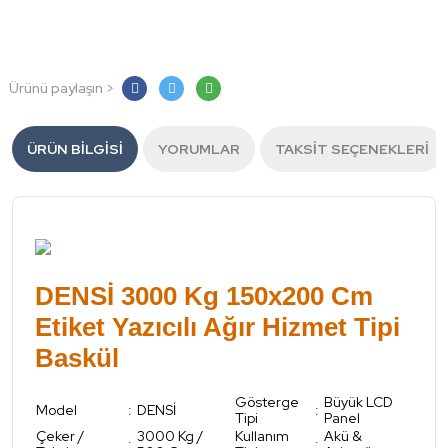
Ürünü paylaşın >
ÜRÜN BILGISI
YORUMLAR
TAKSIT SEÇENEKLERI
DENSİ 3000 Kg 150x200 Cm
Etiket Yazıcılı Ağır Hizmet Tipi
Baskül
Gösterge
Büyük LCD
Model
:
DENSİ
:
Tipi
Panel
Çeker /
3000 Kg /
Kullanım
Akü &
:
: