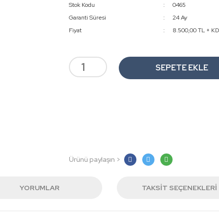
Stok Kodu
0465
Garanti Süresi
24 Ay
Fiyat
8.500,00 TL + K
SEPETE EKLE
Ürünü paylaşın >
YORUMLAR
TAKSIT SEÇENEKLERI