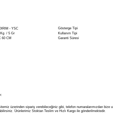
Gösterge Tipi
DIRIM - YSC
 Kg / 5 Gr
Kullanım Tipi
X 60 CM
Garanti Süresi
r.
temiz üzerinden sipariş verebileceğiniz gibi, telefon numaralarımızdan bize ul
abilirsiniz. Ürünlerimiz Stoktan Teslim ve Hızlı Kargo ile gönderilmektedir.