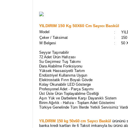
YILDIRIM 150 Kg 50X60 Cm Sayıcı Baskül
Model
:
YIL
Çeker / Taksimat
:
150
M Belgesi
:
50 
Seyyar Taşınabilir
72 Adet Ürün Hafızası
Su Geçirmez Tuş Takımı
Dara Alabilme Fonksiyonu
Yüksek Hassasiyetli Tartım
Endüstriyel Kullanıma Uygun
Elektrostatik Fırın Boyalı Gövde
Kolay Okunabilir LED Gösterge
Profesyonel Adet - Parça Sayımı
Üst Üste Ürün Toplayabilme Özelliği
Aşırı Yük ve Darbelere Karşı Dayanıklı Sistem
Birim Ağırlık - Hafıza - Toplam Adet Gösterimi
Türkiye Genelinde Tüm İllerde Yetkili Servisimiz Vardı
YILDIRIM 150 kg 50x60 cm Sayıcı Baskül
ürününü si
banka kredi kartları ile 6 Taksit imkanıyla bu ürünü al