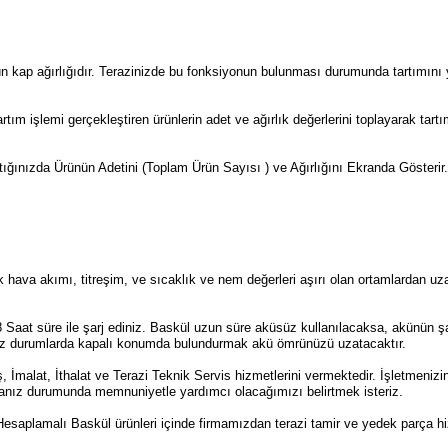
nün kap ağırlığıdır. Terazinizde bu fonksiyonun bulunması durumunda tartımını
rtım işlemi gerçekleştiren ürünlerin adet ve ağırlık değerlerini toplayarak ta
tığınızda Ürünün Adetini (Toplam Ürün Sayısı ) ve Ağırlığını Ekranda Gösterir.
 hava akımı, titreşim, ve sıcaklık ve nem değerleri aşırı olan ortamlardan uzak
Saat süre ile şarj ediniz. Baskül uzun süre aküsüz kullanılacaksa, akünün ş
nız durumlarda kapalı konumda bulundurmak akü ömrünüzü uzatacaktır.
İmalat, İthalat ve Terazi Teknik Servis hizmetlerini vermektedir. İşletmenizin
anız durumunda memnuniyetle yardımcı olacağımızı belirtmek isteriz.
esaplamalı Baskül ürünleri içinde firmamızdan terazi tamir ve yedek parça hizm