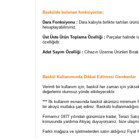
Baskülde bulunan fonksiyonlar;
Dara Fonksiyonu :
Dara kabıyla birlikte tartılan ürü
hesaplayabilirsiniz.
Üst Üste Ürün Toplama Özelliği :
Parçalar halinde ta
özelliğidir.
Adet Sayım Özelliği :
Cihazın Üzerine Ürünleri Bırak
Baskül Kullanımında Dikkat Edilmesi Gerekenler
Verimli bir kullanım için, baskül her zaman için yüksek
değerlerini olumsuz yönde etkileyecektir.
*** İlk kullanım esnasında baskül akünüzü minimum 8 
bir aküyü mutlaka şarj ediniz. Baskülü kullanmadığı
Firmamız 1977 yılından günümüze kadar, Terazi Satış, 
konusunda yardıma ihtiyaç duyuyorsanız, bize ulaşm
Farklı mağaza ve işletmelerden satın aldığınız Fiyat H