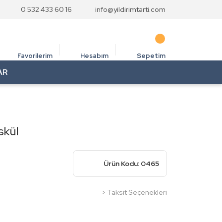
0 532 433 60 16
info@yildirimtarti.com
Favorilerim
Hesabım
Sepetim
AR
skül
Ürün Kodu: 0465
> Taksit Seçenekleri